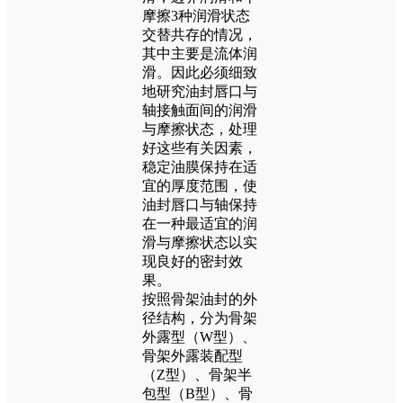
摩擦3种润滑状态
交替共存的情况，
其中主要是流体润
滑。因此必须细致
地研究油封唇口与
轴接触面间的润滑
与摩擦状态，处理
好这些有关因素，
稳定油膜保持在适
宜的厚度范围，使
油封唇口与轴保持
在一种最适宜的润
滑与摩擦状态以实
现良好的密封效
果。
按照骨架油封的外
径结构，分为骨架
外露型（W型）、
骨架外露装配型
（Z型）、骨架半
包型（B型）、骨