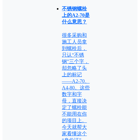
不锈钢螺栓
上的A2-70是
什么意思？
很多采购和
施工人员拿
到螺栓后，
只认“不锈
钢”三个字，
却忽略了头
上的标记
——A2-70、
A4-80。这些
数字和字
母，直接决
定了螺栓能
不能用在你
的项目上。
今天就帮大
家看懂这个