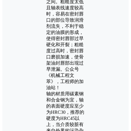
之间。粗糙度太低
且轴表线速度较高
时，容易在密封唇
口的部位导致润滑
剂流失，不利于稳
定的油膜的形成，
使得密封唇部过早
硬化和开裂；粗糙
度过高时，密封唇
口磨损加速，使骨
架油封唇部出现过
早泄漏。公众号
《机械工程文
萃》，工程师的加
油站！
轴的材质用碳素钢
和合金钢为宜，轴
的表面硬度应至少
为HRC30，推荐的
硬度为HRC45以
上，当介质较脏有
来自外界的污染杂