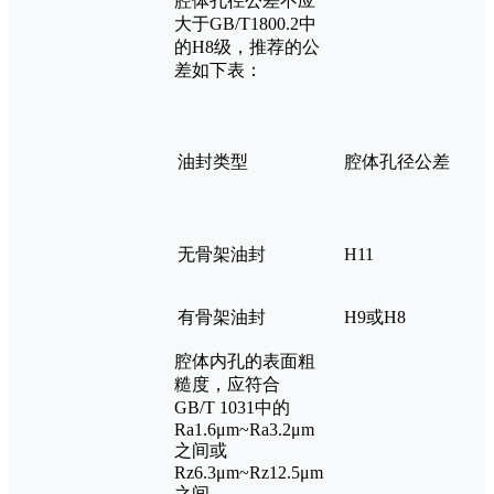
腔体孔径公差不应
大于GB/T1800.2中
的H8级，推荐的公
差如下表：
油封类型
腔体孔径公差
无骨架油封
H11
有骨架油封
H9或H8
腔体内孔的表面粗
糙度，应符合
GB/T 1031中的
Ra1.6μm~Ra3.2μm
之间或
Rz6.3μm~Rz12.5μm
之间.