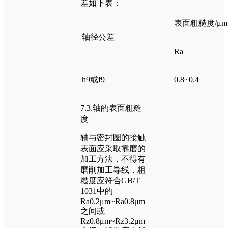
差如下表：
表面粗糙度/μm
轴径公差
Ra
h9或f9
0.8~0.4
7.3.轴的表面粗糙
度
轴与密封圈的接触
表面应采取靠磨的
加工方法，不得有
磨削加工导线，粗
糙度应符合GB/T
1031中的
Ra0.2μm~Ra0.8μm
之间或
Rz0.8μm~Rz3.2μm