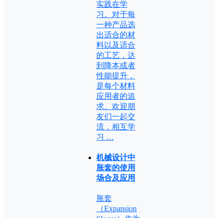
实践在学
习。对于每
一种产品选
出适合的材
料以及适合
的工艺，达
到降本或者
性能提升，
是每个材料
应用者的追
求。欢迎朋
友们一起交
流，相互学
习 …
机械设计中
胀套的使用
场合及应用
胀套
（Expansion