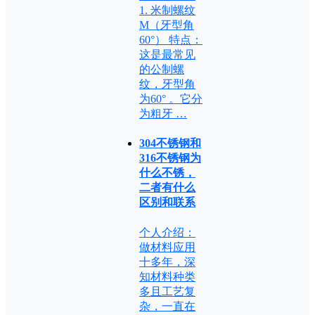
1. 米制螺纹
M（牙型角
60°） 特点：
这是最常见
的公制螺
纹，牙型角
为60° 。它分
为粗牙 …
304不锈钢和
316不锈钢为
什么不锈，
二者有什么
区别和联系
个人介绍：
做材料应用
十多年，深
知材料种类
多且工艺复
杂，一直在