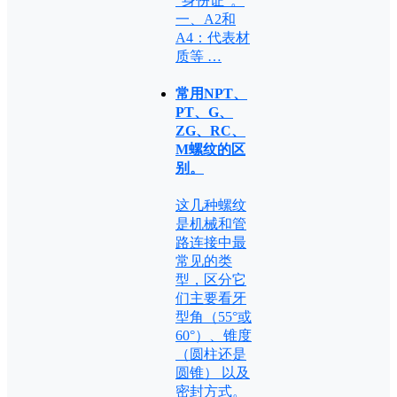
“身份证”。
一、A2和
A4：代表材
质等 …
常用NPT、
PT、G、
ZG、RC、
M螺纹的区
别。
这几种螺纹
是机械和管
路连接中最
常见的类
型，区分它
们主要看牙
型角（55°或
60°）、锥度
（圆柱还是
圆锥） 以及
密封方式。