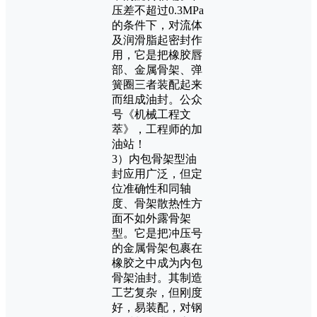
压差不超过0.3MPa
的条件下，对流体
及润滑脂起密封作
用，它是把橡胶唇
部、金属骨架、弹
簧圈三者装配起来
而组成油封。公众
号《机械工程文
萃》，工程师的加
油站！
3）内包骨架型油
封应用广泛，但定
位准确性和同轴
度、骨架散热性方
面不如外露骨架
型。它是把冲压号
的金属骨架包裹在
橡胶之中成为内包
骨架油封。其制造
工艺复杂，但刚度
好，易装配，对钢