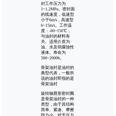
封工作压力为
1~1.2MPa。密封面
的线速度，低速型
小于6m/s，高速型
6~15m/s。工作温
度：-60~150℃，
与油封的材料有
关。适用介质为
油、水及弱腐蚀性
液体。寿命为
500~2000h。
骨架油封是油封的
典型代表，一般所
说的油封即指的是
骨架油封
旋转轴唇形密封圈
是骨架油封的一种
类型，由于其结构
简单、紧凑、摩擦
阻力小，对无压力