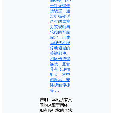
Sleeve）作为
一种无键连
接装置，通
过机械变形
产生的摩擦
力实现轴与
轮毂的可靠
固定，已成
为现代机械
传动领域的
关键部件。
相比传统键
连接，胀套
具有传递扭
矩大、对中
精度高、安
装拆卸便捷
等 …
声明：
本站所有文
章均来源于网络，
如有侵犯您的合法