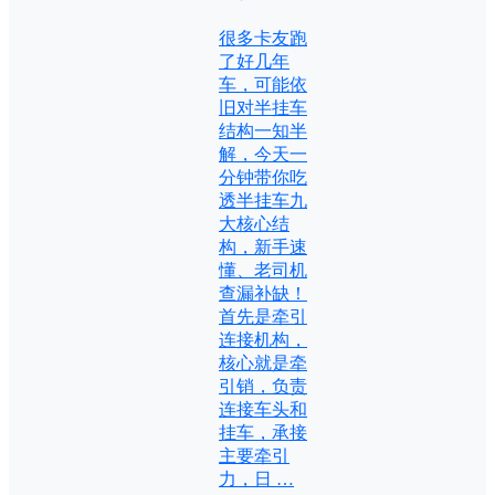
很多卡友跑
了好几年
车，可能依
旧对半挂车
结构一知半
解，今天一
分钟带你吃
透半挂车九
大核心结
构，新手速
懂、老司机
查漏补缺！
首先是牵引
连接机构，
核心就是牵
引销，负责
连接车头和
挂车，承接
主要牵引
力，日 …