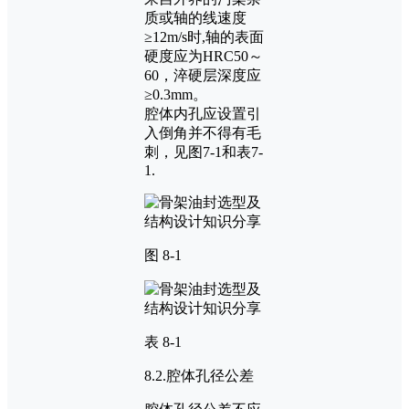
质或轴的线速度
≥12m/s时,轴的表面
硬度应为HRC50～
60，淬硬层深度应
≥0.3mm。
腔体内孔应设置引
入倒角并不得有毛
刺，见图7-1和表7-
1.
图 8-1
表 8-1
8.2.腔体孔径公差