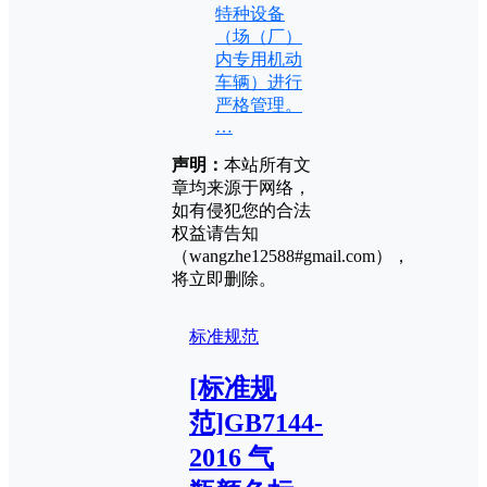
特种设备
（场（厂）
内专用机动
车辆）进行
严格管理。
…
声明：
本站所有文
章均来源于网络，
如有侵犯您的合法
权益请告知
（wangzhe12588#gmail.com），
将立即删除。
标准规范
[标准规
范]GB7144-
2016 气