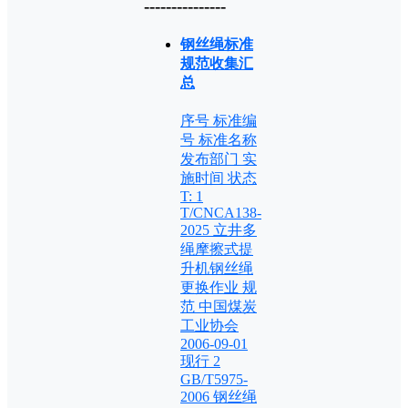
---------------
钢丝绳标准
规范收集汇
总
序号 标准编
号 标准名称
发布部门 实
施时间 状态
T: 1
T/CNCA138-
2025 立井多
绳摩擦式提
升机钢丝绳
更换作业 规
范 中国煤炭
工业协会
2006-09-01
现行 2
GB/T5975-
2006 钢丝绳