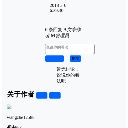
2018-3-6
6:39:30
0 条回复
A
文章作
者
M
管理员
取消回复
提交
暂无讨论，
说说你的看
法吧
关于作者
关注
私信
wangzhe12588
初中
lv2