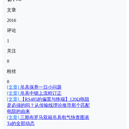
文章
2016
评论
1
关注
0
粉丝
0
[文章]
吊具保养一日小问题
[文章]
吊具中锁上流程订正
[文章]
【RS485的偏置与终端】120Ω电阻
是必须的吗？从传输线理论推导那个匹配
电阻的由来
[文章]
三期布罗马双箱吊具电气快查图表
Ta的全部动态