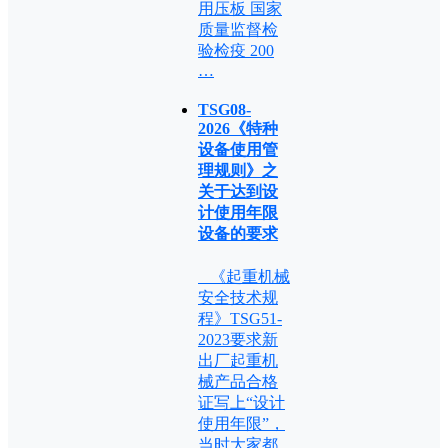
用压板 国家
质量监督检
验检疫 200
…
TSG08-
2026《特种
设备使用管
理规则》之
关于达到设
计使用年限
设备的要求
《起重机械
安全技术规
程》TSG51-
2023要求新
出厂起重机
械产品合格
证写上“设计
使用年限”，
当时大家都