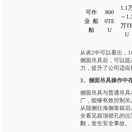
1.1
可作
800
～
1.
业
船
0TE
万
T
舶
U
U
从表
2
中可以看出，
1
侧面吊具后，可以提
力
，提升了公司适应
3
、侧面吊具操作中
侧面吊具与普通吊具
广，能够有效控制吊
从陆侧往海侧靠箱后
全看见箱顶锁孔的位
翻，发生安全事故。