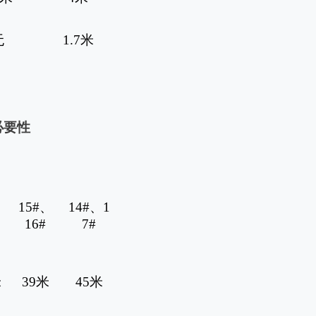
无
1.7
米
必要性
、
15#
、
14#
、
1
16#
7#
米
39
米
45
米