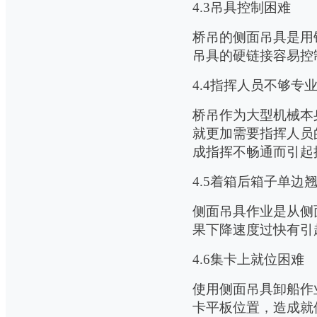
4.3
吊具控制困难
桥吊的侧面吊具是用
吊具的硬链接容易控
4.4
指挥人员不够专
桥吊作为大型机械本
就更加需要指挥人员
成指挥不畅通而引起
4.5
着箱后箱子单边
侧面吊具作业是从侧
果下降速度过快有引
4.6
集卡上就位困难
使用侧面吊具卸船作
卡平板位置，造成就