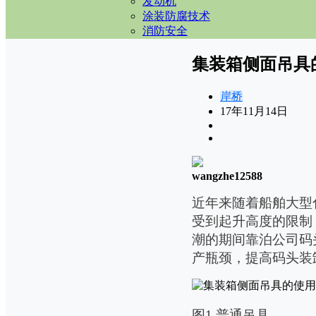
发动机
涂装防腐技术
消防安全
集装箱侧面吊具
岸桥
17年11月14日
wangzhe12588
近年来随着船舶大型
受到起升高度的限制
潮的期间靠泊公司码
产瓶颈，提高码头装
图
1
普通吊具