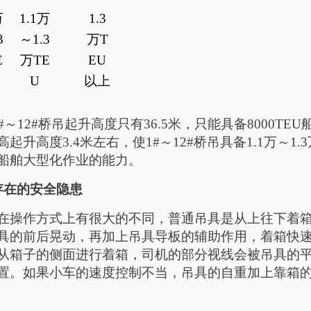
万
1.1
万
1.3
3
～
1.3
万
T
E
万
TE
EU
U
以上
#
～
12#
桥吊起升高度只有
36.5
米，只能具备
8000TEU
高起升高度
3.4
米左右，使
1#
～
12#
桥吊具备
1.1
万
～
1.3
船舶大型化作业的能力
。
存在的安全隐患
在操作方式上有很大的不同，普通吊具是从上往下着
具的前后晃动，再加上吊具导板的辅助作用，着箱快
从箱子的侧面进行着箱，司机的部分视线会被吊具的
置。如果小车的速度控制不当，吊具的自重加上靠箱