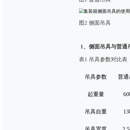
图
2
侧面吊具
1
、
侧面吊具与普通
表
1
吊具参数对比表
吊具参数
普通
起重量
60
吊具自重
13
吊具宽度
2.5