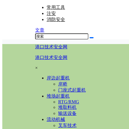
常用工具
注安
消防安全
文章
港口技术安全网
港口技术安全网
×
岸边起重机
岸桥
门座式起重机
堆场起重机
RTG/RMG
堆取料机
输送设备
流动机械
叉车技术