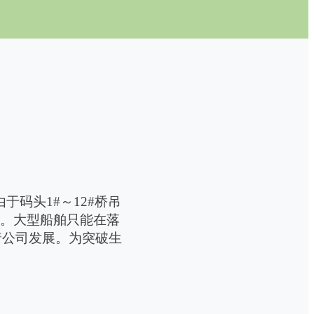
由于码头
1#
～
12#
桥吊
业。大型船舶只能在落
着公司发展。为突破生