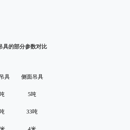
吊具的部分参数对比
吊具
侧面吊具
吨
5
吨
吨
33
吨
米
4
米