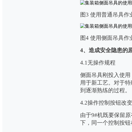
图
3
使用普通吊具作
图
4
使用侧面吊具作
4
、造成安全隐患的
4.1
无操作规程
侧面吊具刚投入使用
用于新工艺。
对于特
到逐渐熟练的过程。
4.2
操作控制按钮改
由于
9#
机既要保留原
下，同一个控制按钮