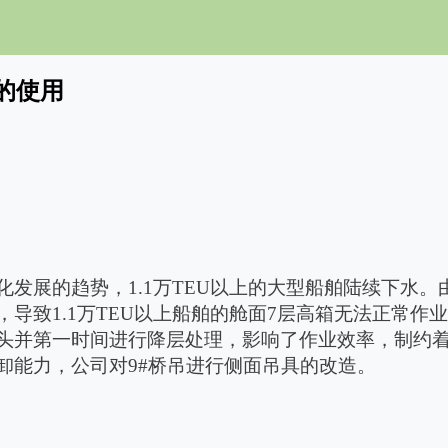
的使用
化发展的趋势，
1.1
万
TEU
以上的大型船舶陆续下水。
，导致
1.1
万
TEU
以上船舶的舱面
7层高箱无法正常作
头并第一时间进行降层处理，影响了作业效率，制约
卸能力，公司对
9#
桥吊进行侧面吊具的改造。