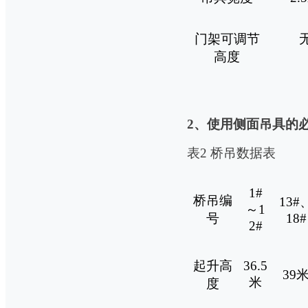
门架可调节
高度
2
、使用侧面吊具的
表
2
桥吊数据表
1#
桥吊编
13#
～
1
号
18#
2#
起升高
36.5
39
米
度