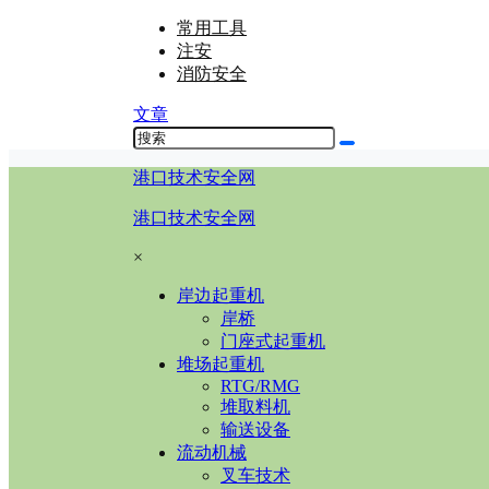
常用工具
注安
消防安全
文章
港口技术安全网
港口技术安全网
×
岸边起重机
岸桥
门座式起重机
堆场起重机
RTG/RMG
堆取料机
输送设备
流动机械
叉车技术