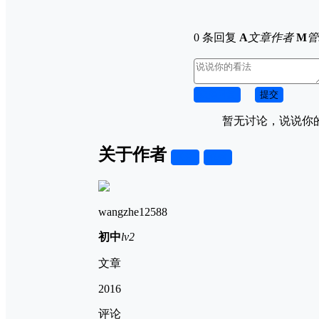
0 条回复
A
文章作者
M
管
取消回复
提交
暂无讨论，说说你
关于作者
关注
私信
wangzhe12588
初中
lv2
文章
2016
评论