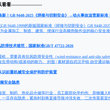
以看看---------------------
标焕新！GB 9448-2025《焊接与切割安全》→动火事故追责新标准
 9448-1999的新版国家标准《焊接与切割安全》GB 9448-202
作为金属加工、制造、建筑、维保行业高频危险作业的核心安全
防滑技术规范，国家标准GB/T 47722-2026
要具有抗风防滑安全性（wind⁃resistance and anti⁃slip s
生滑动和/或滚动的能力。 封面 | 素材源自武汉开锐 由交通运
认识起重机械安全保护和防护装置
高频安全隐患
验室、制药、危化品仓储等行业，员工眼部化学灼伤、异物溅入
，一旦存在隐患，紧急时刻将直接导致冲洗失效、二次伤害甚至