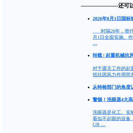
---------------------还可
2026年8月1日国
时隔26年，替代GB
月1日全面实施。
…
转载 | 起重机械抗风
对于露天工作的起重机，需
抵抗因风力作用而发
从特检部门的角度
警惕！洗眼器4大
洗眼器是化工、实
看似不起眼的设备
GB …