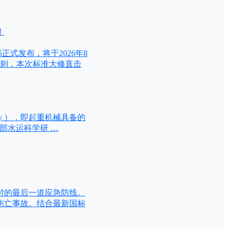
！
5正式发布，将于2026年8
准则，本次标准大修直击
afety ），即起重机械具备的
输部水运科学研 …
时的最后一道应急防线。
伤亡事故。结合最新国标