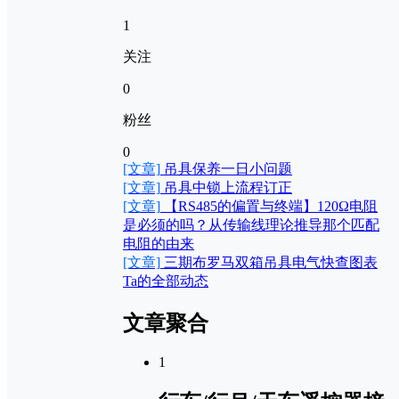
1
关注
0
粉丝
0
[文章]
吊具保养一日小问题
[文章]
吊具中锁上流程订正
[文章]
【RS485的偏置与终端】120Ω电阻
是必须的吗？从传输线理论推导那个匹配
电阻的由来
[文章]
三期布罗马双箱吊具电气快查图表
Ta的全部动态
文章聚合
1