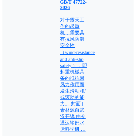
GB/T 47722-
2026
对于露天工
作的起重
机，需要具
有抗风防滑
安全性
（wind⁃resistance
and anti⁃slip
safety ），即
起重机械具
备的抵抗因
风力作用而
发生滑动和/
或滚动的能
力。 封面 |
素材源自武
汉开锐 由交
通运输部水
运科学研 …