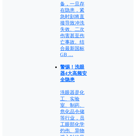
备，一旦存
在隐患，紧
急时刻将直
接导致冲洗
失效、二次
伤害甚至伤
亡事故。结
合最新国标
GB …
警惕！洗眼
器4大高频安
全隐患
洗眼器是化
工、实验
室、制药、
危化品仓储
等行业，员
工眼部化学
灼伤、异物