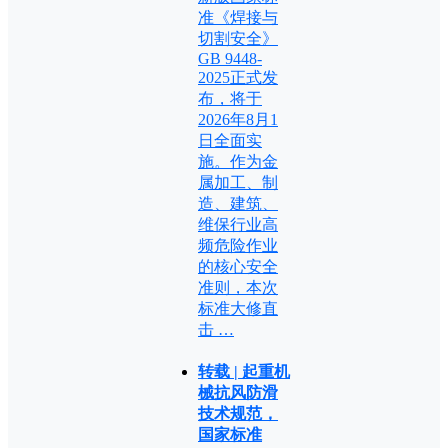
准《焊接与
切割安全》
GB 9448-
2025正式发
布，将于
2026年8月1
日全面实
施。作为金
属加工、制
造、建筑、
维保行业高
频危险作业
的核心安全
准则，本次
标准大修直
击 …
转载 | 起重机
械抗风防滑
技术规范，
国家标准