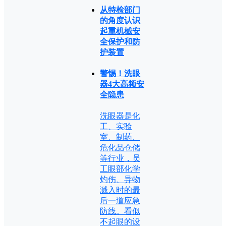
从特检部门
的角度认识
起重机械安
全保护和防
护装置
警惕！洗眼
器4大高频安
全隐患
洗眼器是化
工、实验
室、制药、
危化品仓储
等行业，员
工眼部化学
灼伤、异物
溅入时的最
后一道应急
防线。看似
不起眼的设