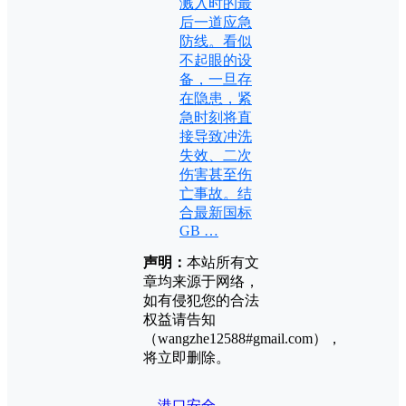
溅入时的最
后一道应急
防线。看似
不起眼的设
备，一旦存
在隐患，紧
急时刻将直
接导致冲洗
失效、二次
伤害甚至伤
亡事故。结
合最新国标
GB …
声明：
本站所有文
章均来源于网络，
如有侵犯您的合法
权益请告知
（wangzhe12588#gmail.com），
将立即删除。
港口安全