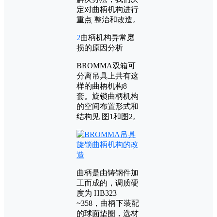
定对曲柄机构进行
重点 整治和改造。
2
曲柄机构异常磨
损的原因分析
BROMMA双箱可
分离吊具上共有这
样的曲柄机构8
套。旋锁曲柄机构
的空间布置形式和
结构见 图1和图2。
曲柄是由铸钢件加
工而成的，调质硬
度为 HB323
~358，曲柄下装配
的球面垫圈，选材