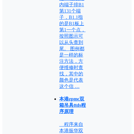
内端子排B1
第131个端
子，B1.1指
的是B1板上
第1一个点，
按照图示可
以从头查到
尾。 图例都
是一样的标
注方法，方
便维修时查
找，其中的
颜色是代表
这个信 …
本港zpmc双
箱吊具ttds程
序原理
程序来自
本港振华双