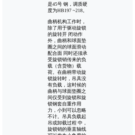
是45号 钢，调质硬
度为HB197 ~218。
曲柄机构工作时，
除了用于驱动旋锁
的旋转开 闭动作
外，曲柄和球面垫
圈之间的球面滑动
配合面 同时还须承
受旋锁销传来的负
载（含货物）载
荷。在曲柄带动旋
锁旋转时，吊具没
有负载，这时候的
曲柄与球面垫圈之
间仅受到旋锁和旋
锁钢套自重作用
力，小到可以忽略
不计。吊具负载起
吊或卸载过程 中，
旋锁销的垂直轴线