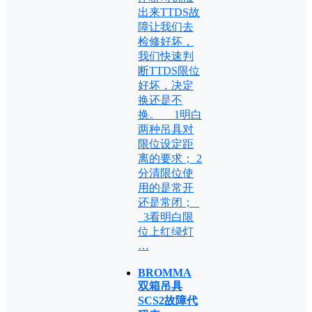
出来TTDS故
障让我们去
检修好坏，
我们快速判
断TTDS限位
好坏，决定
换还是不
换。 1明白
两种吊具对
限位设定距
离的要求； 2
分清限位使
用的是常开
还是常闭；
3看明白限
位上红绿灯
…
BROMMA
双箱吊具
SCS2故障代