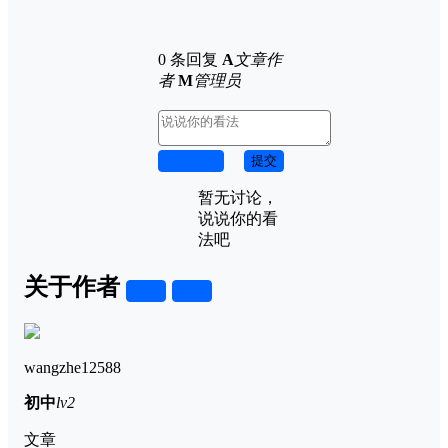
0 条回复
A
文章作
者
M
管理员
取消回复
提交
暂无讨论，
说说你的看
法吧
关于作者
关注
私信
wangzhe12588
初中
lv2
文章