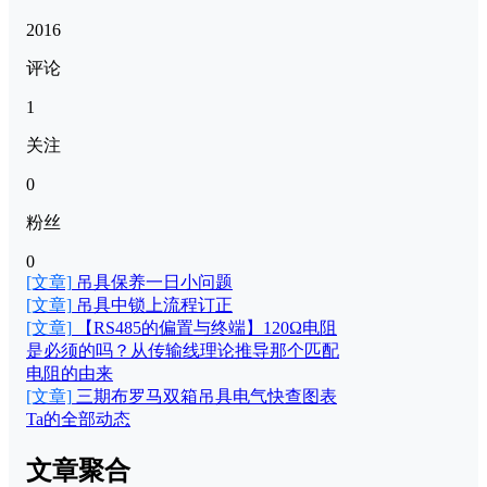
2016
评论
1
关注
0
粉丝
0
[文章]
吊具保养一日小问题
[文章]
吊具中锁上流程订正
[文章]
【RS485的偏置与终端】120Ω电阻
是必须的吗？从传输线理论推导那个匹配
电阻的由来
[文章]
三期布罗马双箱吊具电气快查图表
Ta的全部动态
文章聚合