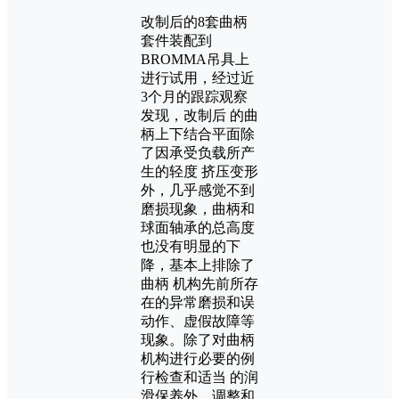
改制后的8套曲柄
套件装配到
BROMMA吊具上
进行试用，经过近
3个月的跟踪观察
发现，改制后 的曲
柄上下结合平面除
了因承受负载所产
生的轻度 挤压变形
外，几乎感觉不到
磨损现象，曲柄和
球面轴承的总高度
也没有明显的下
降，基本上排除了
曲柄 机构先前所存
在的异常磨损和误
动作、虚假故障等
现象。除了对曲柄
机构进行必要的例
行检查和适当 的润
滑保养外，调整和