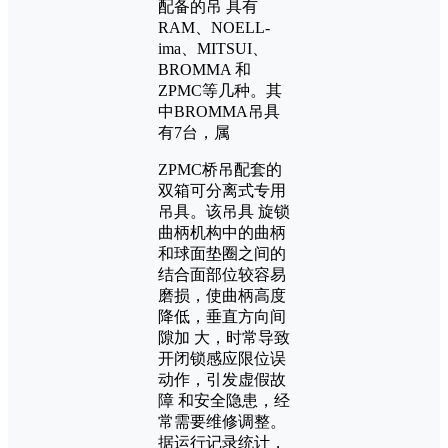
配备的吊 具有
RAM、NOELL-
ima、MITSUI、
BROMMA 和
ZPMC等几种。其
中BROMMA吊具
有7台，属
ZPMC桥吊配套的
双箱可分离式专用
吊具。该吊具 旋锁
曲柄机构中的曲柄
和球面垫圈之间的
结合面部位较容易
磨损，使曲柄高度
降低，垂直方向间
隙加 大，时常导致
开闭锁感应限位误
动作，引发虚假故
障 和安全隐患，经
常需要维修调整。
据运行记录统计，