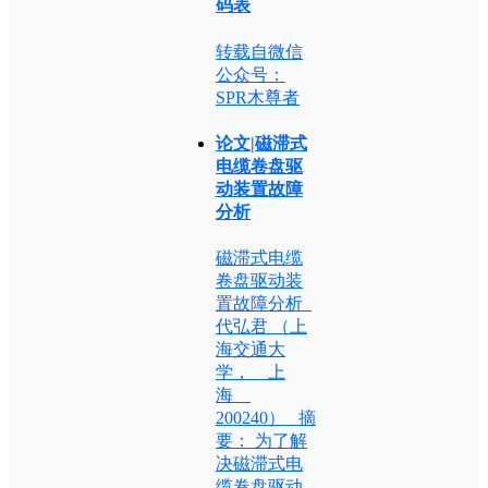
码表
转载自微信
公众号：
SPR木尊者
论文|磁滞式
电缆卷盘驱
动装置故障
分析
磁滞式电缆
卷盘驱动装
置故障分析
代弘君 （上
海交通大
学， 上
海
200240） 摘
要： 为了解
决磁滞式电
缆卷盘驱动