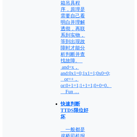
箱吊具程
序，原理是
需要自己看
明白并理解
透彻，再联
系到实物，
等到出现故
障时才能分
析判断并查
找故障。
and=x，
and:0x1=0;1x1=1;0x0=0;
or=+，
or:0+1=1;1+1=1;0+0=0。
Fun …
快速判断
TTDS限位好
坏
一般都是
岸桥司机报