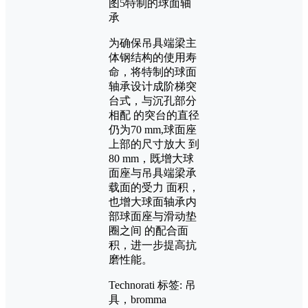
图5特制的球面轴
承
为确保吊具端梁主
体钢结构的使用寿
命，将特制的球面
轴承设计成阶梯突
台式，与沉孔部分
相配 的突台的直径
仍为70 mm,球面座
上部的尺寸放大 到
80 mm，既增大球
面座与吊具端梁承
载面的受力 面积，
也增大球面轴承内
部球面座与滑动垫
圈之间 的配合面
积，进一步提高抗
磨性能。
Technorati 标签: 吊
具，bromma