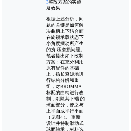
3
整改方案的实施
及效果
根据上述分析，问
题的关键是如何解
决曲柄上下结合面
在旋锁承载状态下
小角度摆动所产生
的挤 压磨损问题。
笔者提出如下改制
方案：在充分利用
原有配件的基础
上，扬长避短地进
行结构分解和重
组，对BROMMA
标配的曲柄进行改
制，削除其下端 的
球面部分，使之与
上平面成平行平面
（见图4 )。 重新
设计并特制滑动式
球面轴承，材料选