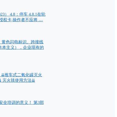
 4.8：停车 4.8.1在轮
权卡,操作者不应将 …
、黄色闪电标识、跨接线
本本主义），企业现有的
 ⇊推车式二氧化碳灭火
 灭火毯使用方法⇊
安全培训的意义！ 第3部