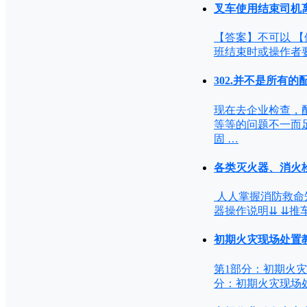
叉车使用结束司机
【答案】不可以 【依据
班结束时或操作者
302.并不是所有
现在去企业检查，
等等的问题不一而
固 …
各类灭火器、消火
人人掌握消防救命
器操作说明⇊ ⇊推
初期火灾现场处置
第1部分：初期火灾
分：初期火灾现场