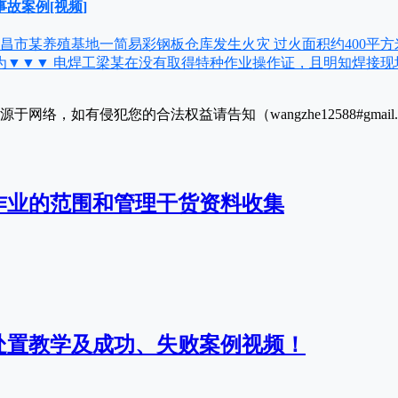
故案例[视频]
南昌市某养殖基地一简易彩钢板仓库发生火灾 过火面积约400平方
为▼▼▼ 电焊工梁某在没有取得特种作业操作证，且明知焊接现
于网络，如有侵犯您的合法权益请告知（wangzhe12588#gmai
作业的范围和管理干货资料收集
处置教学及成功、失败案例视频！