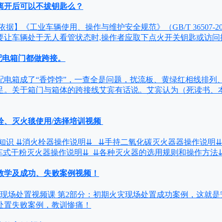
离开后可以不拔钥匙么？
】《工业车辆使用、操作与维护安全规范》（GB/T 36507-2023）
要让车辆处于无人看管状态时,操作者应取下点火开关钥匙或访问授
的配电箱门都做跨接。
配电箱成了“香饽饽”，一查全是问题，扰流板、黄绿红相线排列
足。关于箱门与箱体的跨接线艾宾有话说。艾宾认为（死读书、
栓、灭火毯使用/选择培训视频
知识 ⇊消火栓器操作说明⇊ ⇊手持二氧化碳灭火器器操作说明⇊
车式干粉灭火器操作说明⇊ ⇊各种灭火器的选用规则和操作方法⇊
教学及成功、失败案例视频！
现场处置视频课 第2部分：初期火灾现场处置成功案例，这就是
处置失败案例，教训惨痛！