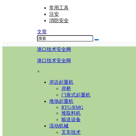
常用工具
注安
消防安全
文章
港口技术安全网
港口技术安全网
×
岸边起重机
岸桥
门座式起重机
堆场起重机
RTG/RMG
堆取料机
输送设备
流动机械
叉车技术