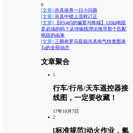
0
[文章]
吊具保养一日小问题
[文章]
吊具中锁上流程订正
[文章]
【RS485的偏置与终端】120Ω电阻
是必须的吗？从传输线理论推导那个匹配
电阻的由来
[文章]
三期布罗马双箱吊具电气快查图表
Ta的全部动态
文章聚合
1
行车/行吊/天车遥控器接
线图，一定要收藏！
17年10月7日
2
[标准规范]动火作业，氧