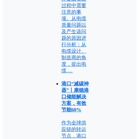
过程中需要
注意的事
项。从电缆
质量问题以
及产生该问
题的原因进
行分析：从
电缆设计、
制造商的角
度，提出电
缆 …
港口“减碳神
器”丨康稳港
口储能解决
方案，有效
节能60%
作为全球供
应链的转运
节点，港口