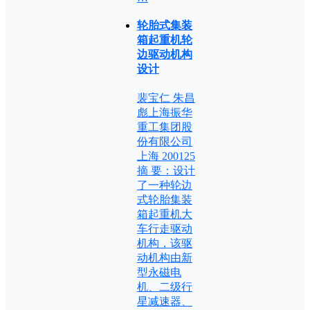
轮胎式集装
箱起重机轮
边驱动机构
设计
裴宝仁 朱昌
彪上海振华
重工集团股
份有限公司
上海 200125
摘 要：设计
了一种轮边
式轮胎集装
箱起重机大
车行走驱动
机构，该驱
动机构由新
型永磁电
机、二级行
星减速器、