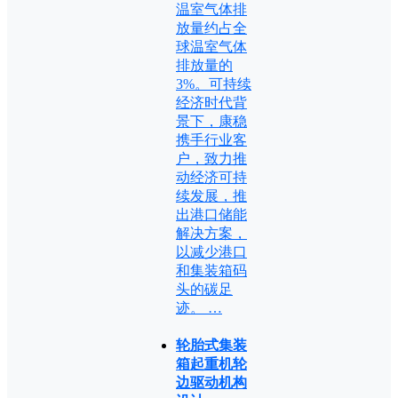
温室气体排
放量约占全
球温室气体
排放量的
3%。可持续
经济时代背
景下，康稳
携手行业客
户，致力推
动经济可持
续发展，推
出港口储能
解决方案，
以减少港口
和集装箱码
头的碳足
迹。 …
轮胎式集装
箱起重机轮
边驱动机构