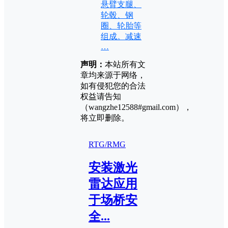
悬臂支腿、
轮毂、钢
圈、轮胎等
组成。减速
…
声明：
本站所有文
章均来源于网络，
如有侵犯您的合法
权益请告知
（wangzhe12588#gmail.com），
将立即删除。
RTG/RMG
安装激光
雷达应用
于场桥安
全...