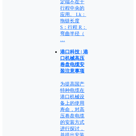
定端不在于
行程中央的
应用。 Lk：
拖链长度
S：行程 R：
弯曲半径（
…
港口科技 | 港
口机械高压
卷盘电缆安
装注意事项
为提高国产
特种电缆在
港口机械设
备上的使用
寿命，对高
压卷盘电缆
的安装方式
进行探讨，
并提出安装