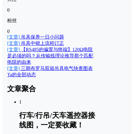
0
粉丝
0
[文章]
吊具保养一日小问题
[文章]
吊具中锁上流程订正
[文章]
【RS485的偏置与终端】120Ω电阻
是必须的吗？从传输线理论推导那个匹配
电阻的由来
[文章]
三期布罗马双箱吊具电气快查图表
Ta的全部动态
文章聚合
1
行车/行吊/天车遥控器接
线图，一定要收藏！