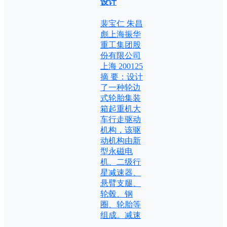
设计
裴宝仁 朱昌
彪上海振华
重工集团股
份有限公司
上海 200125
摘 要：设计
了一种轮边
式轮胎集装
箱起重机大
车行走驱动
机构，该驱
动机构由新
型永磁电
机、二级行
星减速器、
悬臂支腿、
轮毂、钢
圈、轮胎等
组成。减速
…