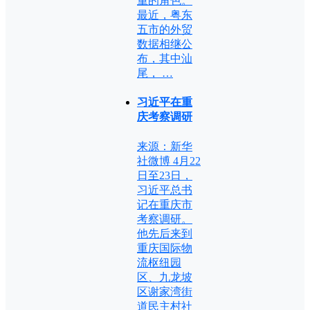
重的角色。
最近，粤东
五市的外贸
数据相继公
布，其中汕
尾， …
习近平在重
庆考察调研
来源：新华
社微博 4月22
日至23日，
习近平总书
记在重庆市
考察调研。
他先后来到
重庆国际物
流枢纽园
区、九龙坡
区谢家湾街
道民主村社