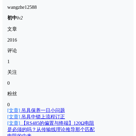
wangzhe12588
初中
lv2
文章
2016
评论
1
关注
0
粉丝
0
[文章]
吊具保养一日小问题
[文章]
吊具中锁上流程订正
[文章]
【RS485的偏置与终端】120Ω电阻
是必须的吗？从传输线理论推导那个匹配
电阻的由来