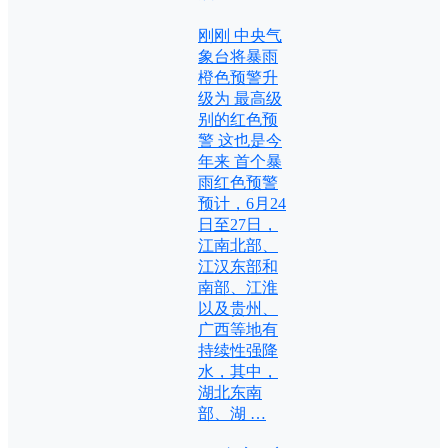
刚刚 中央气
象台将暴雨
橙色预警升
级为 最高级
别的红色预
警 这也是今
年来 首个暴
雨红色预警
预计，6月24
日至27日，
江南北部、
江汉东部和
南部、江淮
以及贵州、
广西等地有
持续性强降
水，其中，
湖北东南
部、湖 …