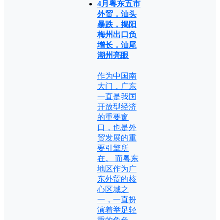
4月粤东五市
外贸，汕头
暴跌，揭阳
梅州出口负
增长，汕尾
潮州亮眼
作为中国南
大门，广东
一直是我国
开放型经济
的重要窗
口，也是外
贸发展的重
要引擎所
在。 而粤东
地区作为广
东外贸的核
心区域之
一，一直扮
演着举足轻