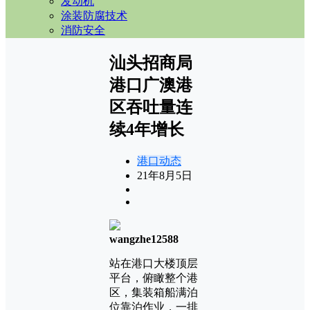
发动机
涂装防腐技术
消防安全
汕头招商局
港口广澳港
区吞吐量连
续4年增长
港口动态
21年8月5日
wangzhe12588
站在港口大楼顶层
平台，俯瞰整个港
区，集装箱船满泊
位靠泊作业，一排