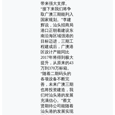
带来强大支撑。
“接下来我们将争
取广澳三期能列入
国家规划。”李建
辉说，汕头招商局
港口正朝着建设东
南沿海区域强港的
目标迈进，三期工
程建成后，广澳港
区设计产能同比
2017年将得到极大
提升，从原来的43
万到370万标箱。
“随着二期码头的
各项设备不断完
善，未来广澳三期
也将投资建造，我
们对汕头港的发展
充满信心。”蔡文
贤期待公司能随着
汕头港的发展实现