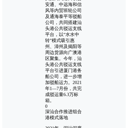
安通、中远海和信
风等内贸班轮公司
及通海泰平等驳船
公司，共同搭建汕
头港公共驳运支线
平台，以“水水中
转”模式吸引惠
州、漳州及揭阳等
周边货源向广澳港
区聚集。今年，汕
头港公共驳运支线
平台引进厦门港务
船公司，进一步增
加驳船运力。2021
年1—7月份，共完
成驳运量6.3万标
箱。
0
深汕合作推进组合
港模式落地