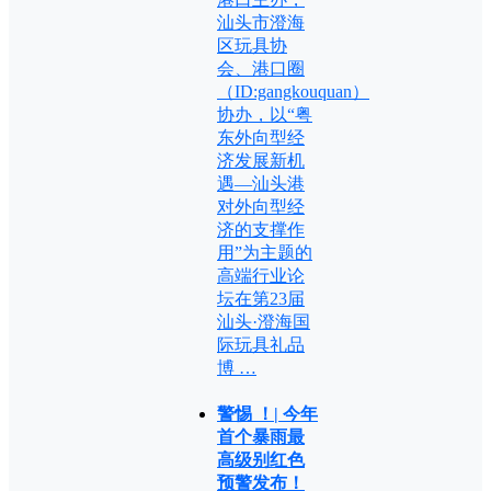
汕头市澄海
区玩具协
会、港口圈
（ID:gangkouquan）
协办，以“粤
东外向型经
济发展新机
遇—汕头港
对外向型经
济的支撑作
用”为主题的
高端行业论
坛在第23届
汕头·澄海国
际玩具礼品
博 …
警惕 ！| 今年
首个暴雨最
高级别红色
预警发布！