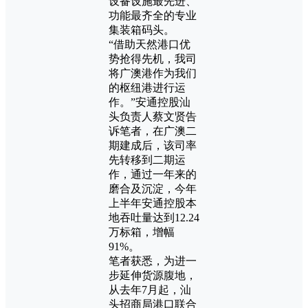
设备设施最先进、
功能最齐全的专业
集装箱码头。
“借助天然港口优
势抢得先机，我司
将广澳港作为我们
的枢纽港进行运
作。”安通控股汕
头负责人蔡文贤告
诉笔者，在广澳二
期建成后，该司率
先转移到二期运
作，通过一年来的
磨合及沉淀，今年
上半年安通控股本
地吞吐量达到12.24
万标箱，增幅
91%。
笔者获悉，为进一
步延伸货源腹地，
从去年7月起，汕
头招商局港口联合