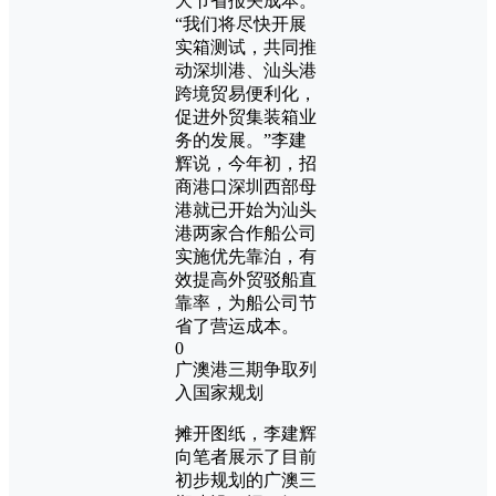
大节省报关成本。
“我们将尽快开展
实箱测试，共同推
动深圳港、汕头港
跨境贸易便利化，
促进外贸集装箱业
务的发展。”李建
辉说，今年初，招
商港口深圳西部母
港就已开始为汕头
港两家合作船公司
实施优先靠泊，有
效提高外贸驳船直
靠率，为船公司节
省了营运成本。
0
广澳港三期争取列
入国家规划
摊开图纸，李建辉
向笔者展示了目前
初步规划的广澳三