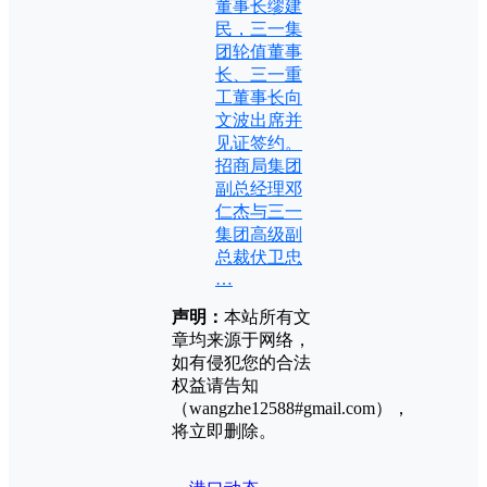
董事长缪建
民，三一集
团轮值董事
长、三一重
工董事长向
文波出席并
见证签约。
招商局集团
副总经理邓
仁杰与三一
集团高级副
总裁伏卫忠
…
声明：
本站所有文
章均来源于网络，
如有侵犯您的合法
权益请告知
（wangzhe12588#gmail.com），
将立即删除。