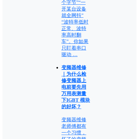
个字节”“一
开某台设备
就全网抖”
“波特率低时
正常、波特
率高时翻
车”。你如果
只盯着串口
驱动 …
变频器维修
｜为什么检
修变频器上
电前要先用
万用表测量
下IGBT 模块
的好坏？
变频器维修
老师傅都有
一个习惯，