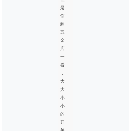
是
你
到
五
金
店
一
看
，
大
大
小
小
的
开
关