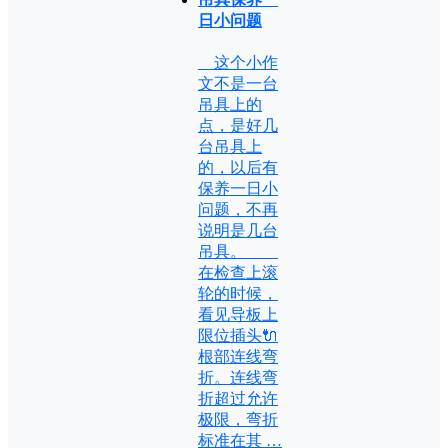
日小问题
这个小作
文不是一台
吊具上的
点，是好几
台吊具上
的，以后有
保养一日小
问题，不再
说明是几台
吊具。
在检查上滚
轮的时候，
看见导板上
限位插头🔌
根部连线弯
折。连线弯
折超过允许
极限，弯折
标准在其 …