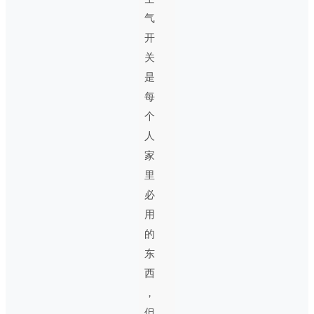
气
开
关
是
每
个
人
家
里
必
用
的
东
西
，
但