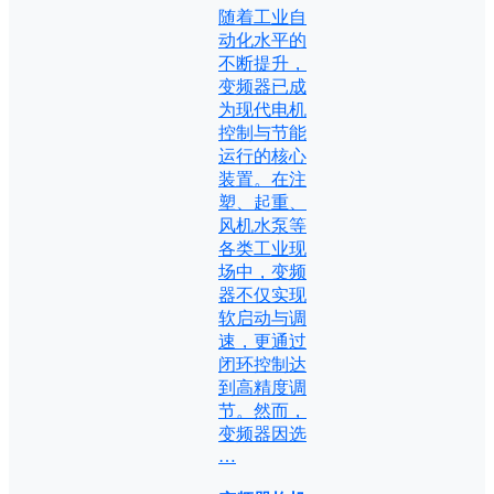
随着工业自
动化水平的
不断提升，
变频器已成
为现代电机
控制与节能
运行的核心
装置。在注
塑、起重、
风机水泵等
各类工业现
场中，变频
器不仅实现
软启动与调
速，更通过
闭环控制达
到高精度调
节。然而，
变频器因选
…