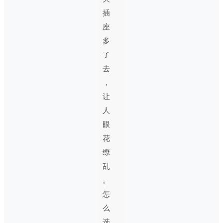
插
座
多
了
去
，
让
人
眼
花
缭
乱
。
怎
么
选