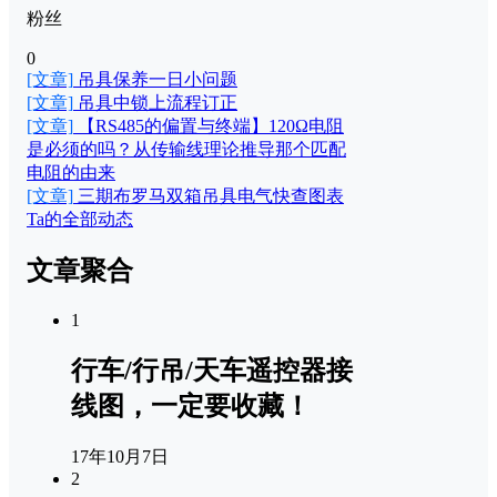
粉丝
0
[文章]
吊具保养一日小问题
[文章]
吊具中锁上流程订正
[文章]
【RS485的偏置与终端】120Ω电阻
是必须的吗？从传输线理论推导那个匹配
电阻的由来
[文章]
三期布罗马双箱吊具电气快查图表
Ta的全部动态
文章聚合
1
行车/行吊/天车遥控器接
线图，一定要收藏！
17年10月7日
2