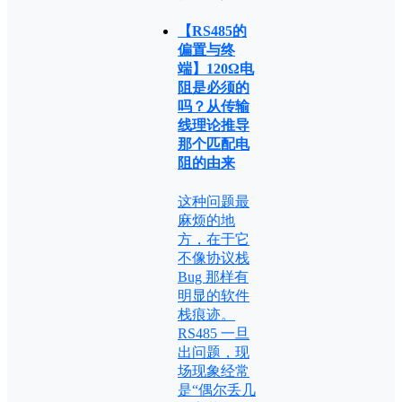
【RS485的
偏置与终
端】120Ω电
阻是必须的
吗？从传输
线理论推导
那个匹配电
阻的由来
这种问题最
麻烦的地
方，在于它
不像协议栈
Bug 那样有
明显的软件
栈痕迹。
RS485 一旦
出问题，现
场现象经常
是“偶尔丢几