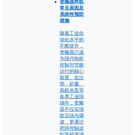
变频器炸机
常见原因及
系统性预防
措施
随着工业自
动化水平的
不断提升，
变频器已成
为现代电机
控制与节能
运行的核心
装置。在注
塑、起重、
风机水泵等
各类工业现
场中，变频
器不仅实现
软启动与调
速，更通过
闭环控制达
到高精度调