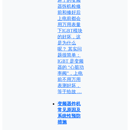
坏了的变频
器拆机检修
前和修好后
上电前都会
用万用表量
下IGBT模块
的好坏，这
是为什么
呢？ 其实问
题很简单：
IGBT 是变频
器的 “心脏功
率阀”，上电
前不用万用
表测好坏，
等于给故 …
变频器炸机
常见原因及
系统性预防
措施