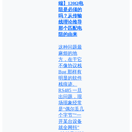
端】120Ω电
阻是必须的
吗？从传输
线理论推导
那个匹配电
阻的由来
这种问题最
麻烦的地
方，在于它
不像协议栈
Bug 那样有
明显的软件
栈痕迹。
RS485 一旦
出问题，现
场现象经常
是“偶尔丢几
个字节”“一
开某台设备
就全网抖”