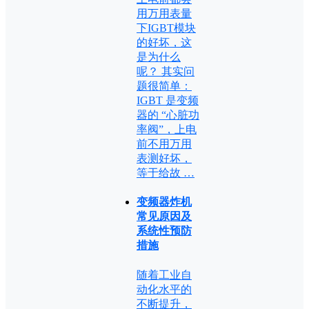
用万用表量
下IGBT模块
的好坏，这
是为什么
呢？ 其实问
题很简单：
IGBT 是变频
器的 “心脏功
率阀”，上电
前不用万用
表测好坏，
等于给故 …
变频器炸机
常见原因及
系统性预防
措施
随着工业自
动化水平的
不断提升，