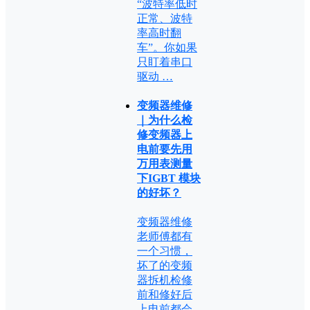
“波特率低时
正常、波特
率高时翻
车”。你如果
只盯着串口
驱动 …
变频器维修
｜为什么检
修变频器上
电前要先用
万用表测量
下IGBT 模块
的好坏？
变频器维修
老师傅都有
一个习惯，
坏了的变频
器拆机检修
前和修好后
上电前都会