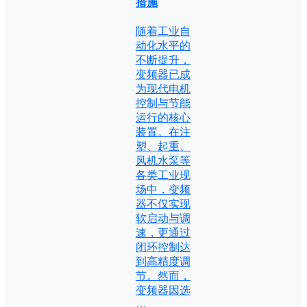
措施
随着工业自
动化水平的
不断提升，
变频器已成
为现代电机
控制与节能
运行的核心
装置。在注
塑、起重、
风机水泵等
各类工业现
场中，变频
器不仅实现
软启动与调
速，更通过
闭环控制达
到高精度调
节。然而，
变频器因选
…