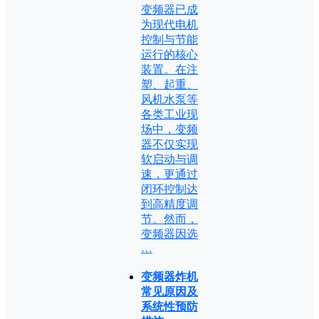
变频器已成
为现代电机
控制与节能
运行的核心
装置。在注
塑、起重、
风机水泵等
各类工业现
场中，变频
器不仅实现
软启动与调
速，更通过
闭环控制达
到高精度调
节。然而，
变频器因选
…
变频器炸机
常见原因及
系统性预防