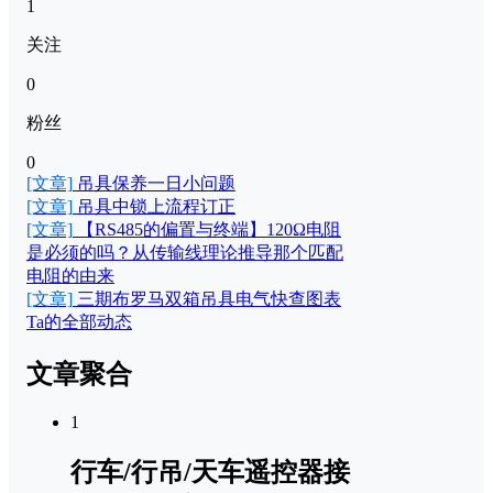
1
关注
0
粉丝
0
[文章]
吊具保养一日小问题
[文章]
吊具中锁上流程订正
[文章]
【RS485的偏置与终端】120Ω电阻
是必须的吗？从传输线理论推导那个匹配
电阻的由来
[文章]
三期布罗马双箱吊具电气快查图表
Ta的全部动态
文章聚合
1
行车/行吊/天车遥控器接