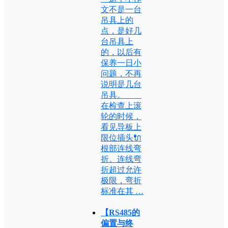
文不是一台
吊具上的
点，是好几
台吊具上
的，以后有
保养一日小
问题，不再
说明是几台
吊具。
在检查上滚
轮的时候，
看见导板上
限位插头🔌
根部连线弯
折。连线弯
折超过允许
极限，弯折
标准在其 …
【RS485的
偏置与终