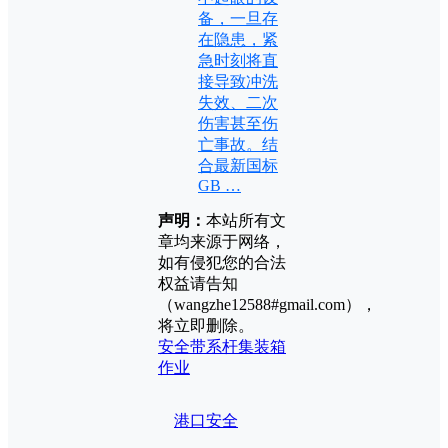
备，一旦存
在隐患，紧
急时刻将直
接导致冲洗
失效、二次
伤害甚至伤
亡事故。结
合最新国标
GB …
声明：
本站所有文
章均来源于网络，
如有侵犯您的合法
权益请告知
（wangzhe12588#gmail.com），
将立即删除。
安全带系杆
集装箱
作业
港口安全