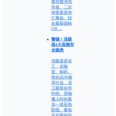
接导致冲洗
失效、二次
伤害甚至伤
亡事故。结
合最新国标
GB …
警惕！洗眼
器4大高频安
全隐患
洗眼器是化
工、实验
室、制药、
危化品仓储
等行业，员
工眼部化学
灼伤、异物
溅入时的最
后一道应急
防线。看似
不起眼的设