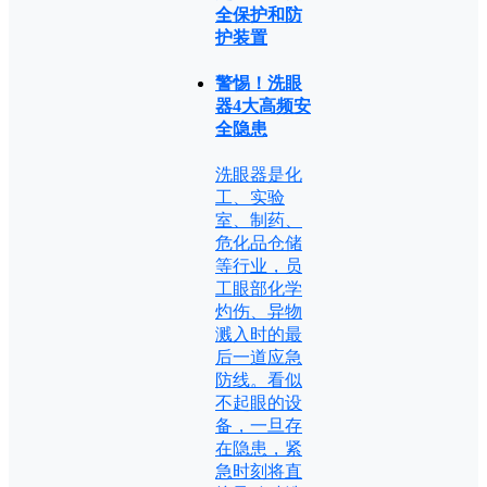
全保护和防
护装置
警惕！洗眼
器4大高频安
全隐患
洗眼器是化
工、实验
室、制药、
危化品仓储
等行业，员
工眼部化学
灼伤、异物
溅入时的最
后一道应急
防线。看似
不起眼的设
备，一旦存
在隐患，紧
急时刻将直