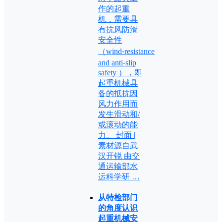
作的起重
机，需要具
有抗风防滑
安全性
（wind⁃resistance
and anti⁃slip
safety ），即
起重机械具
备的抵抗因
风力作用而
发生滑动和/
或滚动的能
力。 封面 |
素材源自武
汉开锐 由交
通运输部水
运科学研 …
从特检部门
的角度认识
起重机械安