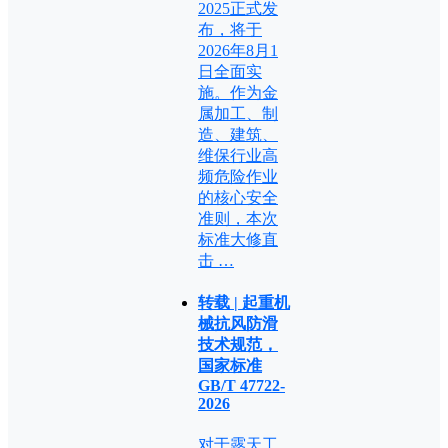
2025正式发
布，将于
2026年8月1
日全面实
施。作为金
属加工、制
造、建筑、
维保行业高
频危险作业
的核心安全
准则，本次
标准大修直
击 …
转载 | 起重机
械抗风防滑
技术规范，
国家标准
GB/T 47722-
2026
对于露天工