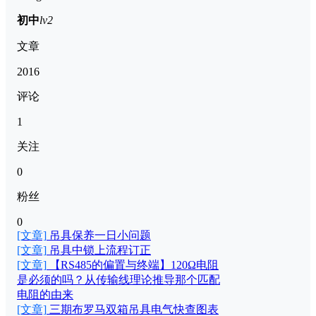
初中
lv2
文章
2016
评论
1
关注
0
粉丝
0
[文章]
吊具保养一日小问题
[文章]
吊具中锁上流程订正
[文章]
【RS485的偏置与终端】120Ω电阻
是必须的吗？从传输线理论推导那个匹配
电阻的由来
[文章]
三期布罗马双箱吊具电气快查图表