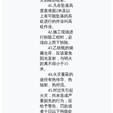
火焰根部喷射。
41.凡在坠落高
度基准面2米及以
上有可能坠落的高
处进行的作业叫高
处作业。
42.施工现场进
行拆除工程时，必
须自上而下拆除。
43.乙炔瓶的储
藏仓库，应该避免
阳光直射，与明火
距离不得小于15
米。
44.火灾蔓延的
途径有热传导、热
辐射、热对流。
45.对过失引起
火灾，尚未造成严
重损失的行为，应
给予警告、罚款或
者十日以下拘留处