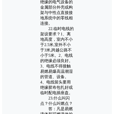
绝缘的电气设备的
金属部分外壳或构
架与中性点直接接
地系统中的零线相
连接。
22.临时电线的
架设要求？1、离
地高度，室内不小
于2.5米,室外不小
于3米,跨越公路不
小于5米。2、电线
的绝缘必须良好。
3、电线不得接触
易燃易爆高温潮湿
的管道、设备。
4、电线留头要用
绝缘胶布包扎好或
临时配电插座盘。
23.什么叫闪
点？什么叫燃点？
答：凡是易燃