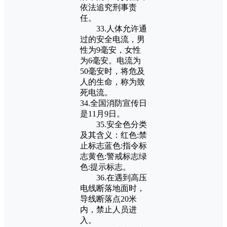
依法追究刑事责
任。
33.人体允许通
过的安全电流，男
性为9毫安，女性
为6毫安。电流为
50毫安时，将危及
人的生命，称为致
死电流。
34.全国消防宣传日
是11月9日。
35.安全色分类
及其含义：红色:禁
止标志蓝色:指令标
志黄色:警戒标志绿
色:提示标志。
36.在遇到高压
电线断落地面时，
导线断落点20米
内，禁止人员进
入。