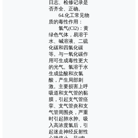
日志、检修记录是
否齐全、正确。
64.化工常见物
质的毒性作用：
氯气(Cl2)：黄
绿色气体，易溶于
水、碱溶液、二硫
化碳和四氯化碳
等。与一氧化碳作
用可生成毒性更大
的光气。氯溶于水
生成盐酸和次氯
酸，产生局部刺
激。主要损害上呼
吸道和支气管的黏
膜，引起支气管痉
挛、支气管炎和支
气管周围炎，严重
时引起肺水肿。吸
入高浓度氯后，引
起迷走神经反射性