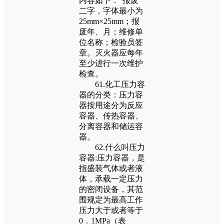
内容如下：“报废”
二字，字体最小为
25mm×25mm；报
废年、月；维修单
位名称；检验员签
章。灭火器应每年
至少进行一次维护
检查。
61.化工压力容
器的分类：压力容
器按用途分为反应
容器、传热容器、
分离容器和储运容
器。
62.什么叫压力
容器:压力容器，是
指盛装气体或者液
体，承载一定压力
的密闭设备，其范
围规定为最高工作
压力大于或者等于
0．1MPa（表