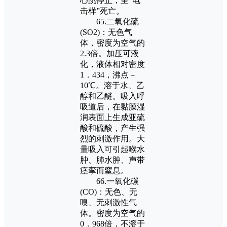
心跳停止，呈“电
击样”死亡。
65.二氧化硫
(SO2)：无色气
体，密度为空气的
2.3倍。加压可液
化，液体相对密度
1．434，沸点－
10℃。溶于水、乙
醇和乙醚。吸入呼
吸道后，在黏膜湿
润表面上生成亚硫
酸和硫酸，产生强
烈的刺激作用。大
量吸入可引起喉水
肿、肺水肿、声带
痉挛而窒息。
66.一氧化碳
(CO)：无色、无
嗅、无刺激性气
体。密度为空气的
0．968倍，不溶于