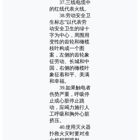
37.三线电缆中
的红线代表火线。
38.劳动安全卫
生标志”以代表劳
动安全卫生的绿十
字为中心，周围用
变性的齿轮和橄榄
枝叶构成一个图
案，左侧的齿轮象
征劳动、长城和中
国，右侧的橄榄叶
象征着和平、美满
和幸福。
39.如果触电者
伤势严重，呼吸停
止或心脏停止跳
动，应竭力施行人
工呼吸和胸外心脏
挤压。
40.使用灭火器
扑救火灾时要对准