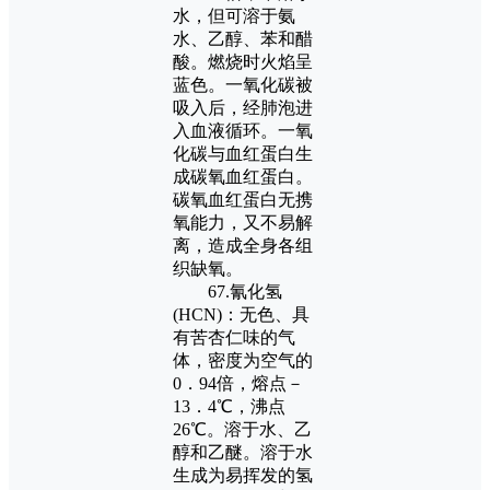
水，但可溶于氨
水、乙醇、苯和醋
酸。燃烧时火焰呈
蓝色。一氧化碳被
吸入后，经肺泡进
入血液循环。一氧
化碳与血红蛋白生
成碳氧血红蛋白。
碳氧血红蛋白无携
氧能力，又不易解
离，造成全身各组
织缺氧。
67.氰化氢
(HCN)：无色、具
有苦杏仁味的气
体，密度为空气的
0．94倍，熔点－
13．4℃，沸点
26℃。溶于水、乙
醇和乙醚。溶于水
生成为易挥发的氢