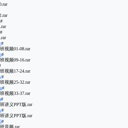
rar
rar
t
#
ar
#
ar
v
#
01-08.rar
n
#
09-16.rar
#
17-24.rar
y
#
25-32.rar
uu
#
33-37.rar
h
#
义PPT版.rar
v
#
义PPT版.rar
6
#
音频.rar