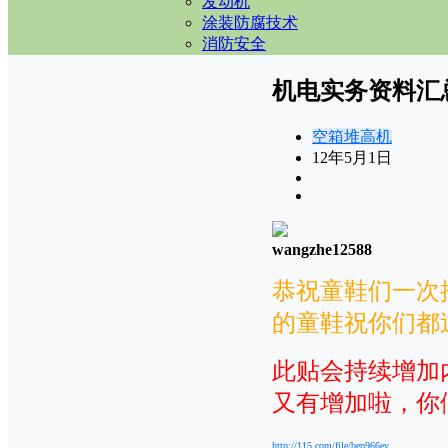
发动机
涂装防腐技术
消防安全
机电实务资料汇
空箱堆高机
12年5月1日
wangzhe12588
恭祝童鞋们一次
的童鞋祝你们都
此贴会持续增加
又有增加啦，你
http://115.com/file/bep966ey