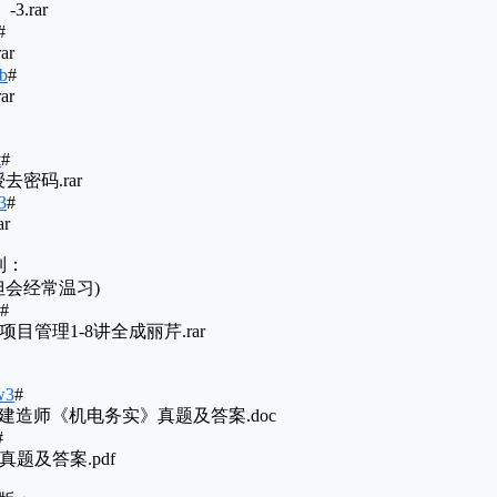
3.rar
#
ar
cb
#
ar
t
#
去密码.rar
3
#
r
列：
但会经常温习)
#
目管理1-8讲全成丽芹.rar
w3
#
年)一级建造师《机电务实》真题及答案.doc
#
真题及答案.pdf