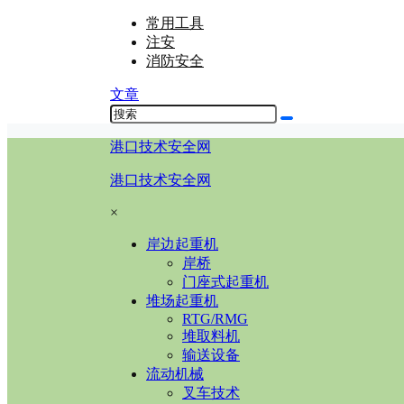
常用工具
注安
消防安全
文章
港口技术安全网
港口技术安全网
×
岸边起重机
岸桥
门座式起重机
堆场起重机
RTG/RMG
堆取料机
输送设备
流动机械
叉车技术