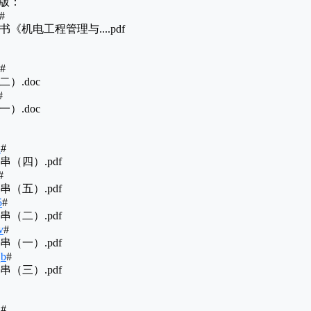
F版：
#
《机电工程管理与....pdf
#
）.doc
#
）.doc
u
#
（四）.pdf
#
（五）.pdf
5
#
（二）.pdf
v
#
（一）.pdf
qb
#
（三）.pdf
h
#