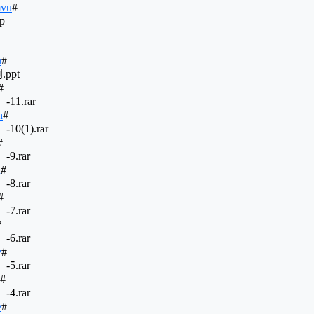
mvu
#
p
u
#
ppt
#
1.rar
n
#
0(1).rar
#
9.rar
n
#
8.rar
#
7.rar
#
6.rar
v
#
5.rar
#
4.rar
e
#