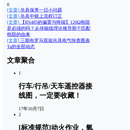
0
[文章]
吊具保养一日小问题
[文章]
吊具中锁上流程订正
[文章]
【RS485的偏置与终端】120Ω电阻
是必须的吗？从传输线理论推导那个匹配
电阻的由来
[文章]
三期布罗马双箱吊具电气快查图表
Ta的全部动态
文章聚合
1
行车/行吊/天车遥控器接
线图，一定要收藏！
17年10月7日
2
[标准规范]动火作业，氧