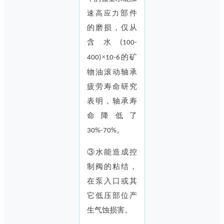
部件
速高应力
的磨损，仅从
含水
(100-
×
的矿
400)
10-6
物油滚动轴承
疲劳寿命研究
表明，轴承寿
命降低了
。
30%-70%
③水能造成控
制阀的粘结，
在泵入口或其
它低压部位产
生气蚀损害。