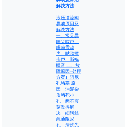
解决方法
液压溢流阀
异响原因及
解决方法
一、常见异
响尖啸声、
嗡嗡震动
声、哒哒撞
击声、嘶鸣
噪音 二、故
障原因+处理
方案1. 阻尼
孔堵塞 原
因：油泥杂
质堵死小
孔，阀芯震
荡发抖解
决：细钢丝
疏通阻尼
孔，清洗先