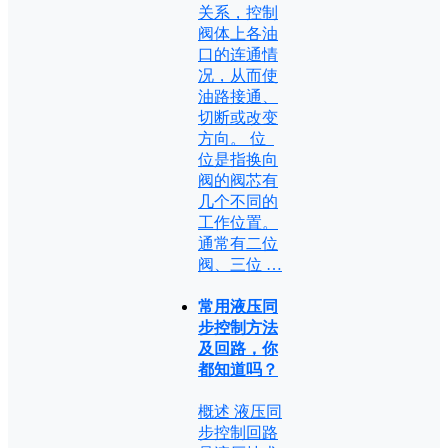
关系，控制
阀体上各油
口的连通情
况，从而使
油路接通、
切断或改变
方向。 位
位是指换向
阀的阀芯有
几个不同的
工作位置。
通常有二位
阀、三位 …
常用液压同
步控制方法
及回路，你
都知道吗？
概述 液压同
步控制回路