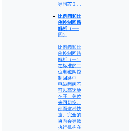
导阀芯 2 …
比例阀和比
例控制回路
解析（一~
四）
比例阀和比
例控制回路
解析（一）
在标准的二
位电磁阀控
制回路中，
电磁阀阀芯
可以高速地
在开、关位
来回切换。
然而这种快
速、完全的
换向会导致
执行机构在