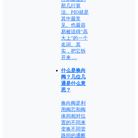
那几行算
法。PID就是
其中最常
见、也最容
易被说得“高
大上”的一个
名词。其
实，把它拆
开来 …
什么是换向
阀？几位几
通是什么意
思？
换向阀是利
用阀芯和阀
体间相对位
置的不同来
变换不同管
路间的通断