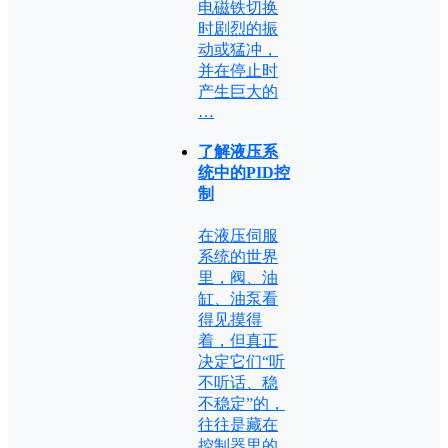
电磁铁切换
时剧烈的振
动或猛冲，
并在停止时
产生巨大的
…
了解液压系
统中的PID控
制
在液压伺服
系统的世界
里，阀、油
缸、油泵看
得见摸得
着，但真正
决定它们“听
不听话、稳
不稳定”的，
往往是藏在
控制器里的