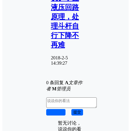
液压回路
原理，处
理斗杆自
行下降不
再难
2018-2-5
14:39:27
0 条回复
A
文章作
者
M
管理员
取消回复
提交
暂无讨论，
说说你的看