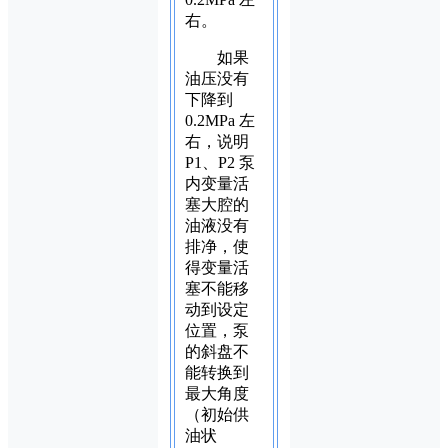
右。
如果
油压没有
下降到
0.2MPa 左
右，说明
P1、P2 泵
内变量活
塞大腔的
油液没有
排净，使
得变量活
塞不能移
动到设定
位置，泵
的斜盘不
能转换到
最大角度
（初始供
油状