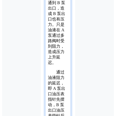
通到 B 泵
出口，造
成 B 泵出
口也有压
力。只是
油液在 A
泵通过多
路阀时受
到阻力，
造成压力
上升延
迟。
通过
油液阻力
的延迟，
即 A 泵出
口油压表
指针先摆
动，B 泵
出口油压
表指针后