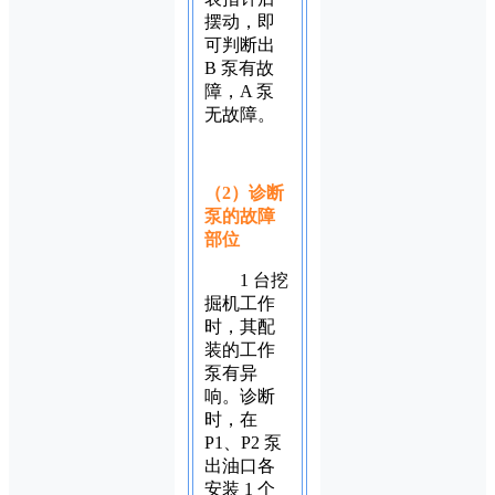
摆动，即
可判断出
B 泵有故
障，A 泵
无故障。
（2）诊断
泵的故障
部位
1 台挖
掘机工作
时，其配
装的工作
泵有异
响。诊断
时，在
P1、P2 泵
出油口各
安装 1 个