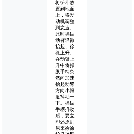
将铲斗放
置到地面
上，将发
动机调整
到怠速。
此时操纵
动臂轻微
抬起、徐
徐上升。
在动臂上
升中将操
纵手柄突
然向加速
抬起动臂
方向小幅
度抖动一
下。操纵
手柄抖动
后，要立
即还原到
原来徐徐