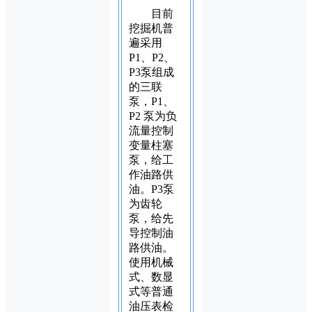
目前
挖掘机普
遍采用
P1、P2、
P3泵组成
的三联
泵，P1、
P2 泵为负
流量控制
变量柱塞
泵，给工
作油路供
油。P3泵
为齿轮
泵，给先
导控制油
路供油。
使用机械
式、数显
式等普通
油压表检