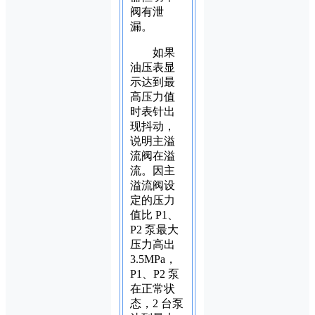
阀有泄
漏。
如果
油压表显
示达到最
高压力值
时表针出
现抖动，
说明主溢
流阀在溢
流。因主
溢流阀设
定的压力
值比 P1、
P2 泵最大
压力高出
3.5MPa，
P1、P2 泵
在正常状
态，2 台泵