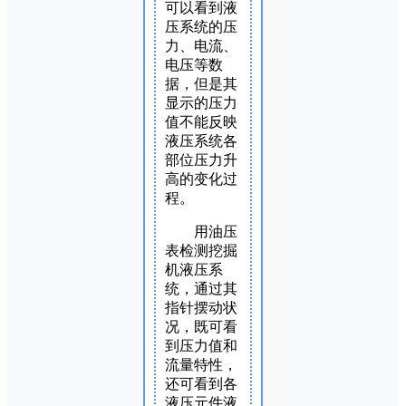
可以看到液
压系统的压
力、电流、
电压等数
据，但是其
显示的压力
值不能反映
液压系统各
部位压力升
高的变化过
程。
用油压
表检测挖掘
机液压系
统，通过其
指针摆动状
况，既可看
到压力值和
流量特性，
还可看到各
液压元件液