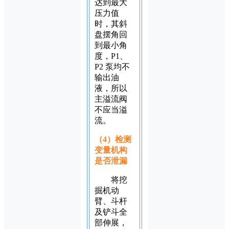
达到最大
压力值
时，其斜
盘摆角回
到最小角
度，P1、
P2 泵均不
输出油
液，所以
主溢流阀
不应当溢
流。
（4）检测
变量机构
是否泄漏
将挖
掘机动
臂、斗杆
及铲斗全
部伸展，