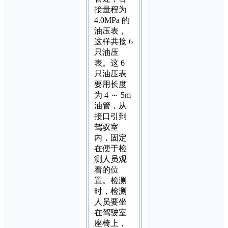
接量程为
4.0MPa 的
油压表，
这样共接 6
只油压
表。这 6
只油压表
要用长度
为 4 ～ 5m
油管，从
接口引到
驾驭室
内，固定
在便于检
测人员观
看的位
置。检测
时，检测
人员要坐
在驾驶室
座椅上，