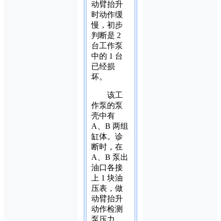
动臂抬升
时动作缓
慢，初步
判断是 2
台工作泵
中的 1 台
已经损
坏。
该工
作泵的泵
壳中有
A、B 两组
缸体。诊
断时，在
A、B 泵出
油口各接
上 1 块油
压表，做
动臂抬升
动作检测
泵压力