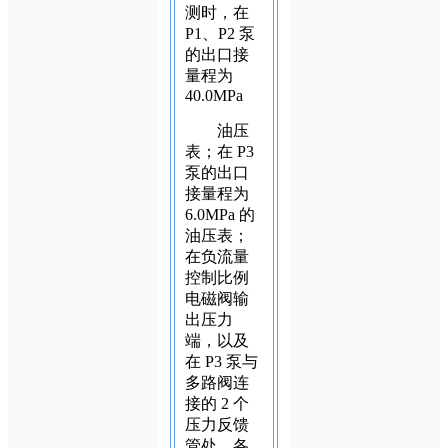
测时，在
P1、P2 泵
的出口接
量程为
40.0MPa
油压
表；在 P3
泵的出口
接量程为
6.0MPa 的
油压表；
在负流量
控制比例
电磁阀输
出压力
端，以及
在 P3 泵与
多路阀连
接的 2 个
压力反馈
管处，各