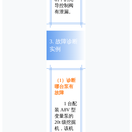
导控制阀
有泄漏。
3. 故障诊断
实例
（1）诊断
哪台泵有
故障
1 台配
装 A8V 型
变量泵的
20t 级挖掘
机，该机