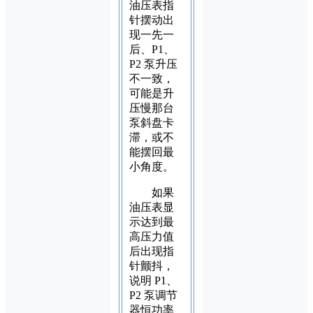
油压表指
针摆动出
现一先一
后、P1、
P2 泵升压
不一致，
可能是升
压慢那台
泵斜盘卡
滞，或不
能摆回最
小角度。
如果
油压表显
示达到最
高压力值
后出现指
针颤抖，
说明 P1、
P2 泵调节
器恒功率