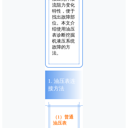
流阻力变化
特性，便于
找出故障部
位。本文介
绍使用油压
表诊断挖掘
机液压系统
故障的方
法。
1. 油压表连
接方法
（1）普通
油压表