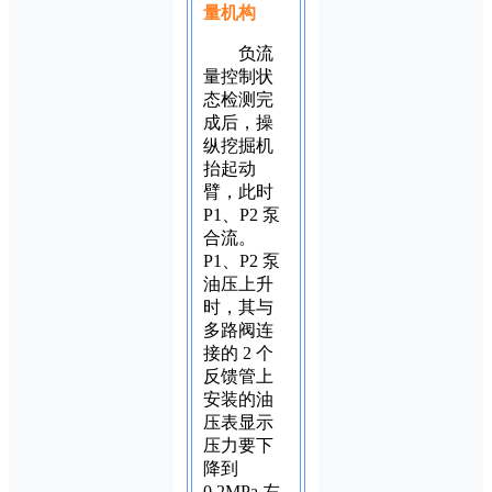
量机构
负流
量控制状
态检测完
成后，操
纵挖掘机
抬起动
臂，此时
P1、P2 泵
合流。
P1、P2 泵
油压上升
时，其与
多路阀连
接的 2 个
反馈管上
安装的油
压表显示
压力要下
降到
0.2MPa 左