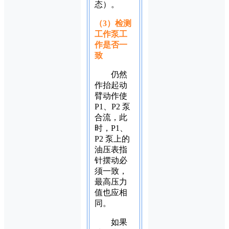
态）。
（3）检测
工作泵工
作是否一
致
仍然
作抬起动
臂动作使
P1、P2 泵
合流，此
时，P1、
P2 泵上的
油压表指
针摆动必
须一致，
最高压力
值也应相
同。
如果