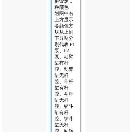
值设定 1
种颜色，
附图中右
上方显示
各颜色方
块从上到
下分别分
别代表 P1
泵、P2
泵、动臂
缸有杆
腔、动臂
缸无杆
腔、斗杆
缸有杆
腔、斗杆
缸无杆
腔、铲斗
缸有杆
腔、铲斗
缸无杆
腔、回转