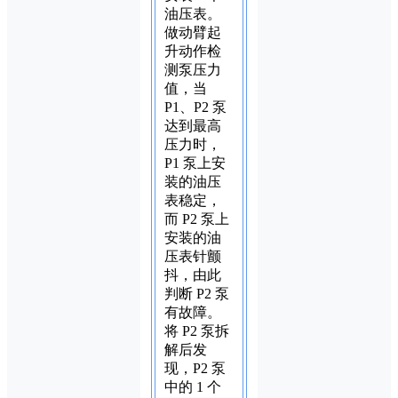
油压表。
做动臂起
升动作检
测泵压力
值，当
P1、P2 泵
达到最高
压力时，
P1 泵上安
装的油压
表稳定，
而 P2 泵上
安装的油
压表针颤
抖，由此
判断 P2 泵
有故障。
将 P2 泵拆
解后发
现，P2 泵
中的 1 个