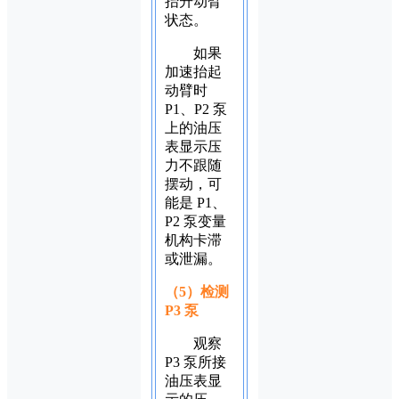
抬升动臂
状态。
如果
加速抬起
动臂时
P1、P2 泵
上的油压
表显示压
力不跟随
摆动，可
能是 P1、
P2 泵变量
机构卡滞
或泄漏。
（5）检测
P3 泵
观察
P3 泵所接
油压表显