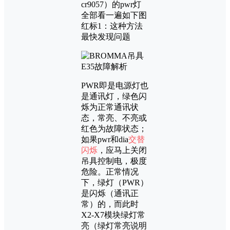
cr9057）的pwr灯
全部看一遍如下图
红标1：这种方法
最快发现问题
PWR即是电源灯也
是通讯灯，绿色闪
烁为正常通讯状
态，常亮、不亮或
红色为故障状态；
如果pwr和dia
交替
闪烁
，应马上关闭
吊具控制电，极度
危险。正常情况
下，绿灯（PWR）
是闪烁（通讯正
常）的，而此时
X2-X7模块绿灯常
亮（绿灯常亮说明