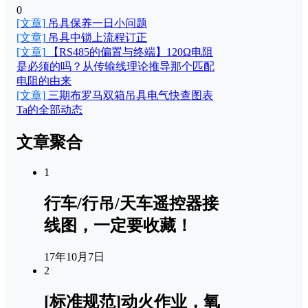
0
[文章]
吊具保养一日小问题
[文章]
吊具中锁上流程订正
[文章]
【RS485的偏置与终端】120Ω电阻
是必须的吗？从传输线理论推导那个匹配
电阻的由来
[文章]
三期布罗马双箱吊具电气快查图表
Ta的全部动态
文章聚合
1
行车/行吊/天车遥控器接
线图，一定要收藏！
17年10月7日
2
[标准规范]动火作业，氧