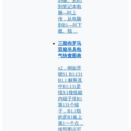
到哪。从B1
到笔记本电
脑---叫上
传，从电脑
到B1---叫下
载。我 …
三期布罗马
双箱吊具电
气快查图表
x2，例如开
锁S1 B1:131
B1.1,解释其
中B1:131是
指X1接线箱
内端子排B1
第131个端
子，B1.1指
的是B1板上
第1一个点，
按照图示可