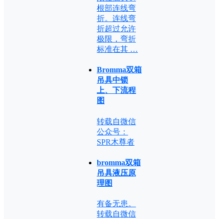
根部连线弯
折。连线弯
折超过允许
极限，弯折
标准在其 …
Bromma双箱
吊具中锁
上、下流程
图
转载自微信
公众号：
SPR木尊者
bromma双箱
吊具液压原
理图
有备无患。
转载自微信