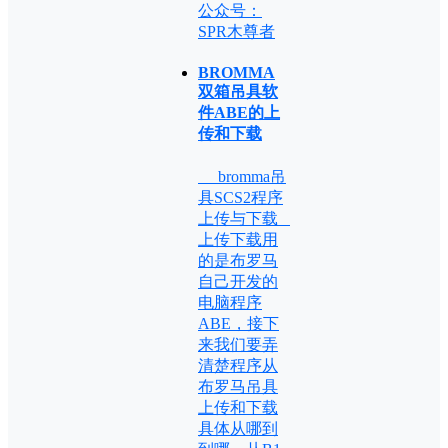
公众号：
SPR木尊者
BROMMA
双箱吊具软
件ABE的上
传和下载
bromma吊
具SCS2程序
上传与下载
上传下载用
的是布罗马
自己开发的
电脑程序
ABE，接下
来我们要弄
清楚程序从
布罗马吊具
上传和下载
具体从哪到