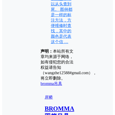
以从头查到
尾。 图例都
是一样的标
注方法，方
便维修时查
找，其中的
颜色是代表
这个信 …
声明：
本站所有文
章均来源于网络，
如有侵犯您的合法
权益请告知
（wangzhe12588#gmail.com），
将立即删除。
bromma
吊具
岸桥
BROMMA