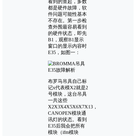
看到的查起，多数
都是硬件故障，软
件问题可能性基本
不存在。第一步检
查外围最容易看到
的硬件状态，即先
B1，观察B1显示
窗口的显示内容时
E35，如图一：
布罗马吊具自己标
记x代表模X2就是2
号模块，这台吊具
一共这些
X2X3X4X5X6X7X13，
CANOPEN模块通
讯灯的状态。看到
E35后我会把所有
模块（ifm模块