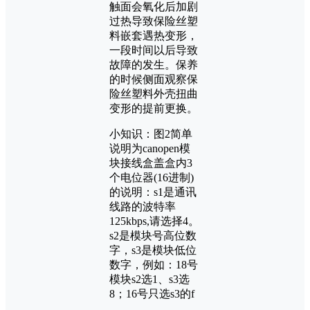
触面会氧化后加剧
过热导致保险丝塑
料嵌套遇热变形，
一段时间以后导致
故障的发生。保养
的时候侧面观察保
险丝塑料外壳扭曲
变形的提前更换。
小知识：图2简单
说明为canopen模
块接线盒盖盒内3
个电位器(16进制)
的说明：s1是通讯
线路的波特率
125kbps,请选择4。
s2是模块号高位数
字，s3是模块低位
数字，例如：18号
模块s2选1、s3选
8；16号只选s3的f