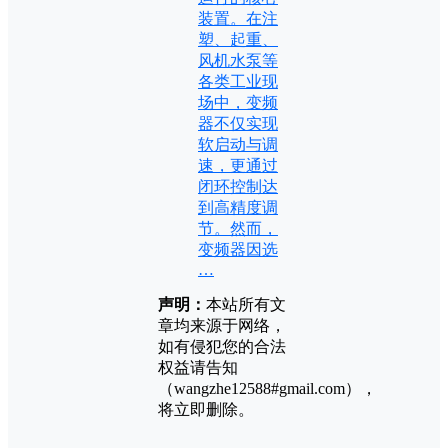
装置。在注
塑、起重、
风机水泵等
各类工业现
场中，变频
器不仅实现
软启动与调
速，更通过
闭环控制达
到高精度调
节。然而，
变频器因选
…
声明：
本站所有文
章均来源于网络，
如有侵犯您的合法
权益请告知
（wangzhe12588#gmail.com），
将立即删除。