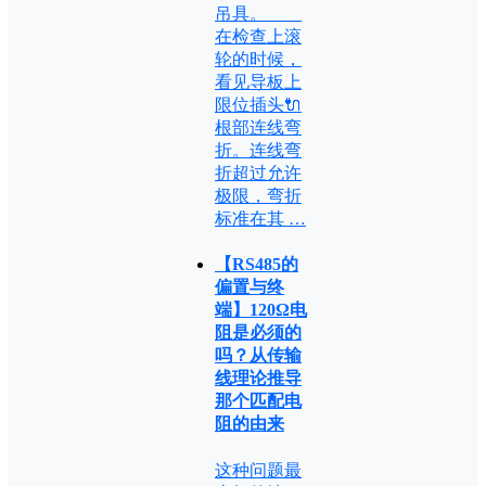
吊具。
在检查上滚
轮的时候，
看见导板上
限位插头🔌
根部连线弯
折。连线弯
折超过允许
极限，弯折
标准在其 …
【RS485的
偏置与终
端】120Ω电
阻是必须的
吗？从传输
线理论推导
那个匹配电
阻的由来
这种问题最