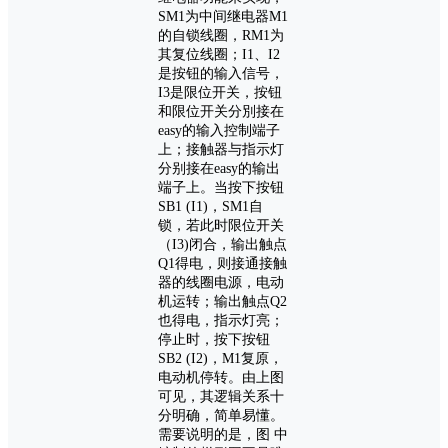
SM1为中间继电器M1
的自锁线圈，RM1为
其复位线圈；I1、I2
是按钮的输入信号，
I3是限位开关，按钮
和限位开关分別接在
easy的输入控制端子
上；接触器与指示灯
分别接在easy的输出
端子上。当按下按钮
SB1 (I1)，SM1自
锁，若此时限位开关
（I3)闭合，输出触点
Q1得电，则接通接触
器的线圈电源，电动
机运转；输出触点Q2
也得电，指示灯亮；
停止时，按下按钮
SB2 (I2)，M1复原，
电动机停转。由上图
可见，其逻辑关系十
分明确，简单易懂。
需要说明的是，图 中