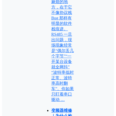
麻烦的地
方，在于它
不像协议栈
Bug 那样有
明显的软件
栈痕迹。
RS485 一旦
出问题，现
场现象经常
是“偶尔丢几
个字节”“一
开某台设备
就全网抖”
“波特率低时
正常、波特
率高时翻
车”。你如果
只盯着串口
驱动 …
变频器维修
｜为什么检