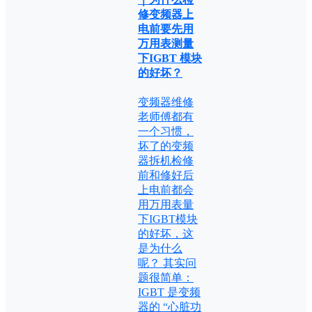
修变频器上
电前要先用
万用表测量
下IGBT 模块
的好坏？
变频器维修
老师傅都有
一个习惯，
坏了的变频
器拆机检修
前和修好后
上电前都会
用万用表量
下IGBT模块
的好坏，这
是为什么
呢？ 其实问
题很简单：
IGBT 是变频
器的 “心脏功