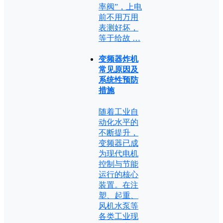
率阀”，上电
前不用万用
表测好坏，
等于给故 …
变频器炸机
常见原因及
系统性预防
措施
随着工业自
动化水平的
不断提升，
变频器已成
为现代电机
控制与节能
运行的核心
装置。在注
塑、起重、
风机水泵等
各类工业现