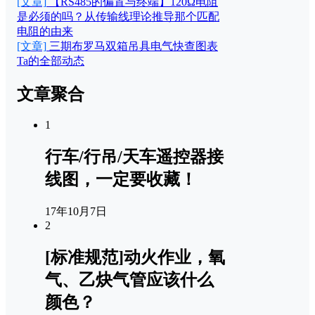
[文章]
【RS485的偏置与终端】120Ω电阻
是必须的吗？从传输线理论推导那个匹配
电阻的由来
[文章]
三期布罗马双箱吊具电气快查图表
Ta的全部动态
文章聚合
1
行车/行吊/天车遥控器接
线图，一定要收藏！
17年10月7日
2
[标准规范]动火作业，氧
气、乙炔气管应该什么
颜色？