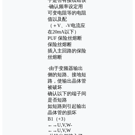
子是否有接线错误
·确认频率设定用
可变电阻等的电阻
值以及配
（＋V、-V电流应
在20mA以下）
PUF 保险丝熔断
保险丝熔断
插入主回路的保险
丝熔断
·由于变频器输出
侧的短路、接地短
路，使输出晶体管
被破坏
确认以下的端子间
是否短路
如短路则引起输出
晶体管的损坏
B1（+3）
←→U,V,W-
←→U,V,W