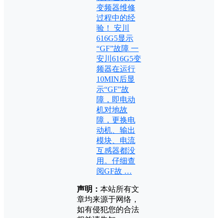
变频器维修
过程中的经
验！ 安川
616G5显示
“GF”故障 一
安川616G5变
频器在运行
10MIN后显
示“GF”故
障，即电动
机对地故
障，更换电
动机、输出
模块、电流
互感器都没
用。仔细查
阅GF故 …
声明：
本站所有文
章均来源于网络，
如有侵犯您的合法