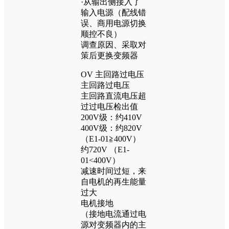
·从输出侧接入了
输入电源（配线错
误、商用电源切换
顺控不良）
调查原因、采取对
策后更换变频器
OV 主回路过电压
主回路过电压
主回路直流电压超
过过电压检出值
200V级：约410V
400V级：约820V
（E1-01≧400V）
约720V （E1-
01<400V）
减速时间过短，来
自电机的再生能量
过大
电机接地
（接地电流通过电
源对变频器内的主