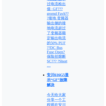
过电流检出
值· GF???
grornd Favlt??
?接地 变频器
输出侧的接
地电流超过
了变频器额
定输出电流
的50% PUF
??DC Bus
Fuse Open?
保险丝熔断
SC??? ?Short
…
安川616G5显
示“GF”故障
解决
今天给大家
分享一个工
程师在安川