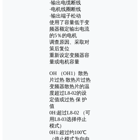
·输出电缆断线
·电机线圈断线
·输出端子松动
使用了容量低于变
频器额定输出电流
的5％的电机
调查原因、采取对
策后复位
重新设定变频器容
量或电机容量
OH （OH1）散热
片过热 散热片过热
变频器散热片的温
度超过L8-02的设
定值或过热 保 护
值
0H:超过L8-02 （可
用L8-03选择停止
模式）
0H1:超过约100℃
（停止模式为自由