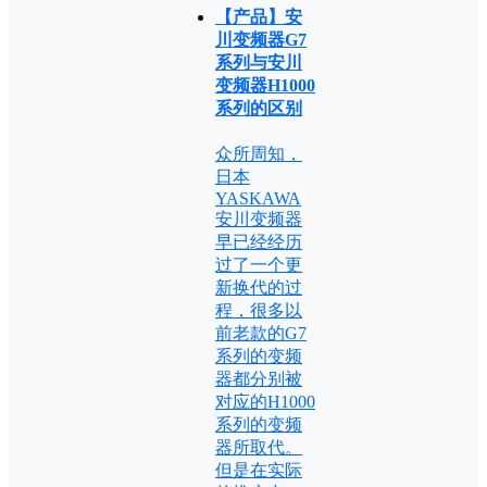
【产品】安
川变频器G7
系列与安川
变频器H1000
系列的区别
众所周知，
日本
YASKAWA
安川变频器
早已经经历
过了一个更
新换代的过
程，很多以
前老款的G7
系列的变频
器都分别被
对应的H1000
系列的变频
器所取代。
但是在实际