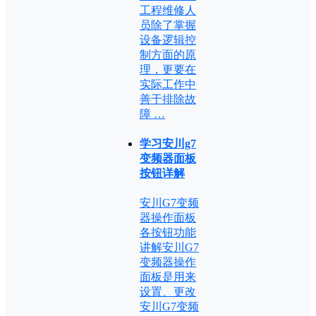
工程维修人
员除了掌握
设备逻辑控
制方面的原
理，更要在
实际工作中
善于排除故
障 …
学习安川g7
变频器面板
按钮详解
安川G7变频
器操作面板
各按钮功能
讲解安川G7
变频器操作
面板是用来
设置、更改
安川G7变频