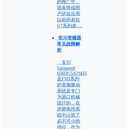
的推广中，
很多终端用
户还在沿用
以前的老款
G7系列甚 …
安川变频器
常见故障解
析
安川
Varispeed
656DC5/676H5
及FSD系列
的变频驱动
系统是专门
为港口机械
设计的，在
岸桥电控系
统中占据了
必不可少的
地位，作为