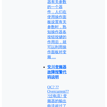
器有关参数
的一个器
件，人们在
使用操作面
板设置有关
参数时，熟
知操作器各
按钮按键的
作用后，就
可以利用操
作面板对变
频 …
安川变频器
故障报警代
码说明
OC? ??
Overcurrent??
?过电流? 变
频器的输出
电流超过了