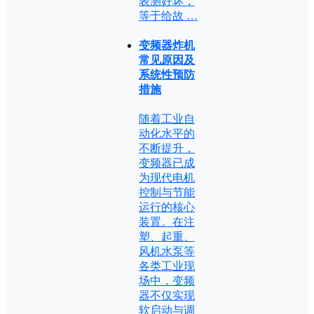
表测好坏，
等于给故 …
变频器炸机
常见原因及
系统性预防
措施
随着工业自
动化水平的
不断提升，
变频器已成
为现代电机
控制与节能
运行的核心
装置。在注
塑、起重、
风机水泵等
各类工业现
场中，变频
器不仅实现
软启动与调