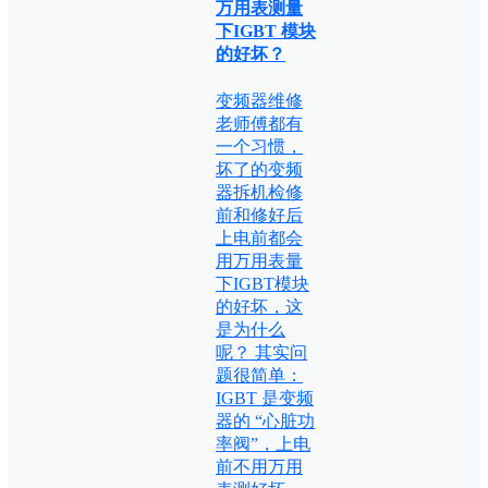
万用表测量
下IGBT 模块
的好坏？
变频器维修
老师傅都有
一个习惯，
坏了的变频
器拆机检修
前和修好后
上电前都会
用万用表量
下IGBT模块
的好坏，这
是为什么
呢？ 其实问
题很简单：
IGBT 是变频
器的 “心脏功
率阀”，上电
前不用万用