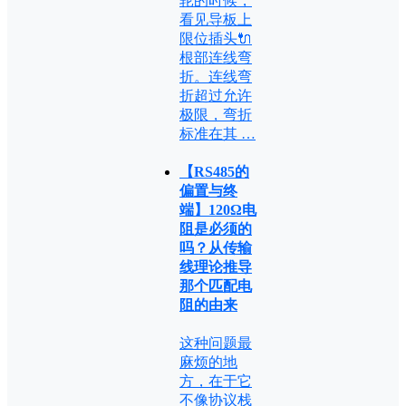
轮的时候，
看见导板上
限位插头🔌
根部连线弯
折。连线弯
折超过允许
极限，弯折
标准在其 …
【RS485的
偏置与终
端】120Ω电
阻是必须的
吗？从传输
线理论推导
那个匹配电
阻的由来
这种问题最
麻烦的地
方，在于它
不像协议栈