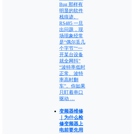
Bug 那样有
明显的软件
栈痕迹。
RS485 一旦
出问题，现
场现象经常
是“偶尔丢几
个字节”“一
开某台设备
就全网抖”
“波特率低时
正常、波特
率高时翻
车”。你如果
只盯着串口
驱动 …
变频器维修
｜为什么检
修变频器上
电前要先用