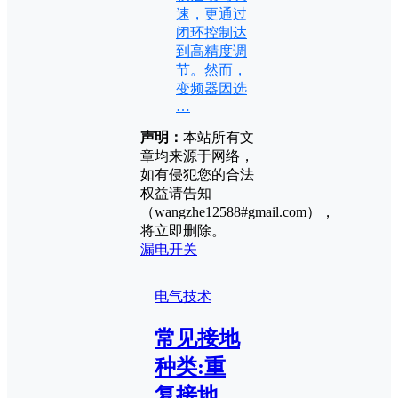
速，更通过
闭环控制达
到高精度调
节。然而，
变频器因选
…
声明：
本站所有文
章均来源于网络，
如有侵犯您的合法
权益请告知
（wangzhe12588#gmail.com），
将立即删除。
漏电开关
电气技术
常见接地
种类:重
复接地、