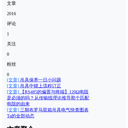
文章
2016
评论
1
关注
0
粉丝
0
[文章]
吊具保养一日小问题
[文章]
吊具中锁上流程订正
[文章]
【RS485的偏置与终端】120Ω电阻
是必须的吗？从传输线理论推导那个匹配
电阻的由来
[文章]
三期布罗马双箱吊具电气快查图表
Ta的全部动态