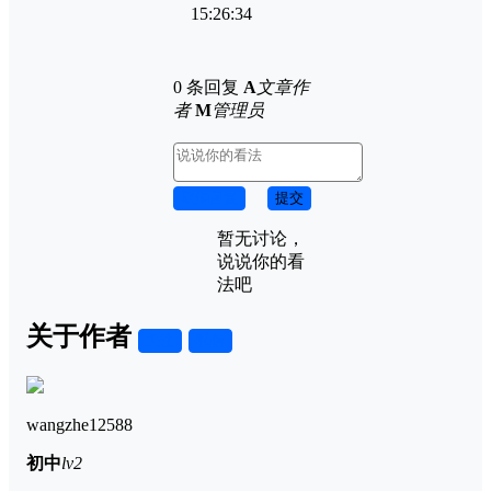
15:26:34
0 条回复
A
文章作
者
M
管理员
取消回复
提交
暂无讨论，
说说你的看
法吧
关于作者
关注
私信
wangzhe12588
初中
lv2