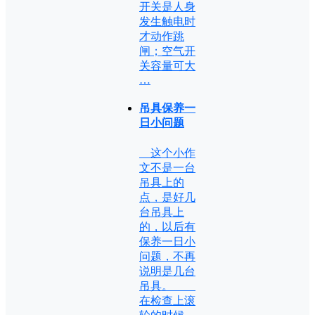
开关是人身
发生触电时
才动作跳
闸；空气开
关容量可大
…
吊具保养一
日小问题
这个小作
文不是一台
吊具上的
点，是好几
台吊具上
的，以后有
保养一日小
问题，不再
说明是几台
吊具。
在检查上滚