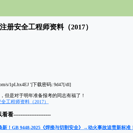
G注册安全工程师资料（2017）
du.com/s/1pLhx4EJ ']下载密码: 9d47[/dl]
考，但是对于明年准备报考的同志有福了！
以看看---------------------
标焕新！GB 9448-2025《焊接与切割安全》→动火事故追责新标准