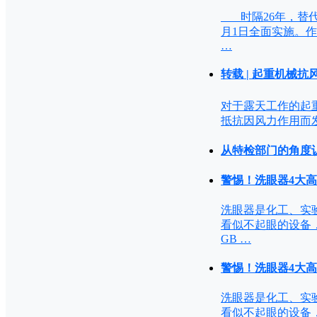
时隔26年，替代GB
月1日全面实施。
…
转载 | 起重机械抗风
对于露天工作的起重机，需
抵抗因风力作用而发
从特检部门的角度
警惕！洗眼器4大
洗眼器是化工、实
看似不起眼的设备
GB …
警惕！洗眼器4大
洗眼器是化工、实
看似不起眼的设备