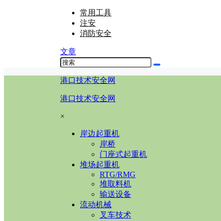
常用工具
注安
消防安全
文章
港口技术安全网
港口技术安全网
×
岸边起重机
岸桥
门座式起重机
堆场起重机
RTG/RMG
堆取料机
输送设备
流动机械
叉车技术