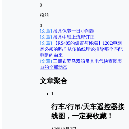
0
粉丝
0
[文章]
吊具保养一日小问题
[文章]
吊具中锁上流程订正
[文章]
【RS485的偏置与终端】120Ω电阻
是必须的吗？从传输线理论推导那个匹配
电阻的由来
[文章]
三期布罗马双箱吊具电气快查图表
Ta的全部动态
文章聚合
1
行车/行吊/天车遥控器接
线图，一定要收藏！