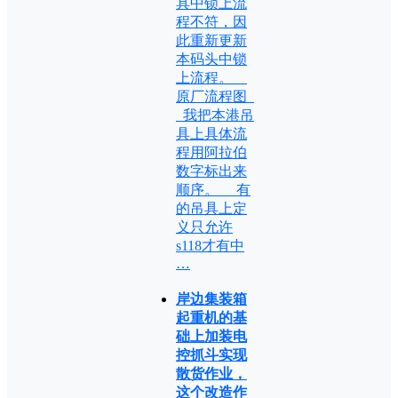
具中锁上流
程不符，因
此重新更新
本码头中锁
上流程。
原厂流程图
我把本港吊
具上具体流
程用阿拉伯
数字标出来
顺序。 有
的吊具上定
义只允许
s118才有中
…
岸边集装箱
起重机的基
础上加装电
控抓斗实现
散货作业，
这个改造作