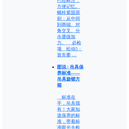
已经标注，
方便记忆。
螺栓紧固原
则：从中间
到两端、对
角交叉、分
步逐级加
力。 必检
项 松动5：
首先要 …
图说 | 吊具保
养标准——
吊具旋锁方
箱
标准在
手，吊具我
有！大家知
道保养的标
准，带着标
准眼光去检