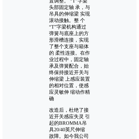
置调整。 “T”字梁
头部固定轴 承，与
吊具的伸缩梁 实现
滚动接触。整 个
“T”字梁机构通过
弹簧与底座上的方
形滑槽连接，实现
了整个支座与箱体
的 柔性连接。在作
业过程中，固定轴
承及弹簧配合，始
终保持接近开关与
伸缩梁 上感应装置
的相对位置，使感
应灵敏伸 缩动作精
确
改造后，杜绝了接
近开关感应失灵 引
起的BROMMA吊
具20/40英尺伸缩
故障。如今我公司