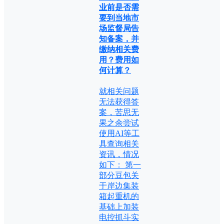
业前是否需
要到当地市
场监督局告
知备案，并
缴纳相关费
用？费用如
何计算？
就相关问题
无法获得答
案，苦思无
果之余尝试
使用AI等工
具查询相关
资讯，情况
如下： 第一
部分豆包关
于岸边集装
箱起重机的
基础上加装
电控抓斗实