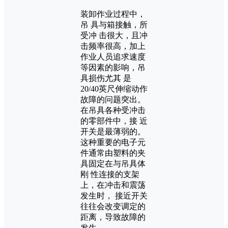
装卸作业过程中，
吊 具与箱接触，所
受冲 击很大，且冲
击频率很高，加上
作业人员追求速度
等因素的影响，吊
具损伤尤其 是
20/40英尺伸缩动作
故障的问题突出。
在吊具各种受冲击
的零部件中，接 近
开关是最薄弱的。
这种重要的电子元
件通常由塑料的夹
具固定在与吊具体
刚 性连接的支架
上，在冲击和震荡
发生时， 接近开关
往往会改变调定的
距离，导致故障的
发生。