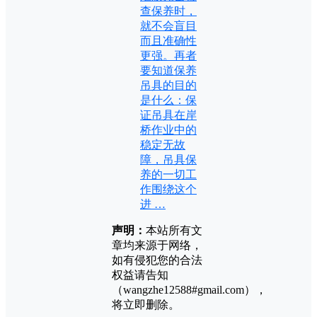
查保养时，
就不会盲目
而且准确性
更强。再者
要知道保养
吊具的目的
是什么：保
证吊具在岸
桥作业中的
稳定无故
障，吊具保
养的一切工
作围绕这个
进 …
声明：
本站所有文
章均来源于网络，
如有侵犯您的合法
权益请告知
（wangzhe12588#gmail.com），
将立即删除。