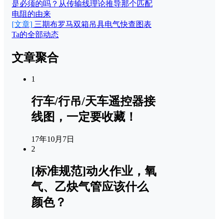
是必须的吗？从传输线理论推导那个匹配
电阻的由来
[文章]
三期布罗马双箱吊具电气快查图表
Ta的全部动态
文章聚合
1
行车/行吊/天车遥控器接
线图，一定要收藏！
17年10月7日
2
[标准规范]动火作业，氧
气、乙炔气管应该什么
颜色？