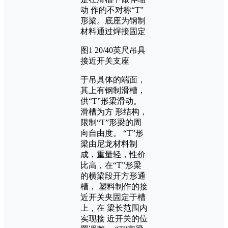
动 作的不对称“T”
形梁。底座为钢制
材料通过焊接固定
图1 20/40英尺吊具
接近开关支座
于吊具体的端面，
其上有钢制滑槽，
供“T”形梁滑动。
滑槽为方 形结构，
限制“T”形梁的周
向自由度。 “T”形
梁由尼龙材料制
成，重量轻，性价
比高，在“T”形梁
的横梁段开方形通
槽， 塑料制作的接
近开关夹固定于槽
上，在 梁长范围内
实现接 近开关的位