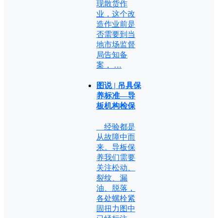
现散货作
业，这个改
造作业前是
否需要到当
地市场监督
局告知备
案， …
图说 | 吊具保
养标准—导
板机构检保
经验都是
从故障中而
来。导板保
养我们需要
关注松动、
裂纹、漏
油、脱落，
各处螺栓紧
固扭力图中