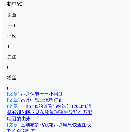
初中
lv2
文章
2016
评论
1
关注
0
粉丝
0
[文章]
吊具保养一日小问题
[文章]
吊具中锁上流程订正
[文章]
【RS485的偏置与终端】120Ω电阻
是必须的吗？从传输线理论推导那个匹配
电阻的由来
[文章]
三期布罗马双箱吊具电气快查图表
Ta的全部动态