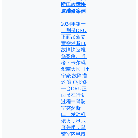
断电故障快
速维修案例
2024年第十
一则是DRU
正面吊驾驶
室突然断电
故障快速维
修案例。 作
者：卡尔玛
华南大区 叶
宇豪 故障描
述 客户报修
一台DRU正
面吊在行驶
过程中驾驶
室突然断
电，发动机
熄火，显示
屏关闭，驾
驶室内电器