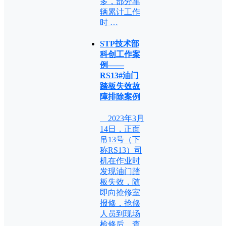
多，部分车
辆累计工作
时 …
STP技术部
科创工作案
例——
RS13#油门
踏板失效故
障排除案例
2023年3月
14日，正面
吊13号（下
称RS13）司
机在作业时
发现油门踏
板失效，随
即向抢修室
报修，抢修
人员到现场
检修后，查