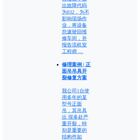
出故障代码
为032，为不
影响现场作
业，将设备
怠速驶回维
修车间，并
报告流机室
工程师 …
修理案例 | 正
面吊吊具开
裂修复方案
我公司1台使
用多年的某
型号正面
吊，其吊具
出 现多处严
重开裂，特
别是重要的
结构件如