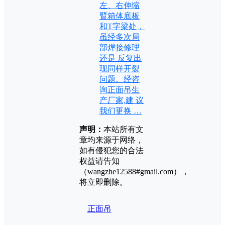
左、右伸缩
臂箱体底板
和T字梁处，
虽经多次局
部焊接修理
还是 反复出
现同样开裂
问题。经咨
询正面吊生
产厂家,建 议
我们更换 …
声明：
本站所有文
章均来源于网络，
如有侵犯您的合法
权益请告知
（wangzhe12588#gmail.com），
将立即删除。
正面吊