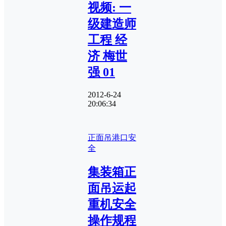
视频: 一
级建造师
工程 经
济 梅世
强 01
2012-6-24
20:06:34
正面吊
港口安
全
集装箱正
面吊运起
重机安全
操作规程