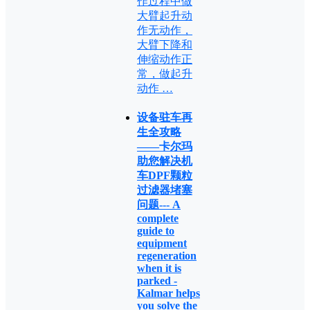
作过程中做
大臂起升动
作无动作，
大臂下降和
伸缩动作正
常，做起升
动作 …
设备驻车再
生全攻略
——卡尔玛
助您解决机
车DPF颗粒
过滤器堵塞
问题--- A
complete
guide to
equipment
regeneration
when it is
parked -
Kalmar helps
you solve the