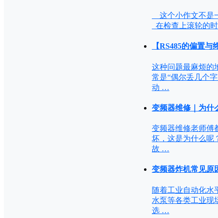
这个小作文不是一
在检查上滚轮的时
【RS485的偏置
这种问题最麻烦的地
常是“偶尔丢几个字
动 …
变频器维修｜为什么
变频器维修老师傅
坏，这是为什么呢？
故 …
变频器炸机常见原
随着工业自动化水
水泵等各类工业现
选 …