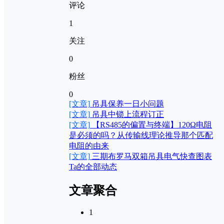
评论
1
关注
0
粉丝
0
[文章]
吊具保养一日小问题
[文章]
吊具中锁上流程订正
[文章]
【RS485的偏置与终端】120Ω电阻
是必须的吗？从传输线理论推导那个匹配
电阻的由来
[文章]
三期布罗马双箱吊具电气快查图表
Ta的全部动态
文章聚合
1