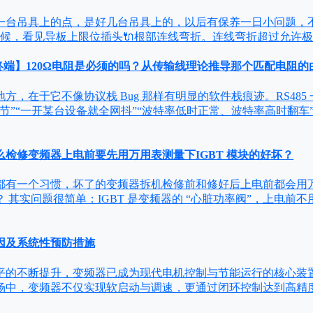
台吊具上的点，是好几台吊具上的，以后有保养一日小问题
候，看见导板上限位插头🔌根部连线弯折。连线弯折超过允许极
与终端】120Ω电阻是必须的吗？从传输线理论推导那个匹配电阻的
方，在于它不像协议栈 Bug 那样有明显的软件栈痕迹。RS48
节”“一开某台设备就全网抖”“波特率低时正常、波特率高时翻车
检修变频器上电前要先用万用表测量下IGBT 模块的好坏？
都有一个习惯，坏了的变频器拆机检修前和修好后上电前都会用万
 其实问题很简单：IGBT 是变频器的 “心脏功率阀”，上电前
因及系统性预防措施
平的不断提升，变频器已成为现代电机控制与节能运行的核心装
场中，变频器不仅实现软启动与调速，更通过闭环控制达到高精