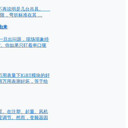
，不再说明是几台吊具。
限，弯折标准在其 …
由来
5 一旦出问题，现场现象经
”。你如果只盯着串口驱
用表量下IGBT模块的好
不用万用表测好坏，等于给
置。在注塑、起重、风机
度调节。然而，变频器因