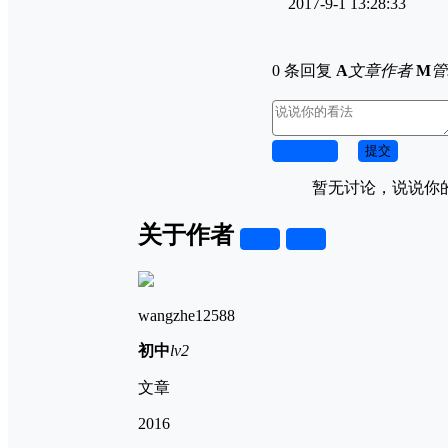
2017-9-1 13:28:33
0 条回复
A
文章作者
M
管
取消回复
提交
暂无讨论，说说你
关于作者
关注
私信
wangzhe12588
初中
lv2
文章
2016