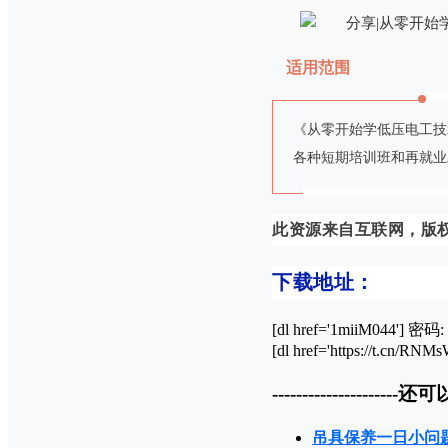
适用范围
《从零开始学低压电工技
各种短期培训班和再就业
此资源来自互联网，版
下载地址：
[dl href='1miiM044'] 密码: 
[dl href='https://t.cn/
---------------------还可
吊具保养一日小问