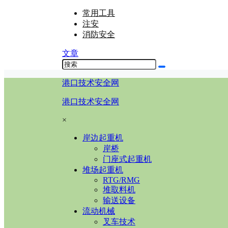
常用工具
注安
消防安全
文章
港口技术安全网
港口技术安全网
×
岸边起重机
岸桥
门座式起重机
堆场起重机
RTG/RMG
堆取料机
输送设备
流动机械
叉车技术