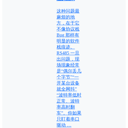
这种问题最
麻烦的地
方，在于它
不像协议栈
Bug 那样有
明显的软件
栈痕迹。
RS485 一旦
出问题，现
场现象经常
是“偶尔丢几
个字节”“一
开某台设备
就全网抖”
“波特率低时
正常、波特
率高时翻
车”。你如果
只盯着串口
驱动 …