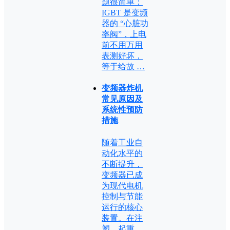
题很简单：
IGBT 是变频
器的 “心脏功
率阀”，上电
前不用万用
表测好坏，
等于给故 …
变频器炸机
常见原因及
系统性预防
措施
随着工业自
动化水平的
不断提升，
变频器已成
为现代电机
控制与节能
运行的核心
装置。在注
塑、起重、