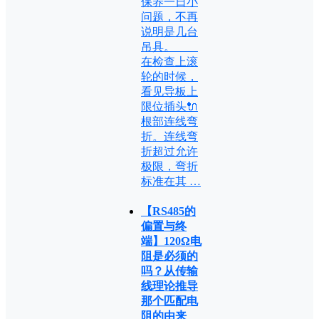
保养一日小
问题，不再
说明是几台
吊具。
在检查上滚
轮的时候，
看见导板上
限位插头🔌
根部连线弯
折。连线弯
折超过允许
极限，弯折
标准在其 …
【RS485的
偏置与终
端】120Ω电
阻是必须的
吗？从传输
线理论推导
那个匹配电
阻的由来