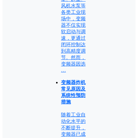
风机水泵等
各类工业现
场中，变频
器不仅实现
软启动与调
速，更通过
闭环控制达
到高精度调
节。然而，
变频器因选
…
变频器炸机
常见原因及
系统性预防
措施
随着工业自
动化水平的
不断提升，
变频器已成