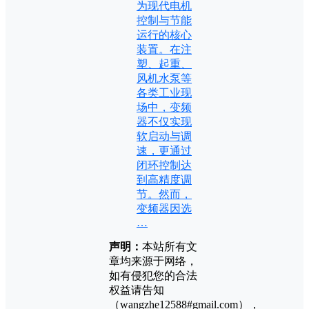
为现代电机
控制与节能
运行的核心
装置。在注
塑、起重、
风机水泵等
各类工业现
场中，变频
器不仅实现
软启动与调
速，更通过
闭环控制达
到高精度调
节。然而，
变频器因选
…
声明：
本站所有文
章均来源于网络，
如有侵犯您的合法
权益请告知
（wangzhe12588#gmail.com），