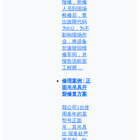
报修，抢修
人员到现场
检修后，查
出故障代码
为032，为不
影响现场作
业，将设备
怠速驶回维
修车间，并
报告流机室
工程师 …
修理案例 | 正
面吊吊具开
裂修复方案
我公司1台使
用多年的某
型号正面
吊，其吊具
出 现多处严