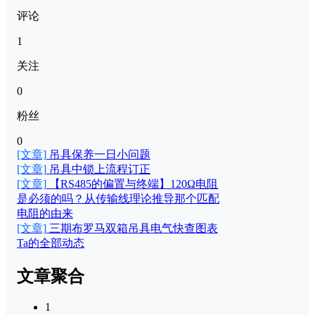
评论
1
关注
0
粉丝
0
[文章]
吊具保养一日小问题
[文章]
吊具中锁上流程订正
[文章]
【RS485的偏置与终端】120Ω电阻
是必须的吗？从传输线理论推导那个匹配
电阻的由来
[文章]
三期布罗马双箱吊具电气快查图表
Ta的全部动态
文章聚合
1