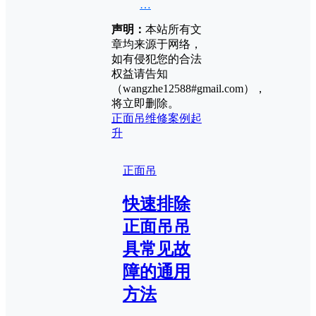
…
声明：
本站所有文
章均来源于网络，
如有侵犯您的合法
权益请告知
（wangzhe12588#gmail.com），
将立即删除。
正面吊
维修案例
起
升
正面吊
快速排除
正面吊吊
具常见故
障的通用
方法