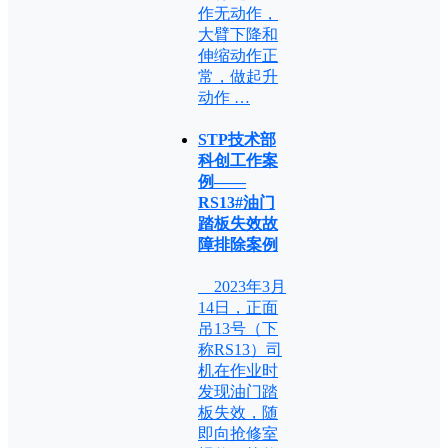
作无动作，
大臂下降和
伸缩动作正
常，做起升
动作 …
STP技术部
科创工作案
例——
RS13#油门
踏板失效故
障排除案例
2023年3月
14日，正面
吊13号（下
称RS13）司
机在作业时
发现油门踏
板失效，随
即向抢修室