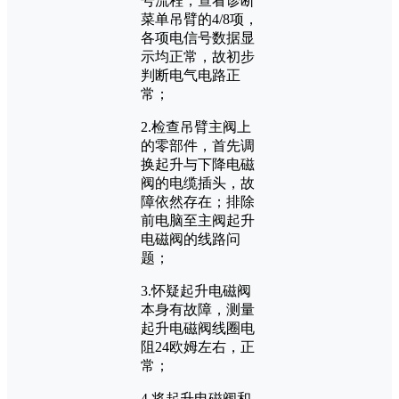
号流程，查看诊断
菜单吊臂的4/8项，
各项电信号数据显
示均正常，故初步
判断电气电路正
常；
2.检查吊臂主阀上
的零部件，首先调
换起升与下降电磁
阀的电缆插头，故
障依然存在；排除
前电脑至主阀起升
电磁阀的线路问
题；
3.怀疑起升电磁阀
本身有故障，测量
起升电磁阀线圈电
阻24欧姆左右，正
常；
4.将起升电磁阀和