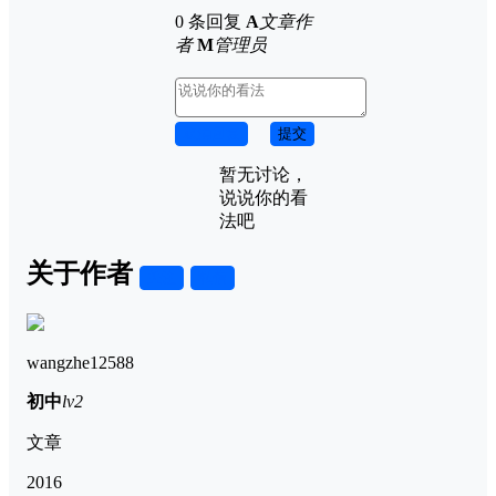
0 条回复
A
文章作
者
M
管理员
取消回复
提交
暂无讨论，
说说你的看
法吧
关于作者
关注
私信
wangzhe12588
初中
lv2
文章
2016