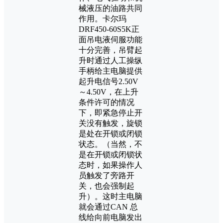
械液压的油路共同
作用。卡尔玛
DRF450-60S5K正
面吊电液伺服功能
十分完善，吊臂起
升时通过人工操纵
手柄给主电脑提供
起升电信号2.50V
～4.50V，在上升
条件许可的情况
下，即紧急停止开
关没有触发，旋锁
是处在开锁或闭锁
状态。（当然，不
是在开锁或闭锁状
态时，如果操作人
员触发了旁路开
关，也会强制起
升）。这时主电脑
就会通过CAN 总
线给向前电脑发出