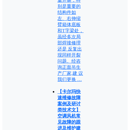
重开裂，特
别是重要的
结构件如
左、右伸缩
臂箱体底板
和T字梁处，
虽经多次局
部焊接修理
还是 反复出
现同样开裂
问题。经咨
询正面吊生
产厂家,建 议
我们更换 …
【卡尔玛快
速维修故障
案例及研讨
类技术文】
空调风机常
见故障的跟
进及维护建