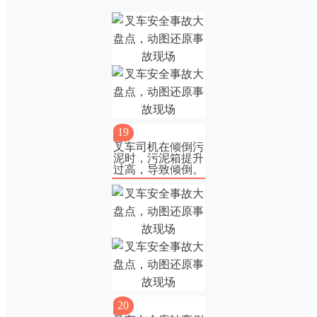
19
叉车司机在倾倒污
泥时，污泥箱提升
过高，导致倾倒。
20