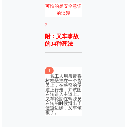
可怕的是安全意识
的淡漠
?
附：叉车事故
的34种死法
1
一名工人用吊带将
树桩悬挂在一个货
叉上，在狭窄的便
道上行走，并试图
右转进入主道上。
叉车轮胎在驾驶员
右转的时候滑出了
便道边缘，叉车倾
覆了。