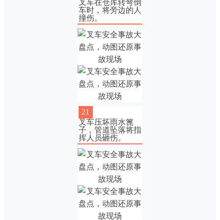
叉车在仓库转弯倒
车时，将旁边的人
撞伤。
21
叉车压坏雨水篦
子，管道坠落将指
挥人员砸伤。