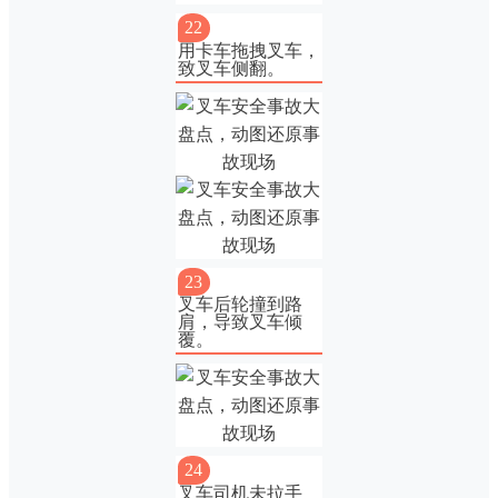
22
用卡车拖拽叉车，
致叉车侧翻。
23
叉车后轮撞到路
肩，导致叉车倾
覆。
24
叉车司机未拉手