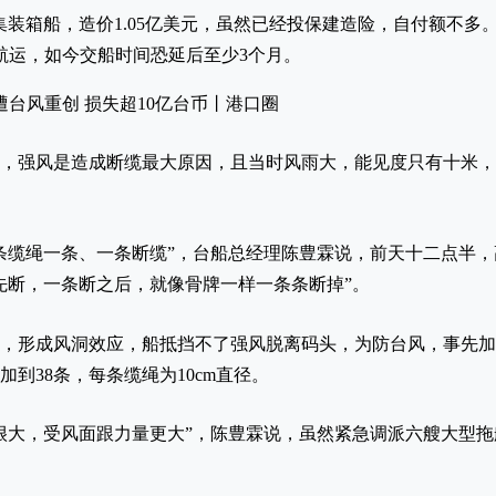
集装箱船，造价1.05亿美元，虽然已经投保建造险，自付额不多。
N航运，如今交船时间恐延后至少3个月。
，强风是造成断缆最大原因，且当时风雨大，能见度只有十米，
8条缆绳一条、一条断缆”，台船总经理陈豊霖说，前天十二点半
先断，一条断之后，就像骨牌一样一条条断掉”。
，形成风洞效应，船抵挡不了强风脱离码头，为防台风，事先加
到38条，每条缆绳为10cm直径。
很大，受风面跟力量更大”，陈豊霖说，虽然紧急调派六艘大型