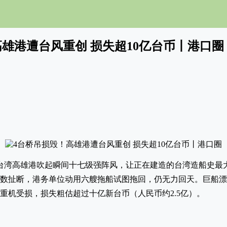
高雄港遭台风重创 损失超10亿台币丨港口圈
在台湾高雄港吹起瞬间十七级强阵风，让正在建造的台湾造船史最大
全数扯断，港务单位动用六艘拖船试图拖回，仍无力回天。巨船
重机受损，损失粗估超过十亿新台币（人民币约2.5亿）。