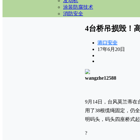
发动机
涂装防腐技术
消防安全
4台桥吊损毁！
港口安全
17年6月20日
wangzhe12588
9月14日，台风莫兰蒂
用了38根缆绳固定，仍
明码头，码头四座桥式起
?