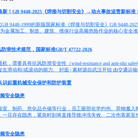
标焕新！GB 9448-2025《焊接与切割安全》→动火事故追责新标准
 9448-1999的新版国家标准《焊接与切割安全》GB 9448-202
作为金属加工、制造、建筑、维保行业高频危险作业的核心安全
防滑技术规范，国家标准GB/T 47722-2026
要具有抗风防滑安全性（wind⁃resistance and anti⁃slip s
生滑动和/或滚动的能力。 封面 | 素材源自武汉开锐 由交通运
认识起重机械安全保护和防护装置
高频安全隐患
验室、制药、危化品仓储等行业，员工眼部化学灼伤、异物溅入
，一旦存在隐患，紧急时刻将直接导致冲洗失效、二次伤害甚至
高频安全隐患