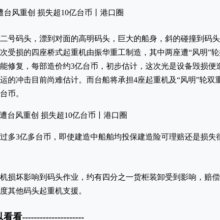
二号码头，漂到对面的高明码头，巨大的船身，斜的碰撞到码头
次受损的四座桥式起重机由振华重工制造，其中两座遭“风明”
能修复，每部造价约3亿台币，初步估计，这次光是设备毁损便造
运的冲击目前尚难估计。而台船将承担4座起重机及“风明”轮双
元台币。
过多3亿多台币，即使建造中船舶均投保建造险可理赔还是损失
机损坏影响到码头作业，约有四分之一货柜装卸受到影响，赔偿
度其他码头起重机支援。
以看看---------------------