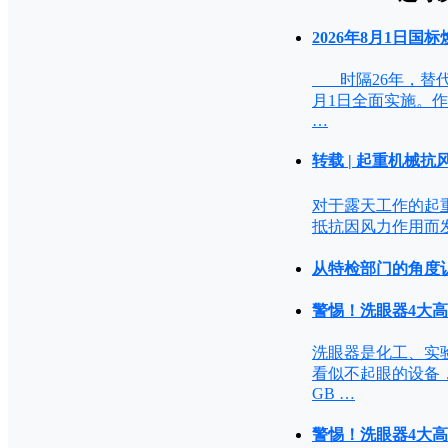
2026年8月1日国
时隔26年，替代GB
月1日全面实施。
…
转载 | 起重机械抗风
对于露天工作的起重机，需
抵抗因风力作用而发
从特检部门的角度
警惕！洗眼器4大
洗眼器是化工、实
看似不起眼的设备
GB …
警惕！洗眼器4大