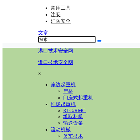
常用工具
注安
消防安全
文章
港口技术安全网
港口技术安全网
×
岸边起重机
岸桥
门座式起重机
堆场起重机
RTG/RMG
堆取料机
输送设备
流动机械
叉车技术