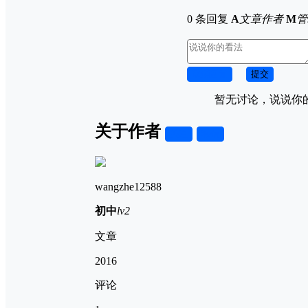
0 条回复
A
文章作者
M
管
取消回复
提交
暂无讨论，说说你
关于作者
关注
私信
wangzhe12588
初中
lv2
文章
2016
评论