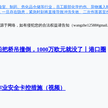
验室、制药、危化品仓储等行业，员工眼部化学灼伤、异物溅入
，一旦存在隐患，紧急时刻将直接导致冲洗失效、二次伤害甚至
于网络，如有侵犯您的合法权益请告知（wangzhe12588#gmai
把桥吊撞倒，1000万欧元就没了丨港口圈
作业安全卡控措施（视频）