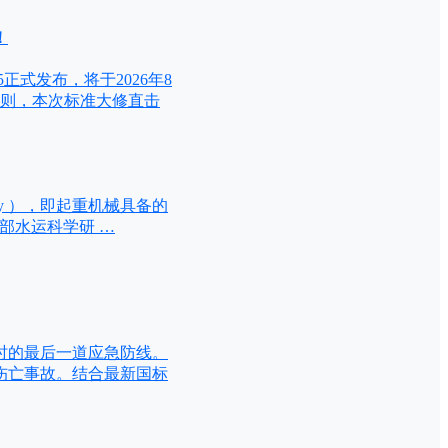
！
5正式发布，将于2026年8
准则，本次标准大修直击
afety ），即起重机械具备的
输部水运科学研 …
时的最后一道应急防线。
伤亡事故。结合最新国标