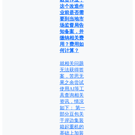
这个改造作
业前是否需
要到当地市
场监督局告
知备案，并
缴纳相关费
用？费用如
何计算？
就相关问题
无法获得答
案，苦思无
果之余尝试
使用AI等工
具查询相关
资讯，情况
如下： 第一
部分豆包关
于岸边集装
箱起重机的
基础上加装