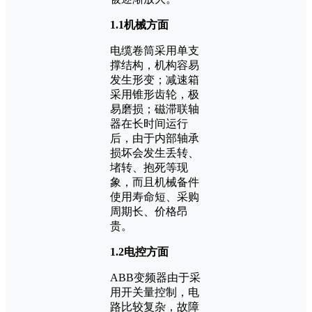
1.1机械方面
电缆卷筒采用单支
撑结构，机构容易
发生形变；减速箱
采用锥形齿轮，极
易磨损；磁滞联轴
器在长时间运行
后，由于内部轴承
损坏会发生丢转、
堵转、抱死等现
象，而且机械备件
使用寿命短、采购
周期长、价格昂
贵。
1.2电控方面
ABB变频器由于采
用开关量控制，电
路比较复杂，故障