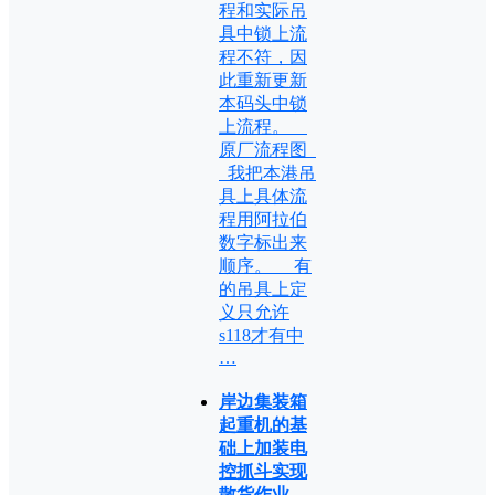
程和实际吊
具中锁上流
程不符，因
此重新更新
本码头中锁
上流程。
原厂流程图
我把本港吊
具上具体流
程用阿拉伯
数字标出来
顺序。 有
的吊具上定
义只允许
s118才有中
…
岸边集装箱
起重机的基
础上加装电
控抓斗实现
散货作业，