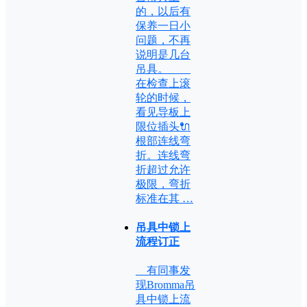
的，以后有
保养一日小
问题，不再
说明是几台
吊具。
在检查上滚
轮的时候，
看见导板上
限位插头🔌
根部连线弯
折。连线弯
折超过允许
极限，弯折
标准在其 …
吊具中锁上
流程订正
有同事发
现Bromma吊
具中锁上流