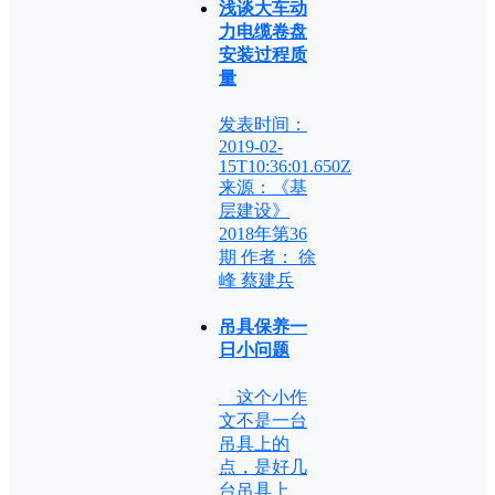
浅谈大车动
力电缆卷盘
安装过程质
量
发表时间：
2019-02-
15T10:36:01.650Z
来源：《基
层建设》
2018年第36
期 作者： 徐
峰 蔡建兵
吊具保养一
日小问题
这个小作
文不是一台
吊具上的
点，是好几
台吊具上