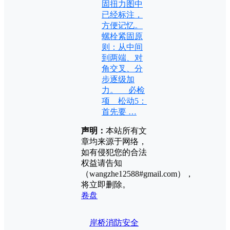
固扭力图中
已经标注，
方便记忆。
螺栓紧固原
则：从中间
到两端、对
角交叉、分
步逐级加
力。 必检
项 松动5：
首先要 …
声明：
本站所有文
章均来源于网络，
如有侵犯您的合法
权益请告知
（wangzhe12588#gmail.com），
将立即删除。
卷盘
岸桥
消防安全