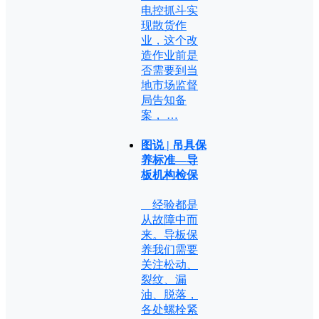
电控抓斗实
现散货作
业，这个改
造作业前是
否需要到当
地市场监督
局告知备
案， …
图说 | 吊具保
养标准—导
板机构检保
经验都是
从故障中而
来。导板保
养我们需要
关注松动、
裂纹、漏
油、脱落，
各处螺栓紧