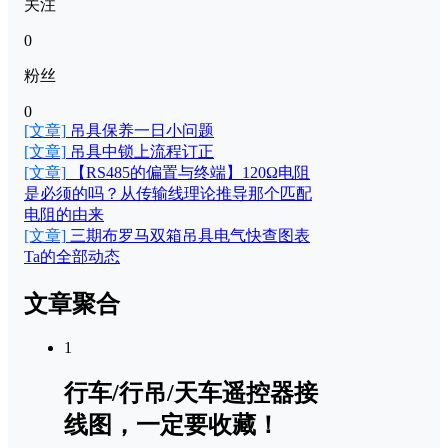
关注
0
粉丝
0
[文章]
吊具保养一日小问题
[文章]
吊具中锁上流程订正
[文章]
【RS485的偏置与终端】120Ω电阻
是必须的吗？从传输线理论推导那个匹配
电阻的由来
[文章]
三期布罗马双箱吊具电气快查图表
Ta的全部动态
文章聚合
1
行车/行吊/天车遥控器接
线图，一定要收藏！