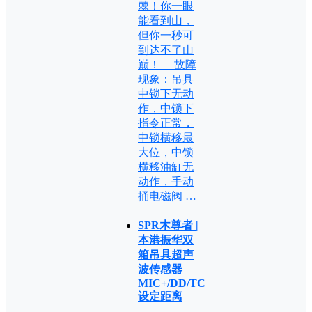
棘！你一眼
能看到山，
但你一秒可
到达不了山
巅！ 故障
现象：吊具
中锁下无动
作，中锁下
指令正常，
中锁横移最
大位，中锁
横移油缸无
动作，手动
捅电磁阀 …
SPR木尊者 |
本港振华双
箱吊具超声
波传感器
MIC+/DD/TC
设定距离