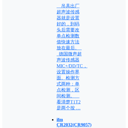
吊具出厂
超声波传感
器就是设置
好的，到码
头后需要改
单点检测数
值快速方法
放在最后。
德国微声超
声波传感器
MIC+/DD/TC，
设置操作界
面。检测方
式两种：单
点检测，区
间检测。
看清楚T1T2
是两个按 …
ifm
CR2032(CR9057)