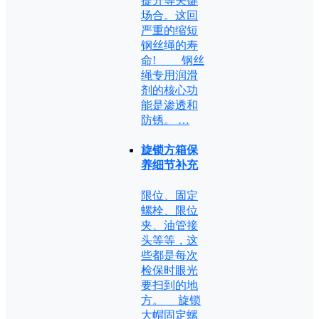
提升等关键
场合。这回
严重的缩短
钢丝绳的寿
命! 钢丝
绳专用润滑
剂的核心功
能是渗透和
防锈。 …
旋锁方箱保
养细节补充
限位、固定
螺栓、限位
夹、油管接
头等等，这
些都是每次
检保时眼光
要扫到的地
方。 旋锁
大帽固定螺