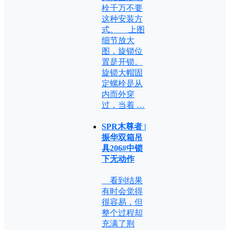
栓千万不要
这种安装方
式。 上图
细节放大
图，旋锁位
置是开锁。
旋锁大帽固
定螺栓是从
内而外穿
过，当着 …
SPR木尊者 |
振华双箱吊
具206#中锁
下无动作
看到结果
有时会觉得
很容易，但
整个过程却
充满了荆