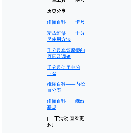
历史分享
维懂百科——卡尺
精益维修——千分
尺使用方法
千分尺套筒摩擦的
原因及调修
千分尺使用中的
1234
维懂百科——内径
百分表
维懂百科——螺纹
塞规
[ 上下滑动 查看更
多]