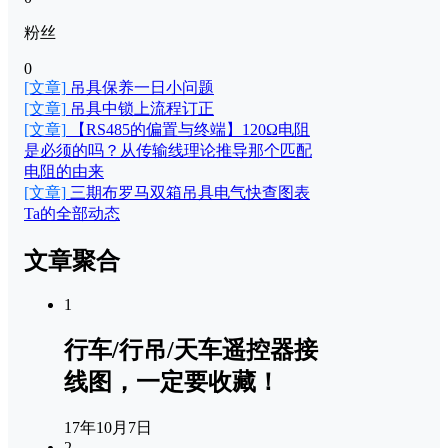
粉丝
0
[文章]
吊具保养一日小问题
[文章]
吊具中锁上流程订正
[文章]
【RS485的偏置与终端】120Ω电阻
是必须的吗？从传输线理论推导那个匹配
电阻的由来
[文章]
三期布罗马双箱吊具电气快查图表
Ta的全部动态
文章聚合
1
行车/行吊/天车遥控器接
线图，一定要收藏！
17年10月7日
2