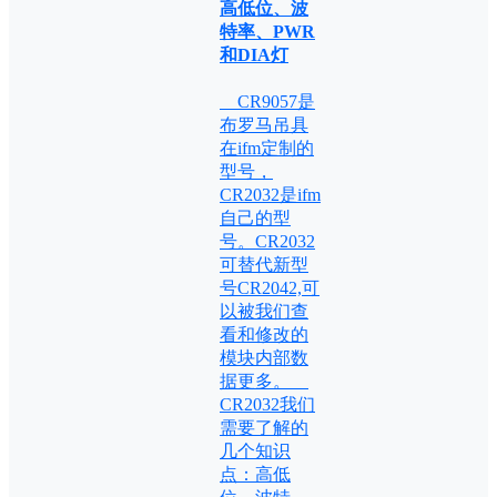
高低位、波
特率、PWR
和DIA灯
CR9057是
布罗马吊具
在ifm定制的
型号，
CR2032是ifm
自己的型
号。CR2032
可替代新型
号CR2042,可
以被我们查
看和修改的
模块内部数
据更多。
CR2032我们
需要了解的
几个知识
点：高低