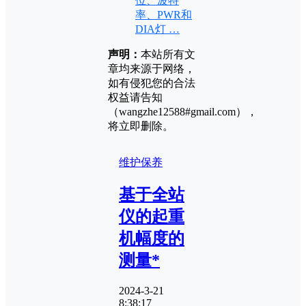
位、波特
率、PWR和
DIA灯 …
声明：
本站所有文
章均来源于网络，
如有侵犯您的合法
权益请告知
（wangzhe12588#gmail.com），
将立即删除。
维护保养
基于全站
仪的起重
机幅度的
测量*
2024-3-21
8:38:17