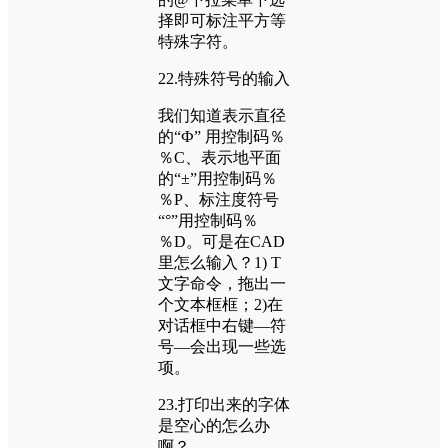
择即可标注平方等
特殊字符。
22.特殊符号的输入
我们知道表示直径
的“Ф” 用控制码％
％C、表示地平面
的“±”用控制码％
％P、标注度符号
“°”用控制码％
％D。可是在CAD
里怎么输入？1) T
文字命令，拖出一
个文本框框；2)在
对话框中右键—符
号—会出现一些选
项。
23.打印出来的字体
是空心的怎么办
啊？