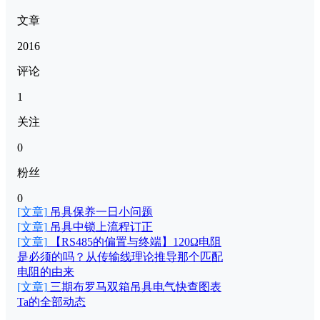
文章
2016
评论
1
关注
0
粉丝
0
[文章]
吊具保养一日小问题
[文章]
吊具中锁上流程订正
[文章]
【RS485的偏置与终端】120Ω电阻
是必须的吗？从传输线理论推导那个匹配
电阻的由来
[文章]
三期布罗马双箱吊具电气快查图表
Ta的全部动态