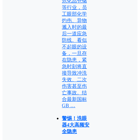
危化品仓储
等行业，员
工眼部化学
灼伤、异物
溅入时的最
后一道应急
防线。看似
不起眼的设
备，一旦存
在隐患，紧
急时刻将直
接导致冲洗
失效、二次
伤害甚至伤
亡事故。结
合最新国标
GB …
警惕！洗眼
器4大高频安
全隐患