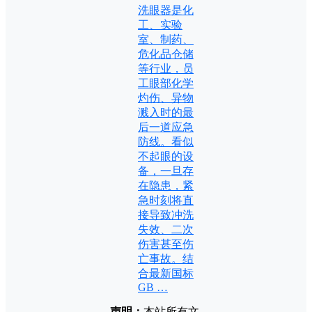
洗眼器是化
工、实验
室、制药、
危化品仓储
等行业，员
工眼部化学
灼伤、异物
溅入时的最
后一道应急
防线。看似
不起眼的设
备，一旦存
在隐患，紧
急时刻将直
接导致冲洗
失效、二次
伤害甚至伤
亡事故。结
合最新国标
GB …
声明：
本站所有文