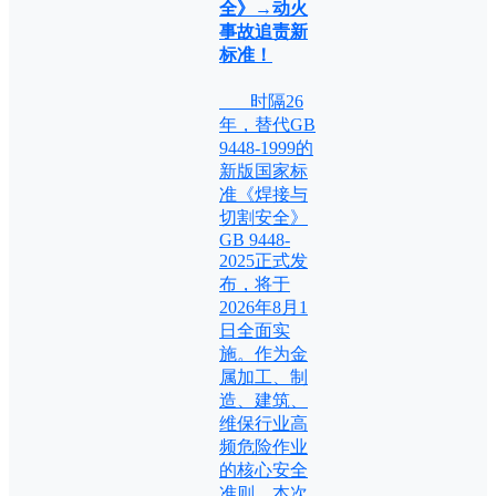
全》→动火
事故追责新
标准！
时隔26
年，替代GB
9448-1999的
新版国家标
准《焊接与
切割安全》
GB 9448-
2025正式发
布，将于
2026年8月1
日全面实
施。作为金
属加工、制
造、建筑、
维保行业高
频危险作业
的核心安全
准则，本次