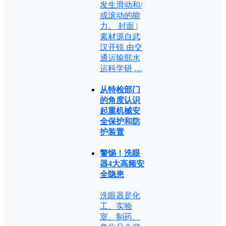
发生滑动和/
或滚动的能
力。 封面 |
素材源自武
汉开锐 由交
通运输部水
运科学研 …
从特检部门
的角度认识
起重机械安
全保护和防
护装置
警惕！洗眼
器4大高频安
全隐患
洗眼器是化
工、实验
室、制药、