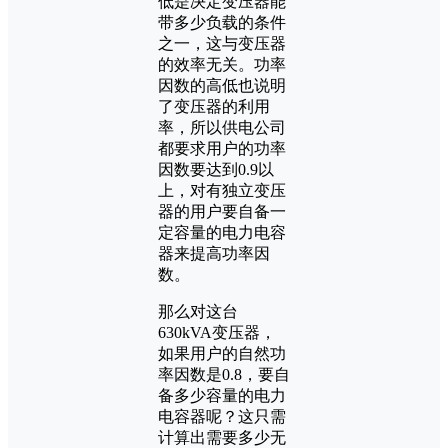
低是决定变压器能
带多少负载的条件
之一，这与变压器
的效率无关。功率
因数的高低也说明
了变压器的利用
率，所以供电公司
都要求用户的功率
因数要达到0.9以
上，对有独立变压
器的用户要自备一
定容量的电力电容
器来提高功率因
数。
那么对这台
630kVA变压器，
如果用户的自然功
率因数是0.8，要自
备多少容量的电力
电容器呢？这只需
计算出需要多少无