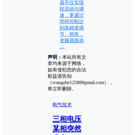
器不仅实现
软启动与调
速，更通过
闭环控制达
到高精度调
节。然而，
变频器因选
…
声明：
本站所有文
章均来源于网络，
如有侵犯您的合法
权益请告知
（wangzhe12588#gmail.com），
将立即删除。
电气技术
三相电压
某相突然