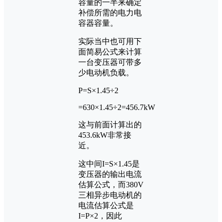
容量的一半来确定
补偿所需的电力电
容器容量。
实际当中也可用下
面简易公式来计算
一台变压器可带多
少电动机负载。
P=S×1.45÷2
=630×1.45÷2=456.7kW
这与前面计算出的
453.6kW非常接
近。
这中间I=S×1.45是
变压器的输出电流
估算公式，而380V
三相
异步电动机
的
电流估算公式是
I=P×2，因此