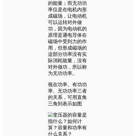
的能量；而无功功
率仅是在电机内形
成磁场，让电动机
可以运转对外做
功，因为电动机的
原理是通电导体在
磁场中受到力的作
用，但形成磁场的
这部分功率没有实
际消耗能量，没有
对外做功，所以称
为无功功率。
视在功率、有功功
率、无功功率三者
的关系，可用直角
三角到表示如图