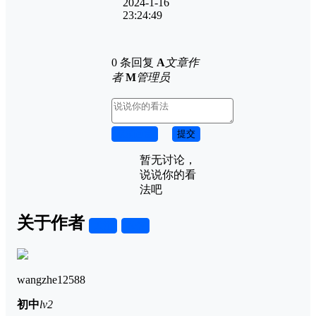
2024-1-16
23:24:49
0 条回复
A
文章作
者
M
管理员
取消回复
提交
暂无讨论，
说说你的看
法吧
关于作者
关注
私信
wangzhe12588
初中
lv2