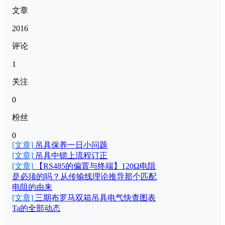
文章
2016
评论
1
关注
0
粉丝
0
[文章]
吊具保养一日小问题
[文章]
吊具中锁上流程订正
[文章]
【RS485的偏置与终端】120Ω电阻
是必须的吗？从传输线理论推导那个匹配
电阻的由来
[文章]
三期布罗马双箱吊具电气快查图表
Ta的全部动态