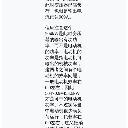
此时变压器已满负
荷，也就是输出电
流已达909A。
但应注意这个
504kW是此时变压
器的输出有功功
率，而不是电动机
的功率，电动机的
功率是指电动机可
输出的机械功率，
这两者之间有个电
动机的效率问题，
一般电动机效率在
0.9左右，因此
504×0.9=453.6kW
才是可带的电动机
功率。不过实际当
中电动机很少满负
荷运行，负载率在
0.9左右，这又抵消