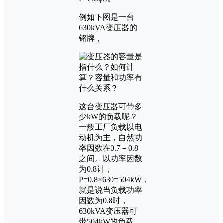
例如下图是一台
630kVA变压器的
铭牌，
这台变压器可带多
少kW的负载呢？
一般工厂负载以电
动机为主，自然功
率因数在0.7－0.8
之间。以功率因数
为0.8计，
P=0.8×630=504kW，
就是说当负载功率
因数为0.8时，
630kVA变压器可
带504kW的负载。