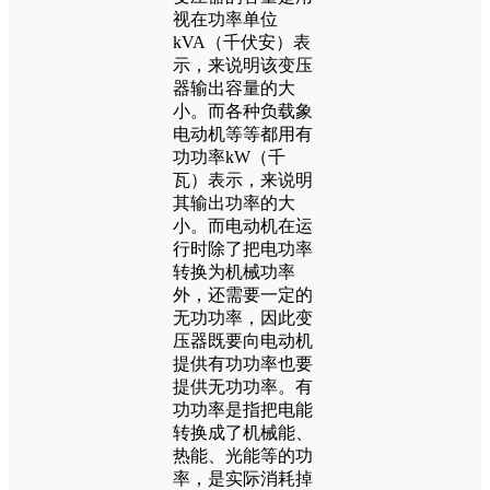
视在功率单位
kVA（千伏安）表
示，来说明该变压
器输出容量的大
小。而各种负载象
电动机等等都用有
功功率kW（千
瓦）表示，来说明
其输出功率的大
小。而电动机在运
行时除了把电功率
转换为机械功率
外，还需要一定的
无功功率，因此变
压器既要向电动机
提供有功功率也要
提供无功功率。有
功功率是指把电能
转换成了机械能、
热能、光能等的功
率，是实际消耗掉