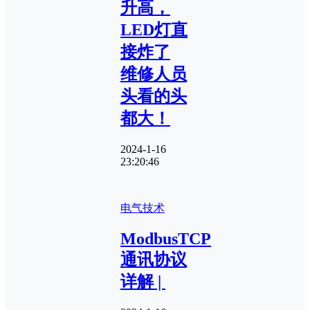
升高，
LED灯直
接炸了
维修人员
头看的头
都大！
2024-1-16
23:20:46
电气技术
ModbusTCP
通讯协议
详解 |