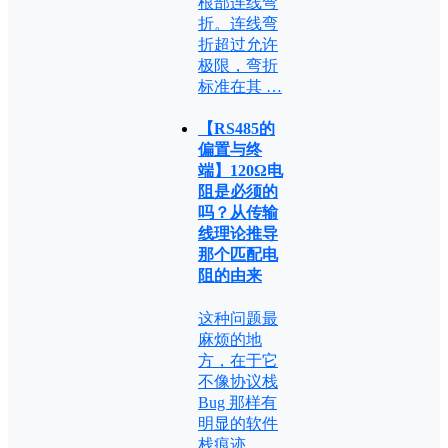
根部连线弯
折。连线弯
折超过允许
极限，弯折
标准在其 …
【RS485的
偏置与终
端】120Ω电
阻是必须的
吗？从传输
线理论推导
那个匹配电
阻的由来
这种问题最
麻烦的地
方，在于它
不像协议栈
Bug 那样有
明显的软件
栈痕迹。