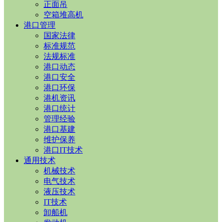
正面吊
空箱堆高机
港口管理
国家法律
标准规范
法规标准
港口动态
港口安全
港口环保
港机资讯
港口统计
管理经验
港口基建
维护保养
港口IT技术
通用技术
机械技术
电气技术
液压技术
IT技术
卸船机