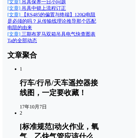
[文章]
吊具保养一日小问题
[文章]
吊具中锁上流程订正
[文章]
【RS485的偏置与终端】120Ω电阻
是必须的吗？从传输线理论推导那个匹配
电阻的由来
[文章]
三期布罗马双箱吊具电气快查图表
Ta的全部动态
文章聚合
1
行车/行吊/天车遥控器接
线图，一定要收藏！
17年10月7日
2
[标准规范]动火作业，氧
气、乙炔气管应该什么