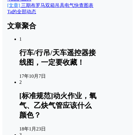
[文章]
三期布罗马双箱吊具电气快查图表
Ta的全部动态
文章聚合
1
行车/行吊/天车遥控器接
线图，一定要收藏！
17年10月7日
2
[标准规范]动火作业，氧
气、乙炔气管应该什么
颜色？
18年1月23日
3