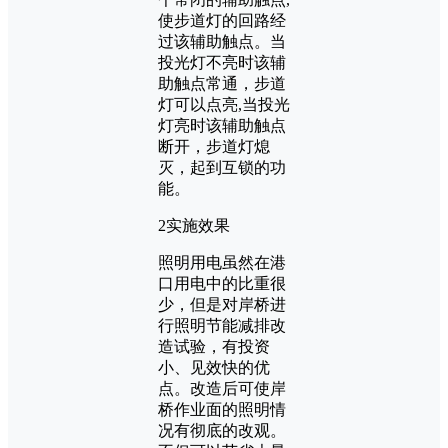
使步道灯的回路经
过该辅助触点。当
投光灯不亮时该辅
助触点常通，步道
灯可以点亮,当投光
灯亮时该辅助触点
断开，步道灯熄
灭，起到互锁的功
能。
2实施效果
照明用电虽然在港
口用电中的比重很
少，但是对岸桥进
行照明节能减排改
造试验，有投资
小、见效快的优
点。改造后可使岸
桥作业面的照明情
况有彻底的改观。