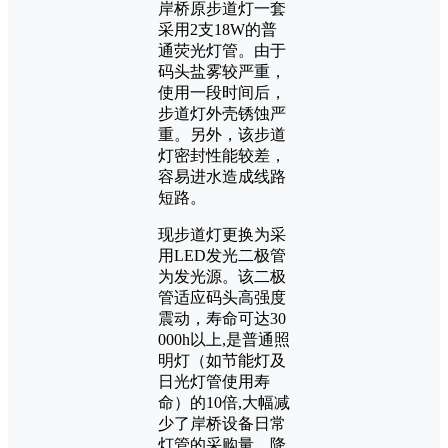
岸桥原步道灯一套
采用2支18W的普
通荧光灯管。由于
码头盐雾较严重，
使用一段时间后，
步道灯外壳锈蚀严
重。另外，该步道
灯密封性能较差，
容易进水造成线路
短路。
现步道灯更换为采
用LED发光二极管
为发光源。该二极
管适应码头高强度
震动，寿命可达30
000h以上,是普通照
明灯（如节能灯及
日光灯管使用寿
命）的10倍,大幅减
少了岸桥设备日常
灯管的采购量，降