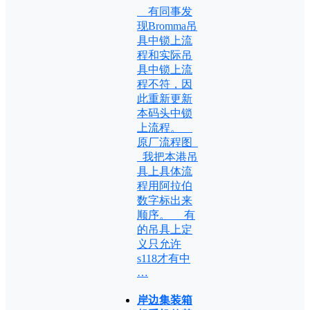
有同事发
现Bromma吊
具中锁上流
程和实际吊
具中锁上流
程不符，因
此重新更新
本码头中锁
上流程。
原厂流程图
我把本港吊
具上具体流
程用阿拉伯
数字标出来
顺序。 有
的吊具上定
义只允许
s118才有中
…
岸边集装箱