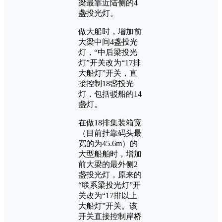
梁最靠近陆侧的4
盏投光灯。
做大船时，增加前
大梁中间4盏投光
灯，“中后梁投光
灯”开关改为“17排
大船灯”开关，直
接控制18盏投光
灯，包括驳船的14
盏灯。
在做18排集装箱宽
（目前挂靠码头最
宽的为45.6m）的
大型船舶时，增加
前大梁的最外侧2
盏投光灯，原来的
“联系梁投光灯”开
关改为“17排以上
大船灯”开关。该
开关直接控制岸桥