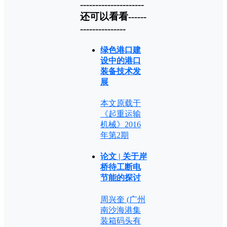
---------------------
还可以看看------
---------------
绿色港口建
设中的港口
装备技术发
展
本文原载于
《起重运输
机械》2016
年第2期
论文 | 关于岸
桥待工断电
节能的探讨
周兴奎 (广州
南沙海港集
装箱码头有