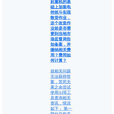
起重机的基
础上加装电
控抓斗实现
散货作业，
这个改造作
业前是否需
要到当地市
场监督局告
知备案，并
缴纳相关费
用？费用如
何计算？
就相关问题
无法获得答
案，苦思无
果之余尝试
使用AI等工
具查询相关
资讯，情况
如下： 第一
部分豆包关