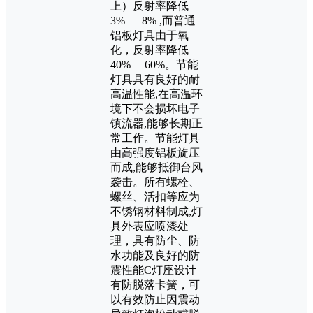
上）反射率降低
3% — 8% ,而普通
铝板灯具由于氧
化，反射率降低
40% —60%。节能
灯具具有良好的耐
高温性能,在高温环
境下不会损坏电子
镇流器,能够长期正
常工作。节能灯具
由高强度铝板旋压
而成,能够抵御台风
袭击。所有螺栓、
螺丝、活扣等应为
不锈钢材料制成,灯
具外表应喷漆处
理，具有防尘、防
水功能及良好的防
震性能C灯座设计
有防脱落卡簧，可
以有效防止因震动