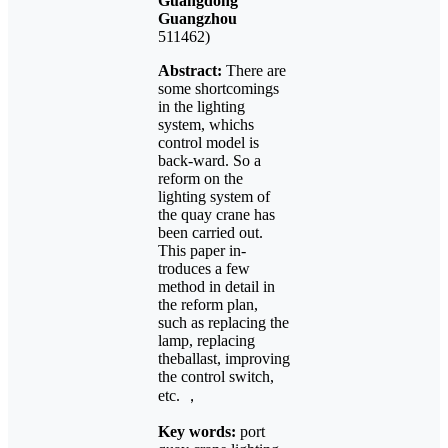
Guangdong
Guangzhou
511462)
Abstract:
There are
some shortcomings
in the lighting
system, whichs
control model is
back-ward. So a
reform on the
lighting system of
the quay crane has
been carried out.
This paper in-
troduces a few
method in detail in
the reform plan,
such as replacing the
lamp, replacing
theballast, improving
the control switch,
etc. ，
Key words:
port