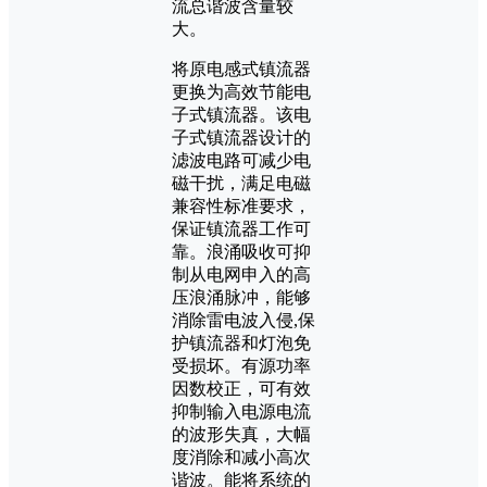
流总谐波含量较
大。
将原电感式镇流器
更换为高效节能电
子式镇流器。该电
子式镇流器设计的
滤波电路可减少电
磁干扰，满足电磁
兼容性标准要求，
保证镇流器工作可
靠。浪涌吸收可抑
制从电网申入的高
压浪涌脉冲，能够
消除雷电波入侵,保
护镇流器和灯泡免
受损坏。有源功率
因数校正，可有效
抑制输入电源电流
的波形失真，大幅
度消除和减小高次
谐波。能将系统的