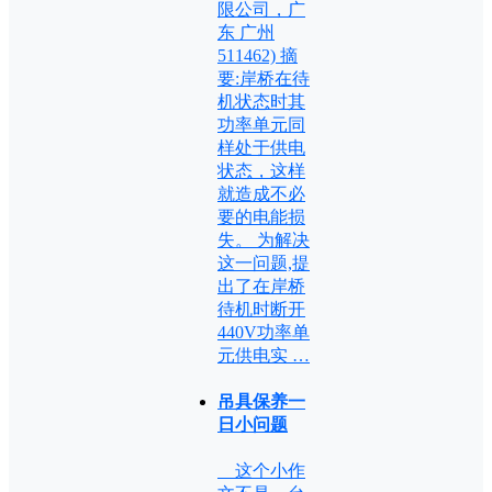
限公司，广
东 广州
511462) 摘
要:岸桥在待
机状态时其
功率单元同
样处于供电
状态，这样
就造成不必
要的电能损
失。 为解决
这一问题,提
出了在岸桥
待机时断开
440V功率单
元供电实 …
吊具保养一
日小问题
这个小作