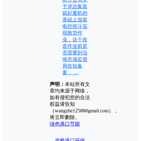
于岸边集装
箱起重机的
基础上加装
电控抓斗实
现散货作
业，这个改
造作业前是
否需要到当
地市场监督
局告知备
案， …
声明：
本站所有文
章均来源于网络，
如有侵犯您的合法
权益请告知
（wangzhe12588#gmail.com），
将立即删除。
绿色港口
节能
岸桥
港口环保