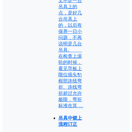
文不是一台
吊具上的
点，是好几
台吊具上
的，以后有
保养一日小
问题，不再
说明是几台
吊具。
在检查上滚
轮的时候，
看见导板上
限位插头🔌
根部连线弯
折。连线弯
折超过允许
极限，弯折
标准在其 …
吊具中锁上
流程订正