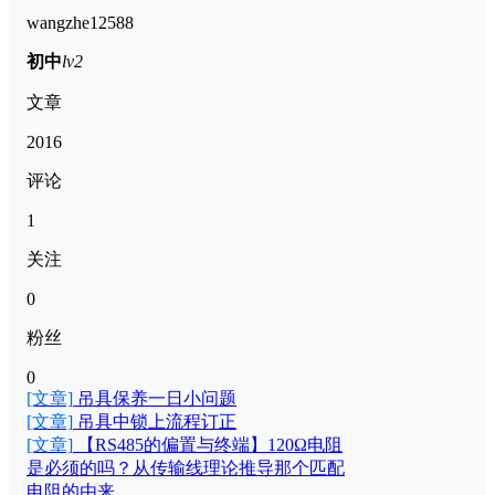
wangzhe12588
初中
lv2
文章
2016
评论
1
关注
0
粉丝
0
[文章]
吊具保养一日小问题
[文章]
吊具中锁上流程订正
[文章]
【RS485的偏置与终端】120Ω电阻
是必须的吗？从传输线理论推导那个匹配
电阻的由来