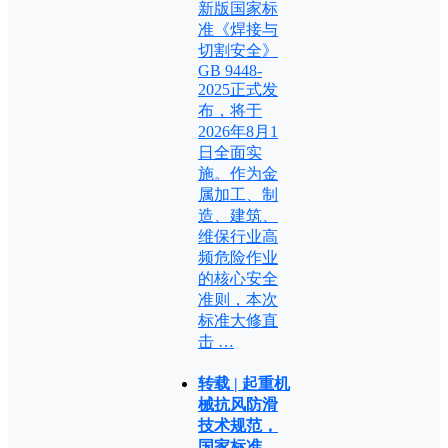
新版国家标
准《焊接与
切割安全》
GB 9448-
2025正式发
布，将于
2026年8月1
日全面实
施。作为金
属加工、制
造、建筑、
维保行业高
频危险作业
的核心安全
准则，本次
标准大修直
击 …
转载 | 起重机
械抗风防滑
技术规范，
国家标准