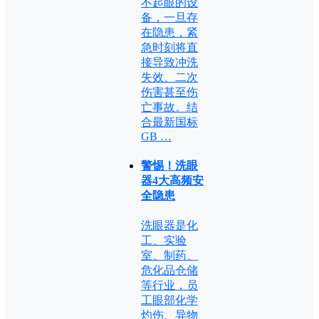
不起眼的设
备，一旦存
在隐患，紧
急时刻将直
接导致冲洗
失效、二次
伤害甚至伤
亡事故。结
合最新国标
GB …
警惕！洗眼
器4大高频安
全隐患
洗眼器是化
工、实验
室、制药、
危化品仓储
等行业，员
工眼部化学
灼伤、异物