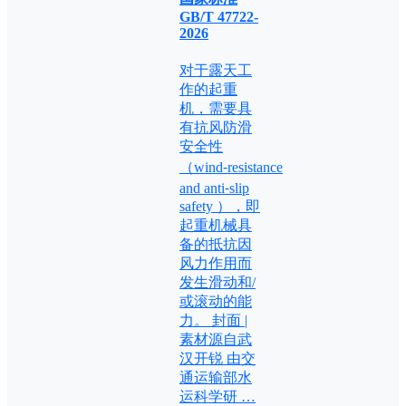
GB/T 47722-
2026
对于露天工
作的起重
机，需要具
有抗风防滑
安全性
（wind⁃resistance
and anti⁃slip
safety ），即
起重机械具
备的抵抗因
风力作用而
发生滑动和/
或滚动的能
力。 封面 |
素材源自武
汉开锐 由交
通运输部水
运科学研 …