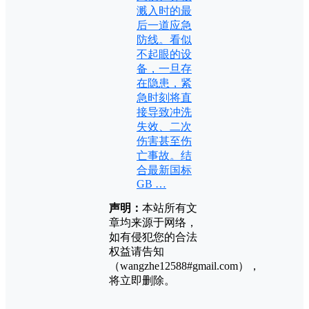
溅入时的最
后一道应急
防线。看似
不起眼的设
备，一旦存
在隐患，紧
急时刻将直
接导致冲洗
失效、二次
伤害甚至伤
亡事故。结
合最新国标
GB …
声明：
本站所有文
章均来源于网络，
如有侵犯您的合法
权益请告知
（wangzhe12588#gmail.com），
将立即删除。