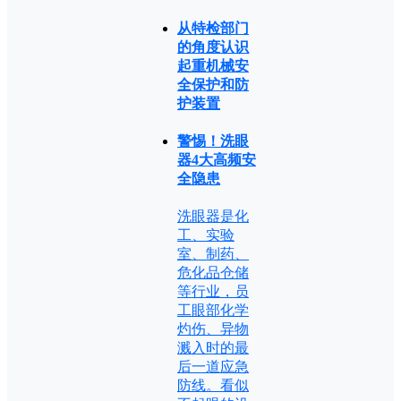
从特检部门
的角度认识
起重机械安
全保护和防
护装置
警惕！洗眼
器4大高频安
全隐患
洗眼器是化
工、实验
室、制药、
危化品仓储
等行业，员
工眼部化学
灼伤、异物
溅入时的最
后一道应急
防线。看似