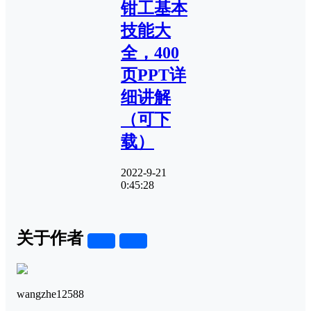
钳工基本
技能大
全，400
页PPT详
细讲解
（可下
载）
2022-9-21
0:45:28
关于作者
关注
私信
wangzhe12588