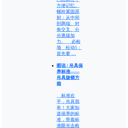
方便记忆。
螺栓紧固原
则：从中间
到两端、对
角交叉、分
步逐级加
力。 必检
项 松动5：
首先要 …
图说 | 吊具保
养标准——
吊具旋锁方
箱
标准在
手，吊具我
有！大家知
道保养的标
准，带着标
准眼光去检