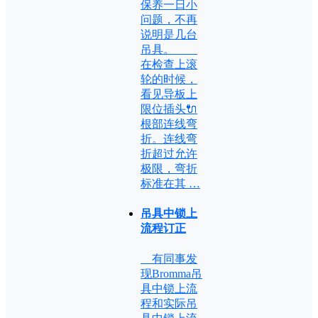
保养一日小
问题，不再
说明是几台
吊具。
在检查上滚
轮的时候，
看见导板上
限位插头🔌
根部连线弯
折。连线弯
折超过允许
极限，弯折
标准在其 …
吊具中锁上
流程订正
有同事发
现Bromma吊
具中锁上流
程和实际吊