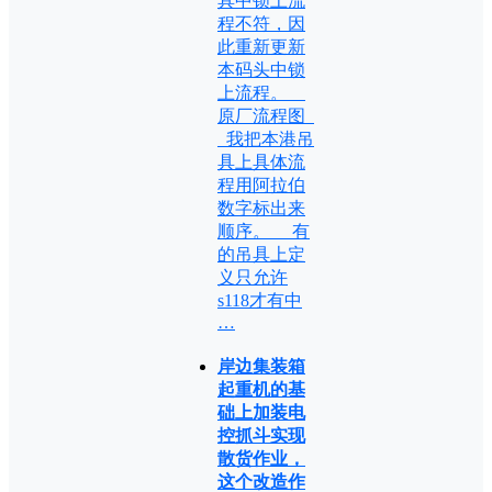
具中锁上流
程不符，因
此重新更新
本码头中锁
上流程。
原厂流程图
我把本港吊
具上具体流
程用阿拉伯
数字标出来
顺序。 有
的吊具上定
义只允许
s118才有中
…
岸边集装箱
起重机的基
础上加装电
控抓斗实现
散货作业，
这个改造作