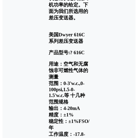
机功率的给定。下
面为我们所选用的
差压变送器。
美国Dwyer 616C
系列差压变送器
产品型号:? 616C
用途：空气和无腐
蚀非可燃性气体的
测量
范围：0-3'w.c.,0-
100psi,1.5-0-
1.5'w.c.等 十几种
范围规格
输出：4-20mA
精度：±1%
稳定性：±1%FSO/
年
工作温度：-17.8-