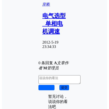
岸桥
电气选型
_单相电
机调速
2012-5-19
23:34:33
0 条回复
A
文章作
者
M
管理员
取消回复
提交
暂无讨论，
说说你的看
法吧