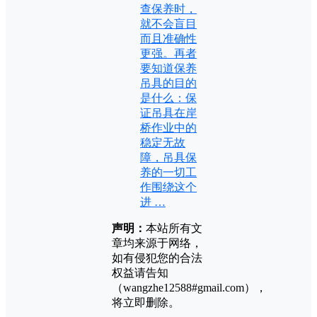
查保养时，
就不会盲目
而且准确性
更强。再者
要知道保养
吊具的目的
是什么：保
证吊具在岸
桥作业中的
稳定无故
障，吊具保
养的一切工
作围绕这个
进 …
声明：
本站所有文
章均来源于网络，
如有侵犯您的合法
权益请告知
（wangzhe12588#gmail.com），
将立即删除。