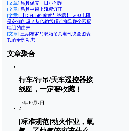
[文章]
吊具保养一日小问题
[文章]
吊具中锁上流程订正
[文章]
【RS485的偏置与终端】120Ω电阻
是必须的吗？从传输线理论推导那个匹配
电阻的由来
[文章]
三期布罗马双箱吊具电气快查图表
Ta的全部动态
文章聚合
1
行车/行吊/天车遥控器接
线图，一定要收藏！
17年10月7日
2
[标准规范]动火作业，氧