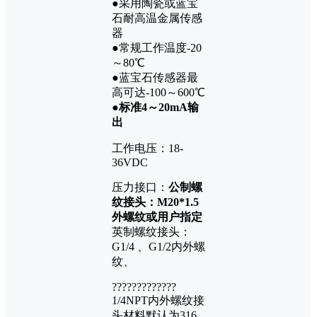
●采用陶瓷或蓝宝
石耐高温金属传感
器
●常规工作温度-20
～80℃
●蓝宝石传感器最
高可达-100～600℃
●
标准
4～20mA输
出
工作电压：18-
36VDC
压力接口：
公制螺
纹接头：
M20*1.5
外螺纹或用户指定
英制螺纹接头：
G1/4 、G1/2内外螺
纹、
?????????????
1/4NPT内外螺纹接
头材料默认为316