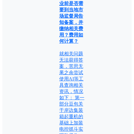
业前是否需
要到当地市
场监督局告
知备案，并
缴纳相关费
用？费用如
何计算？
就相关问题
无法获得答
案，苦思无
果之余尝试
使用AI等工
具查询相关
资讯，情况
如下： 第一
部分豆包关
于岸边集装
箱起重机的
基础上加装
电控抓斗实