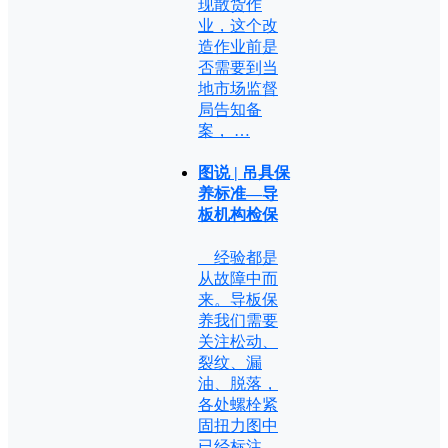
现散货作
业，这个改
造作业前是
否需要到当
地市场监督
局告知备
案， …
图说 | 吊具保
养标准—导
板机构检保
经验都是
从故障中而
来。导板保
养我们需要
关注松动、
裂纹、漏
油、脱落，
各处螺栓紧
固扭力图中
已经标注，