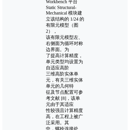
Workbench 平台
Static Structural-
Mechanical 模块建
立该结构的 1/24 的
有限元模型（图
2），
该有限元模型左、
右侧面为循环对称
边界面。为
了提高计算精度，
单元类型均设置为
自适应高阶
三维高阶实体单
元，有关三维实体
单元的几何特
征及节点配置可参
考文献 [8]，该单
元由于其适应
性较强且计算精度
高，在工程上被广
泛采用。其
中，螺栓连接处