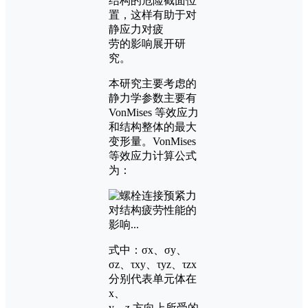
结构的危险截面位
置，这样有助于对
静应力对疲
劳的影响展开研
究。
本研究主要考虑的
静力学参数主要有
VonMises 等效应力
和结构整体的最大
变形量。VonMises
等效应力计算公式
为：
式中：σx、σy、
σz、τxy、τyz、τzx
分别代表单元体在
x、
y、z 方向上所受的