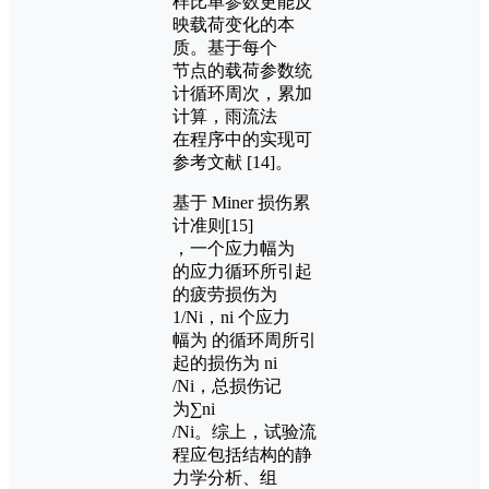
样比单参数更能反
映载荷变化的本
质。基于每个
节点的载荷参数统
计循环周次，累加
计算，雨流法
在程序中的实现可
参考文献 [14]。
基于 Miner 损伤累
计准则[15]
，一个应力幅为
的应力循环所引起
的疲劳损伤为
1/Ni，ni 个应力
幅为 的循环周所引
起的损伤为 ni
/Ni，总损伤记
为∑ni
/Ni。综上，试验流
程应包括结构的静
力学分析、组