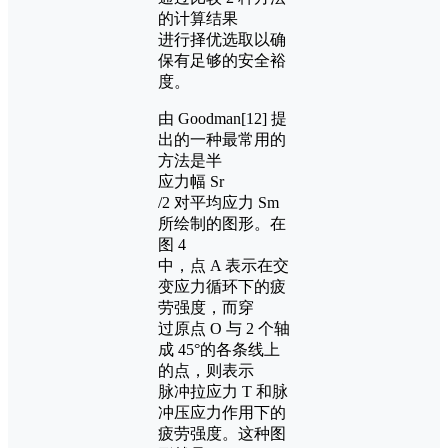
的计算结果
进行择优选取以确
保有足够的安全裕
度。
由 Goodman[12] 提
出的一种最常用的
方法是半
应力幅 Sr
/2 对平均应力 Sm
所绘制的图形。在
图 4
中，点 A 表示在交
变应力循环下的疲
劳强度，而穿
过原点 O 与 2 个轴
成 45°的各条线上
的点，则表示
脉冲拉应力 T 和脉
冲压应力作用下的
疲劳强度。这种图