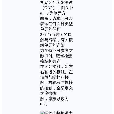
初始装配间隙渗透
（GAP），图 3 中
α、β 为单元方
向角，该单元可以
表示任何 2 种类型
单元的任何
2 个节点时间的接
触与滑移，有关接
触单元的详细
力学特征可参考文
献 [10]。该螺栓连
接结构共存
在 3 处接触，即左
右轴段的接触、左
轴段与螺栓的接
触、右轴段与螺栓
的接触，全部定义
为摩擦接
触，摩擦系数为
0.2。