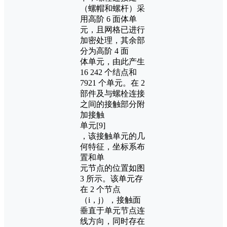
（螺帽和螺杆）采
用高阶 6 面体单
元，且网格已进行
加密处理，其余部
分为高阶 4 面
体单元，由此产生
16 242 个结点和
7921 个单元。在 2
部件及与螺栓连接
之间的接触部分附
加接触
单元[9]
，该接触单元的几
何特征，坐标系布
置和单
元节点的位置如图
3 所示。该单元存
在 2 个节点
（i，j），接触面
垂直于单元节点连
线方向，同时存在