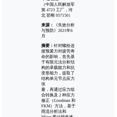
（中国人民解放军
第 4723 工厂，河
北 邯郸 057150）
来源：
《失效分析
与预防》2021年6
月
摘要：
针对螺栓连
接预紧力对疲劳寿
命的影响，首先基
于有限元法分析结
构的承载能力和抗
变形能力，提取了
结构单元节点应力
张
量，再通过应力组
合转换及 2 种应力
修正（Goodman 和
FKM）方法，基于
雨流分析法和
Miner 累计损伤准