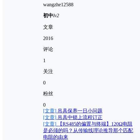
wangzhe12588
初中
lv2
文章
2016
评论
1
关注
0
粉丝
0
[文章]
吊具保养一日小问题
[文章]
吊具中锁上流程订正
[文章]
【RS485的偏置与终端】120Ω电阻
是必须的吗？从传输线理论推导那个匹配
电阻的由来