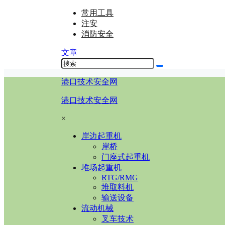
常用工具
注安
消防安全
文章
港口技术安全网
港口技术安全网
×
岸边起重机
岸桥
门座式起重机
堆场起重机
RTG/RMG
堆取料机
输送设备
流动机械
叉车技术