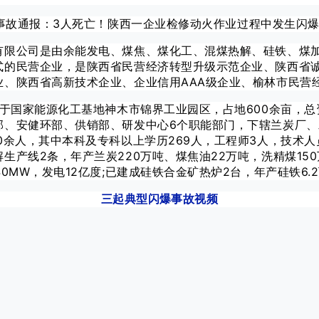
有限公司是由余能发电、煤焦、煤化工、混煤热解、硅铁、煤
式的民营企业，是陕西省民营经济转型升级示范企业、陕西省
、陕西省高新技术企业、企业信用AAA级企业、榆林市民营经
位于国家能源化工基地神木市锦界工业园区，占地600余亩，总
部、安健环部、供销部、研发中心6个职能部门，下辖兰炭厂、
0余人，其中本科及专科以上学历269人，工程师3人，技术人
生产线2条，年产兰炭220万吨、煤焦油22万吨，洗精煤150
0MW，发电12亿度;已建成硅铁合金矿热炉2台，年产硅铁6.
三起典型闪爆事故视频