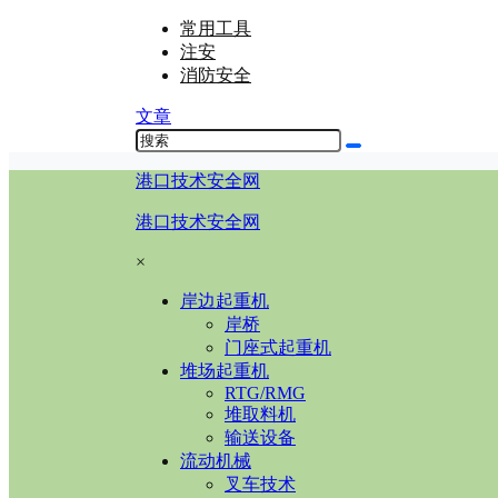
常用工具
注安
消防安全
文章
港口技术安全网
港口技术安全网
×
岸边起重机
岸桥
门座式起重机
堆场起重机
RTG/RMG
堆取料机
输送设备
流动机械
叉车技术