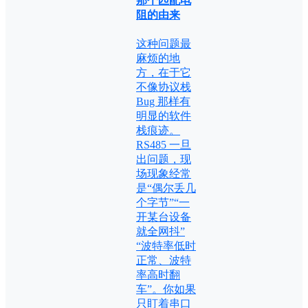
那个匹配电
阻的由来
这种问题最
麻烦的地
方，在于它
不像协议栈
Bug 那样有
明显的软件
栈痕迹。
RS485 一旦
出问题，现
场现象经常
是“偶尔丢几
个字节”“一
开某台设备
就全网抖”
“波特率低时
正常、波特
率高时翻
车”。你如果
只盯着串口