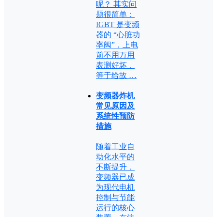
呢？ 其实问
题很简单：
IGBT 是变频
器的 “心脏功
率阀”，上电
前不用万用
表测好坏，
等于给故 …
变频器炸机
常见原因及
系统性预防
措施
随着工业自
动化水平的
不断提升，
变频器已成
为现代电机
控制与节能
运行的核心