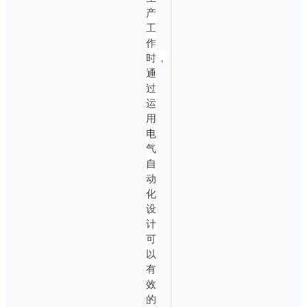
产
工
作
时，
通
过
运
用
电
气
自
动
化
设
计
可
以
有
效
的