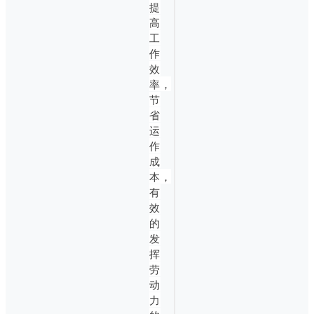
提
高
工
作
效
率，
节
省
运
作
成
本，
有
效
的
发
挥
劳
动
力