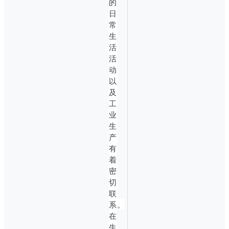
的
日
常
生
活
活
动
以
及
工
业
生
产
有
着
密
切
联
系。
在
生