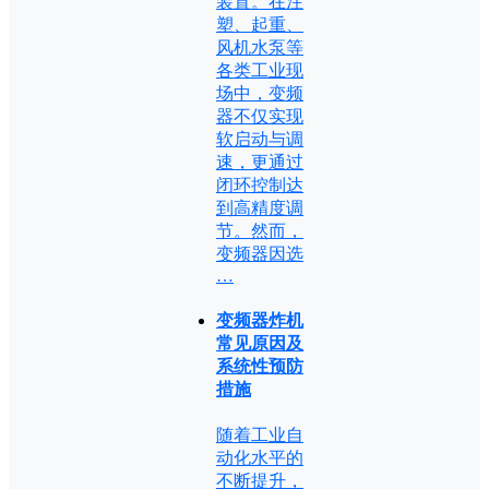
装置。在注
塑、起重、
风机水泵等
各类工业现
场中，变频
器不仅实现
软启动与调
速，更通过
闭环控制达
到高精度调
节。然而，
变频器因选
…
变频器炸机
常见原因及
系统性预防
措施
随着工业自
动化水平的
不断提升，