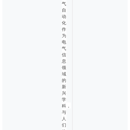
气
自
动
化
作
为
电
气
信
息
领
域
的
新
兴
学
科，
与
人
们