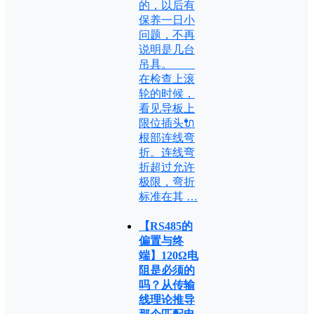
的，以后有
保养一日小
问题，不再
说明是几台
吊具。
在检查上滚
轮的时候，
看见导板上
限位插头🔌
根部连线弯
折。连线弯
折超过允许
极限，弯折
标准在其 …
【RS485的
偏置与终
端】120Ω电
阻是必须的
吗？从传输
线理论推导