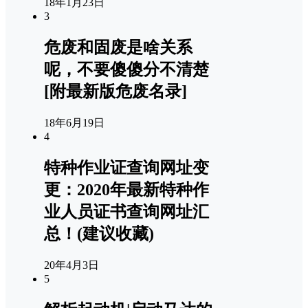
18年1月23日
3
危废和固废是啥关系
呢，不要傻傻分不清楚
[附最新版危废名录]
18年6月19日
4
特种作业证查询网址变
更：2020年最新特种作
业人员证书查询网址汇
总！(建议收藏)
20年4月3日
5