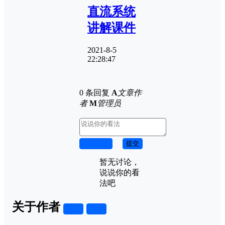
直流系统
讲解课件
2021-8-5
22:28:47
0 条回复
A
文章作
者
M
管理员
取消回复
提交
暂无讨论，
说说你的看
法吧
关于作者
关注
私信