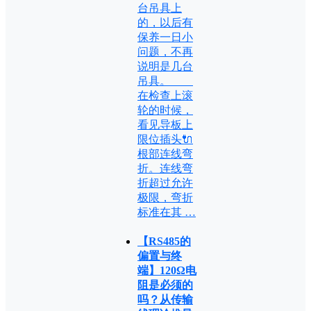
台吊具上
的，以后有
保养一日小
问题，不再
说明是几台
吊具。
在检查上滚
轮的时候，
看见导板上
限位插头🔌
根部连线弯
折。连线弯
折超过允许
极限，弯折
标准在其 …
【RS485的
偏置与终
端】120Ω电
阻是必须的
吗？从传输