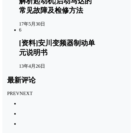
解析起动机|启动马达的
常见故障及检修方法
17年5月30日
6
[资料]安川变频器制动单
元说明书
13年4月26日
最新评论
PREV
NEXT