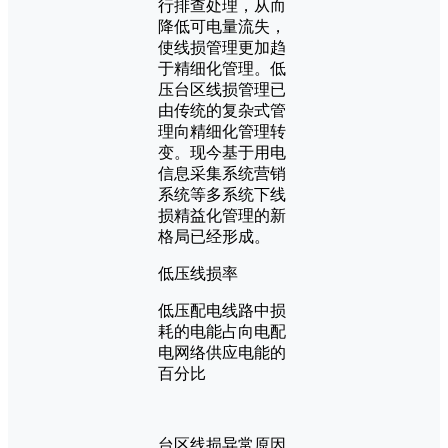
行排查处理，从而
降低可电量流失，
使线损管理更加趋
于精细化管理。低
压台区线损管理已
由传统的复杂式管
理向精细化管理转
变。现今基于用电
信息采集系统营销
系统等多系统下线
损精益化管理的新
格局已经形成。
低压线损率
低压配电线路中损
耗的电能占向电配
电网络供应电能的
百分比
台区线损异常原因