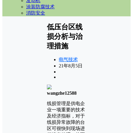
发动机
涂装防腐技术
消防安全
低压台区线
损分析与治
理措施
电气技术
21年8月5日
wangzhe12588
线损管理是供电企
业一项重要的技术
及经济指标，对于
线损异常故障的台
区可很快到现场进