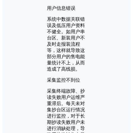
用户信息错误
系统中数据关联错
误及低压用户资料
不健全。如用户串
台区、新装用户不
及时走报装流程
等，这样就导致这
部分用户的售电能
量统计不上，从而
造成了高线损。
采集监控不到位
采集终端故障、抄
读失败用户运维严
重滞后。每天未对
集抄台区运行情况
进行监控，对于长
期抄读失败用户未
进行消缺处理，导