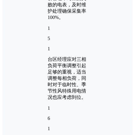
败的电表，及时维
护处理确保采集率
100%。
1
5
1
台区经理应对三相
负荷平衡调整引起
足够的重视，适当
调整每相负荷，同
时对于临时性、季
节性风特殊用电情
况也应考虑到位。
1
6
1