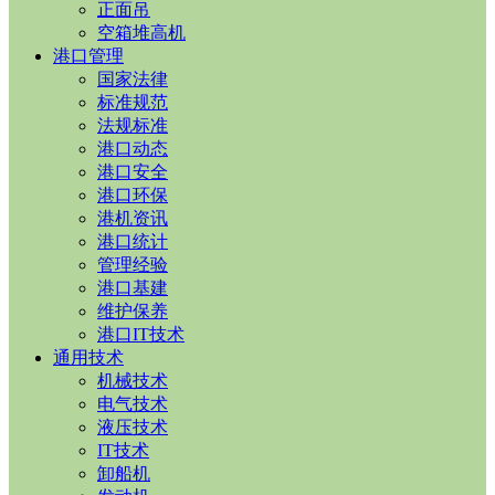
正面吊
空箱堆高机
港口管理
国家法律
标准规范
法规标准
港口动态
港口安全
港口环保
港机资讯
港口统计
管理经验
港口基建
维护保养
港口IT技术
通用技术
机械技术
电气技术
液压技术
IT技术
卸船机