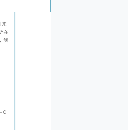
过来
所在
，我
—C