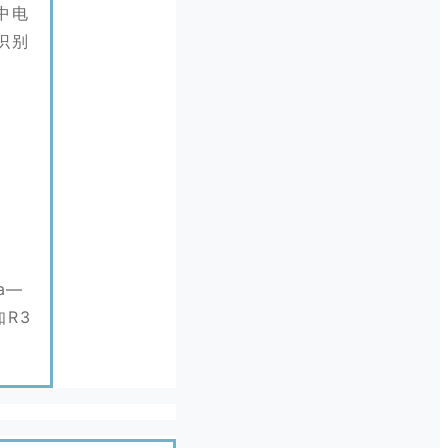
中电
识别
a—
知R3