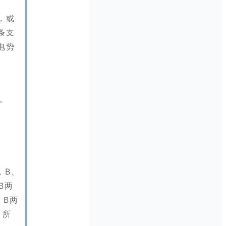
，或
条支
电势
阻。
，B、
B两
、B两
。所