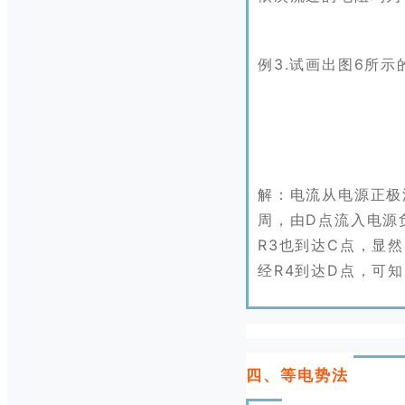
例3.试画出图6所
解：电流从电源正极
周，由D点流入电源
R3也到达C点，显
经R4到达D点，可知
四、等电势法