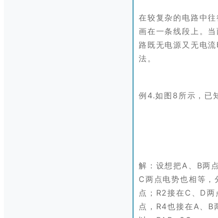
在较复杂的电路中往
画在一条线段上。当
路既无电源又无电流
法。
例4.
如图8所示，已知 
解：设想把A、B两
C两点电势也相等，
点；R2接在C、D两
点，R4也接在A、B