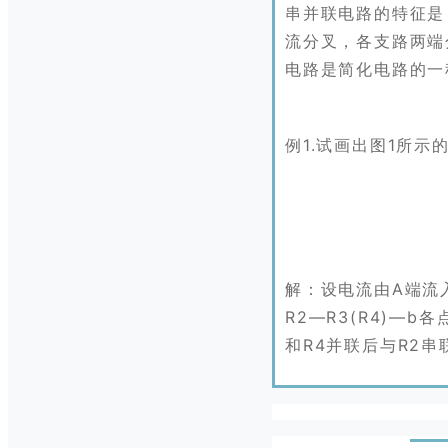
串并联电路的特征是
流分叉，各支路两端
电路是简化电路的一
例1.试画出图1所示
解：设电流由A端流入
R2—R3(R4)—
和R4并联后与R2串