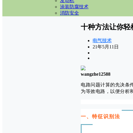
发动机
涂装防腐技术
消防安全
十种方法让你轻
电气技术
21年5月11日
wangzhe12588
电路问题计算的先决条
为等效电路，以便分析
一、特征识别法