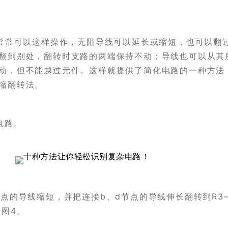
常常可以这样操作，无阻导线可以延长或缩短，也可以翻
翻到别处，翻转时支路的两端保持不动；导线也可以从其
动，但不能越过元件。这样就提供了简化电路的一种方法
缩翻转法。
电路。
节点的导线缩短，并把连接b、d节点的导线伸长翻转到R3
如图4。