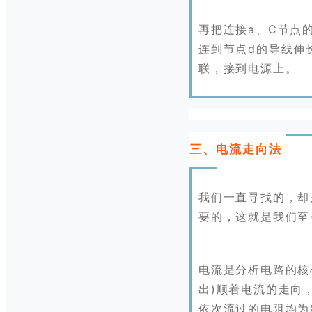
再把连接a、C节点
连到节点d的导线伸长
联，接到电源上。
三、电流走向法
我们一直寻找的，却
要的，这就是我们至
电流是分析电路的核
出)顺着电流的走向
依次流过的电阻均为