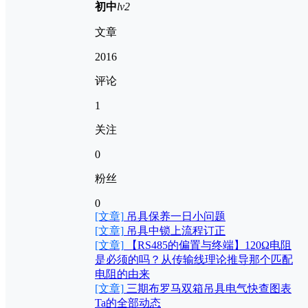
初中
lv2
文章
2016
评论
1
关注
0
粉丝
0
[文章]
吊具保养一日小问题
[文章]
吊具中锁上流程订正
[文章]
【RS485的偏置与终端】120Ω电阻
是必须的吗？从传输线理论推导那个匹配
电阻的由来
[文章]
三期布罗马双箱吊具电气快查图表
Ta的全部动态