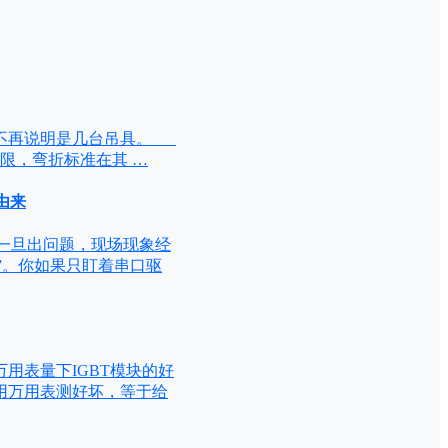
，不再说明是几台吊具。
限，弯折标准在其 …
由来
5 一旦出问题，现场现象经
”。你如果只盯着串口驱
用表量下IGBT模块的好
不用万用表测好坏，等于给