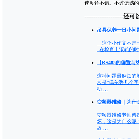
速度还不错。不过遗憾的
---------------------还可
吊具保养一日小问
这个小作文不是一
在检查上滚轮的时
【RS485的偏置
这种问题最麻烦的地
常是“偶尔丢几个字
动 …
变频器维修｜为什么
变频器维修老师傅
坏，这是为什么呢？
故 …