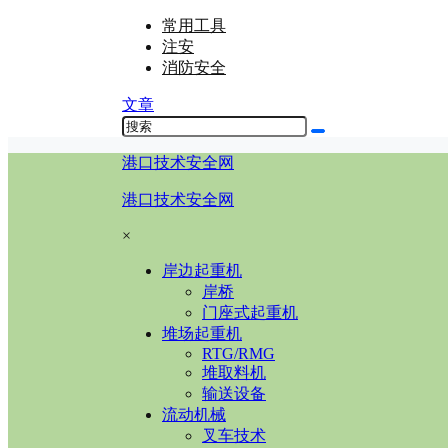
常用工具
注安
消防安全
文章
港口技术安全网
港口技术安全网
×
岸边起重机
岸桥
门座式起重机
堆场起重机
RTG/RMG
堆取料机
输送设备
流动机械
叉车技术