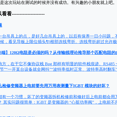
是这次玩站在测试的时候并没有成功。有兴趣的小朋友就上吧。
以看看---------------------
题
台吊具上的点，是好几台吊具上的，以后有保养一日小问题
候，看见导板上限位插头🔌根部连线弯折。连线弯折超过允许极
与终端】120Ω电阻是必须的吗？从传输线理论推导那个匹配电阻的
方，在于它不像协议栈 Bug 那样有明显的软件栈痕迹。RS48
节”“一开某台设备就全网抖”“波特率低时正常、波特率高时翻车
检修变频器上电前要先用万用表测量下IGBT 模块的好坏？
都有一个习惯，坏了的变频器拆机检修前和修好后上电前都会用万
 其实问题很简单：IGBT 是变频器的 “心脏功率阀”，上电前