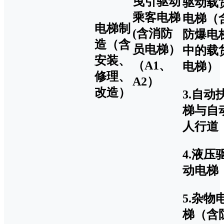
曳引驱动
驱动载
乘客电梯
电梯（
电梯制
(含消防
防爆电
造（含
员电梯）
中的载
安装、
（A1、
电梯）
修理、
A2）
改造）
3.自动
梯与自
人行道
4.液压
动电梯
5.杂物
梯（含