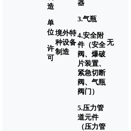
器
造
3.气瓶
单
位
境外特
4.安全附
种设备
无
件（安全
许
制造
阀、爆破
可
片装置、
紧急切断
阀、气瓶
阀门）
5.压力管
道元件
（压力管