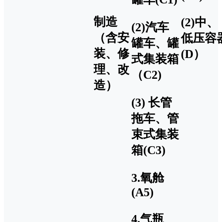
制造
(2)中、
(2)汽车
（含安
低压容
罐车、罐
装、修
(D）
式集装箱
理、改
（C2)
造）
(3) 长管
拖车、管
束式集装
箱(C3)
3.氧舱
(A5)
4.气瓶