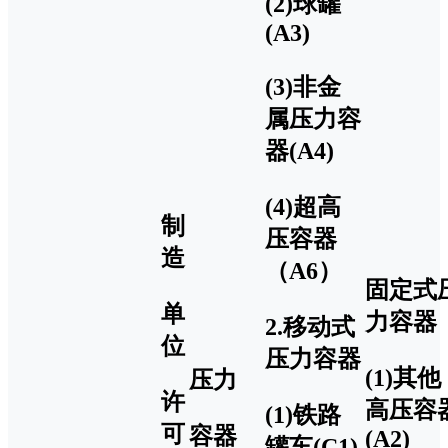
(2)球罐
(A3)
(3)非金
属压力容
器(A4)
(4)超高
制
压容器
造
（A6）
固定式
单
力容器
2
.
移动式
位
压力容器
(1)其他
压力
许
高压容
(1)铁路
可
容器
(A2)
罐车(C1)