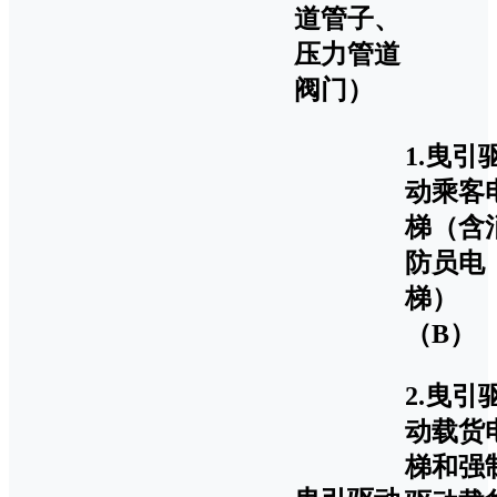
道管子、
压力管道
阀门）
1.曳引
动乘客
梯（含
防员电
梯）
（B）
2.曳引
动载货
梯和强