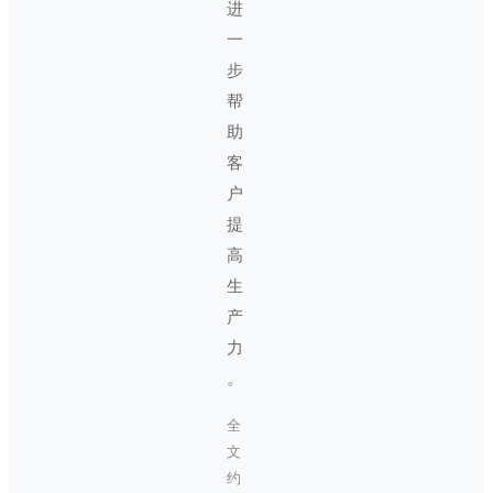
进
一
步
帮
助
客
户
提
高
生
产
力
。
全
文
约