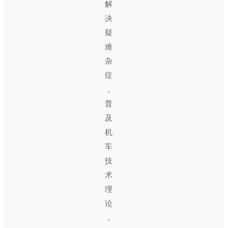
解
决
疑
难
杂
症
，
普
及
机
车
技
术
理
论
，