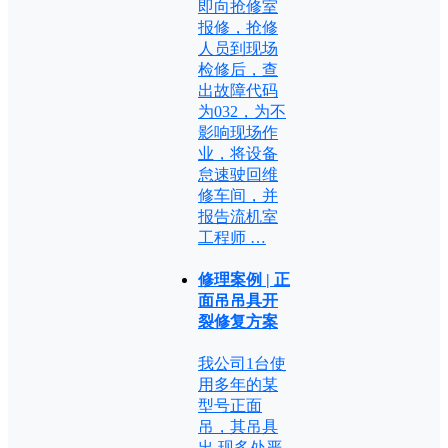
即向抢修室
报修，抢修
人员到现场
检修后，查
出故障代码
为032，为不
影响现场作
业，将设备
怠速驶回维
修车间，并
报告流机室
工程师 …
修理案例 | 正
面吊吊具开
裂修复方案
我公司1台使
用多年的某
型号正面
吊，其吊具
出 现多处严