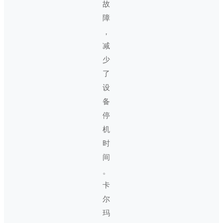
故
障
，
减
少
了
设
备
停
机
时
间
。
卡
尔
玛