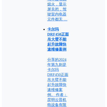
熄火，显示
屏关闭，驾
驶室内电器
元件都无 …
卡尔玛
DRF450正面
吊大臂不能
起升故障快
速维修案例
分享的2024
年第九则是
卡尔玛
DRF450正面
吊大臂不能
起升故障快
速维修案
例。 作者：
昆明云晋机
电设备有限