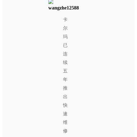
wangzhe12588
卡
尔
玛
已
连
续
五
年
推
出
快
速
维
修