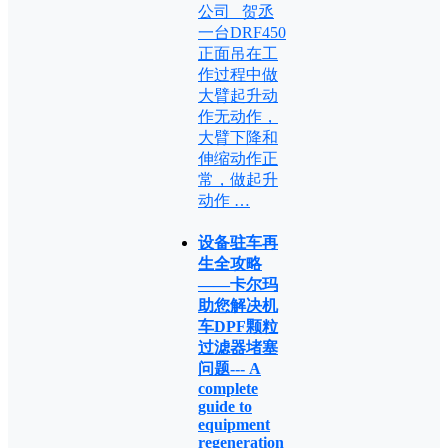
公司 贺丞
一台DRF450
正面吊在工
作过程中做
大臂起升动
作无动作，
大臂下降和
伸缩动作正
常，做起升
动作 …
设备驻车再
生全攻略
——卡尔玛
助您解决机
车DPF颗粒
过滤器堵塞
问题--- A
complete
guide to
equipment
regeneration