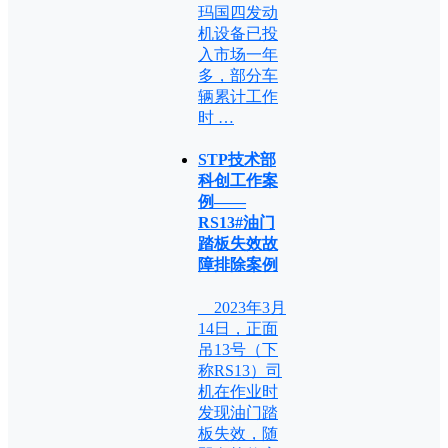
玛国四发动
机设备已投
入市场一年
多，部分车
辆累计工作
时 …
STP技术部
科创工作案
例——
RS13#油门
踏板失效故
障排除案例
2023年3月
14日，正面
吊13号（下
称RS13）司
机在作业时
发现油门踏
板失效，随