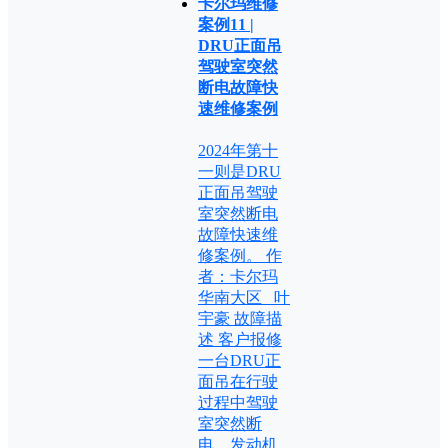
卡尔玛维修
案例11 |
DRU正面吊
驾驶室突然
断电故障快
速维修案例
2024年第十
一则是DRU
正面吊驾驶
室突然断电
故障快速维
修案例。 作
者：卡尔玛
华南大区 叶
宇豪 故障描
述 客户报修
一台DRU正
面吊在行驶
过程中驾驶
室突然断
电，发动机