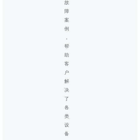
故
障
案
例
，
帮
助
客
户
解
决
了
各
类
设
备