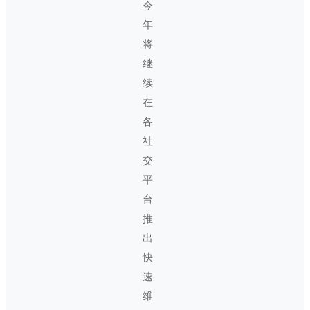
今
年
将
继
续
在
各
社
交
平
台
推
出
快
速
维