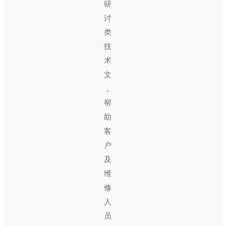
研
讨
类
技
术
文
，
帮
助
客
户
及
维
修
人
员