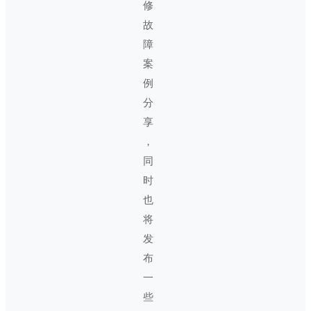
修
故
障
案
例
分
享
，
同
时
也
将
发
布
一
些