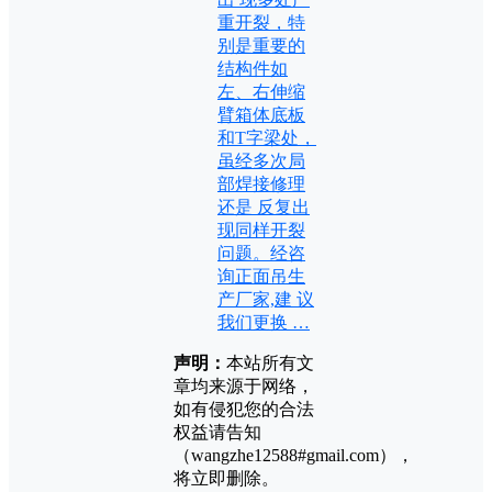
重开裂，特
别是重要的
结构件如
左、右伸缩
臂箱体底板
和T字梁处，
虽经多次局
部焊接修理
还是 反复出
现同样开裂
问题。经咨
询正面吊生
产厂家,建 议
我们更换 …
声明：
本站所有文
章均来源于网络，
如有侵犯您的合法
权益请告知
（wangzhe12588#gmail.com），
将立即删除。