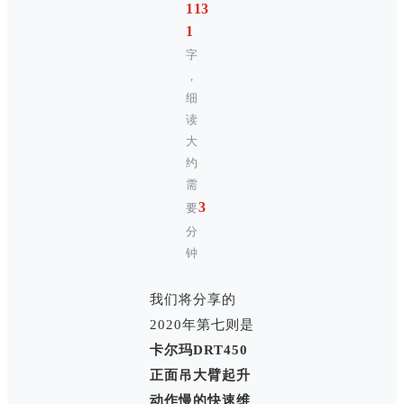
113
1
字
，
细
读
大
约
需
3
要
分
钟
我们将分享的
2020年第七则是
卡尔玛DRT450
正面吊大臂起升
动作慢的快速维