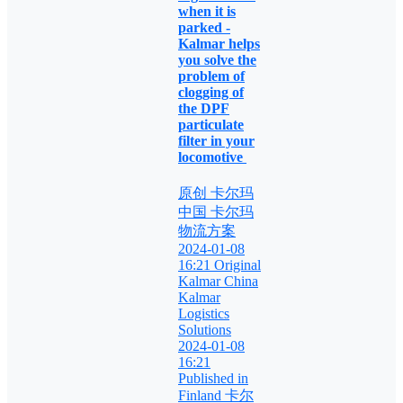
when it is
parked -
Kalmar helps
you solve the
problem of
clogging of
the DPF
particulate
filter in your
locomotive
原创 卡尔玛
中国 卡尔玛
物流方案
2024-01-08
16:21 Original
Kalmar China
Kalmar
Logistics
Solutions
2024-01-08
16:21
Published in
Finland 卡尔