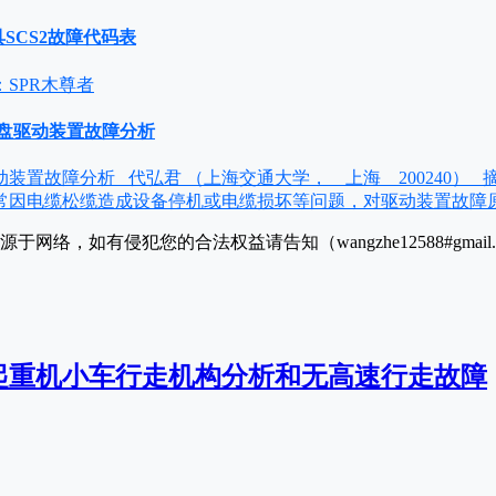
具SCS2故障代码表
SPR木尊者
卷盘驱动装置故障分析
装置故障分析 代弘君 （上海交通大学， 上海 200240） 
常因电缆松缆造成设备停机或电缆损坏等问题，对驱动装置故障原
于网络，如有侵犯您的合法权益请告知（wangzhe12588#gmai
起重机小车行走机构分析和无高速行走故障