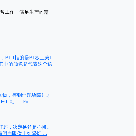
常工作，满足生产的需
子，B1.1指的是B1板上第1
其中的颜色是代表这个信
实物，等到出现故障时才
;0+0=0。 Fun …
位好坏，决定换还是不换。
看明白限位上红绿灯 …