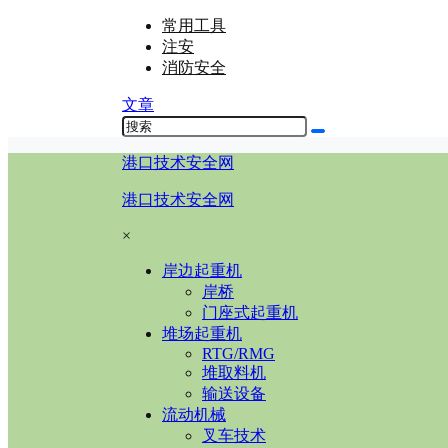
常用工具
注安
消防安全
文章
港口技术安全网
港口技术安全网
×
岸边起重机
岸桥
门座式起重机
堆场起重机
RTG/RMG
堆取料机
输送设备
流动机械
叉车技术