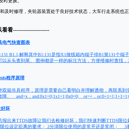
及时更换。
和及时修理，夹轮器装置处于良好技术状态，大车行走系统也正
以看看---------------------
具电气快查图表
1:131 B1.1,解释其中B1:131是指X1接线箱内端子排B1第131个端
可以从头查到尾。 图例都是一样的标注方法，方便维修时查找，
tds程序原理
双箱吊具程序，原理是需要自己看明白并理解透彻，再联系到
d=x，and:0x1=0;1x1=1;0x0=0; or=+，or:0+1=1;1+1=1
位好坏
报出来TTDS故障让我们去检修好坏，我们快速判断TTDS限
限位设定距离的要求； 2分清限位使用的是常开还是常闭； 3