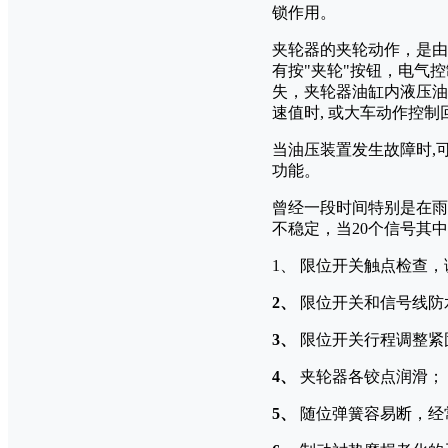
锁作用。
夹轮器的夹轮动作，是由
有按"夹轮"按钮，电气
失，夹轮器油缸内液压油
速值时, 或大车动作控制回
当油压装置发生故障时,
功能。
曾经一段时间特别是在雨
不稳定，当20个信号其
1、 限位开关触点检查，
2、
限位开关和信号线防
3、
限位开关行程调整紧
4、
夹轮器各铰点润滑；
5、
随位弹簧容易断，经