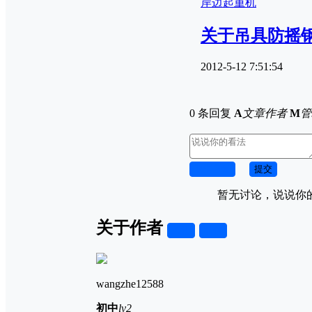
岸边起重机
关于吊具防摇
2012-5-12 7:51:54
0 条回复
A
文章作者
M
管
取消回复
提交
暂无讨论，说说你
关于作者
关注
私信
wangzhe12588
初中
lv2