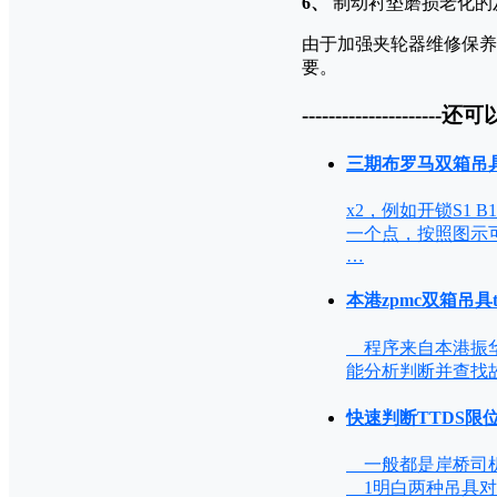
6、
制动衬垫磨损老化的
由于加强夹轮器维修保养
要。
---------------------还可
三期布罗马双箱吊
x2，例如开锁S1 B
一个点，按照图示
…
本港zpmc双箱吊具t
程序来自本港振华
能分析判断并查找故障。 an
快速判断TTDS限
一般都是岸桥司机
1明白两种吊具对