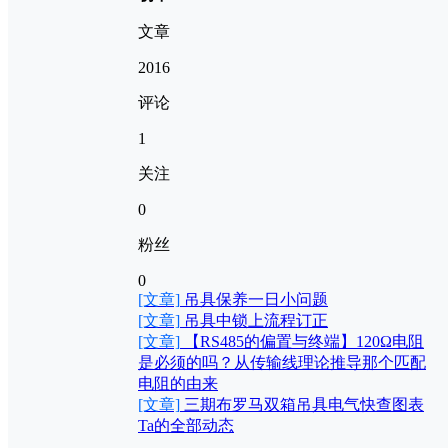
文章
2016
评论
1
关注
0
粉丝
0
[文章]
吊具保养一日小问题
[文章]
吊具中锁上流程订正
[文章]
【RS485的偏置与终端】120Ω电阻
是必须的吗？从传输线理论推导那个匹配
电阻的由来
[文章]
三期布罗马双箱吊具电气快查图表
Ta的全部动态