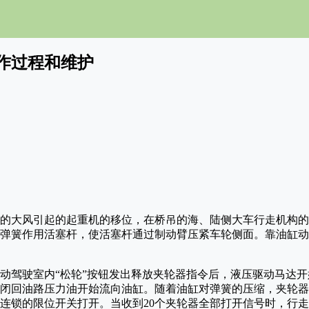
作过程和维护
的大风引起的起重机的移位，在桥吊的海、陆侧大车行走机构的
弹簧作用活塞杆，使活塞杆通过制动臂压紧车轮侧面。靠油缸动
动驾驶室内“松轮”按钮发出释放夹轮器指令后，液压驱动马达
闭回油路压力油开始流向油缸。随着油缸对弹簧的压缩，夹轮器
连锁的限位开关打开。当收到20个夹轮器全部打开信号时，行