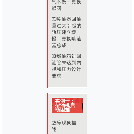
气不畅：
更换
蝶阀
⑨喷油器回油
量过大引起的
轨压建立缓
慢：
更换喷油
器总成
⑩燃油箱进回
油管未达到内
径和压力设计
要求
实例一：
柴油机启
动困难
故障现象描
述：