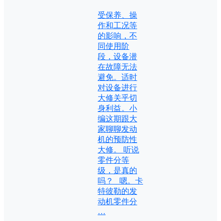
受保养、操
作和工况等
的影响，不
同使用阶
段，设备潜
在故障无法
避免。适时
对设备进行
大修关乎切
身利益。小
编这期跟大
家聊聊发动
机的预防性
大修。 听说
零件分等
级，是真的
吗？ 嗯。卡
特彼勒的发
动机零件分
…