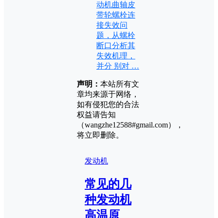
动机曲轴皮
带轮螺栓连
接失效问
题，从螺栓
断口分析其
失效机理，
并分 别对 …
声明：
本站所有文
章均来源于网络，
如有侵犯您的合法
权益请告知
（wangzhe12588#gmail.com），
将立即删除。
发动机
常见的几
种发动机
高温原