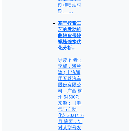
刻和喷油时
刻。 …
基于拧紧工
艺的发动机
曲轴皮带轮
螺栓连接优
化分析...
导读 作者：
李标，潘兰
涛 ( 上汽通
用五菱汽车
股份有限公
司，广西 柳
州 545007)
来源：《电
气与自动
化》2021年6
月 摘要：针
对某型号发