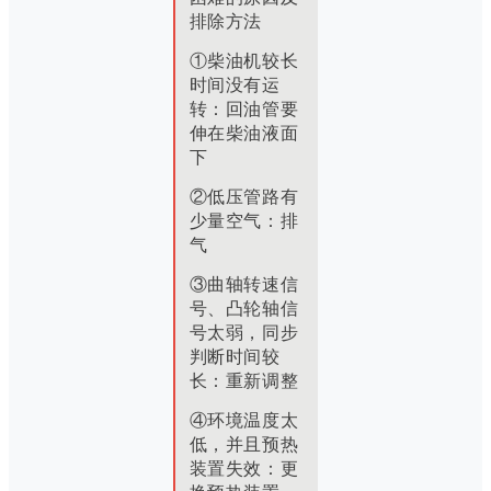
排除方法
①柴油机较长
时间没有运
转：
回油管要
伸在柴油液面
下
②低压管路有
少量空气：
排
气
③曲轴转速信
号、凸轮轴信
号太弱，同步
判断时间较
长：
重新调整
④环境温度太
低，并且预热
装置失效：
更