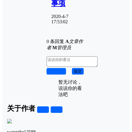
事项
2020-4-7
17:53:02
0 条回复
A
文章作
者
M
管理员
取消回复
提交
暂无讨论，
说说你的看
法吧
关于作者
关注
私信
wangzhe12588