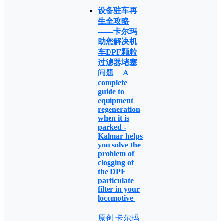
设备驻车再
生全攻略
——卡尔玛
助您解决机
车DPF颗粒
过滤器堵塞
问题--- A
complete
guide to
equipment
regeneration
when it is
parked -
Kalmar helps
you solve the
problem of
clogging of
the DPF
particulate
filter in your
locomotive
原创 卡尔玛