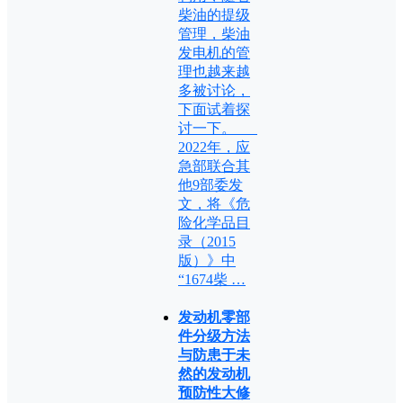
柴油的提级
管理，柴油
发电机的管
理也越来越
多被讨论，
下面试着探
讨一下。
2022年，应
急部联合其
他9部委发
文，将《危
险化学品目
录（2015
版）》中
“1674柴 …
发动机零部
件分级方法
与防患于未
然的发动机
预防性大修