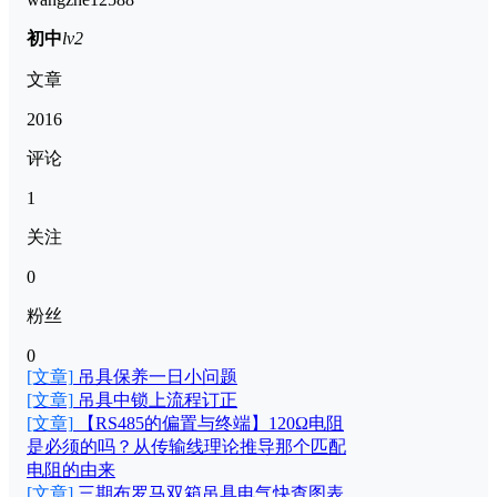
初中
lv2
文章
2016
评论
1
关注
0
粉丝
0
[文章]
吊具保养一日小问题
[文章]
吊具中锁上流程订正
[文章]
【RS485的偏置与终端】120Ω电阻
是必须的吗？从传输线理论推导那个匹配
电阻的由来
[文章]
三期布罗马双箱吊具电气快查图表