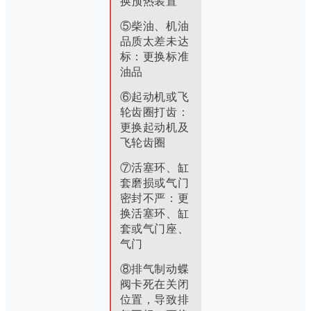
换预热装置
⑤柴油、机油
品质太差未达
标：
更换标准
油品
⑥起动机或飞
轮齿圈打齿：
更换起动机及
飞轮齿圈
⑦活塞环、缸
套磨损或气门
密封不严：
更
换活塞环、缸
套或气门座、
气门
⑧排气制动蝶
阀卡死在关闭
位置，导致排