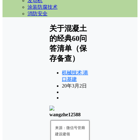
发动机
涂装防腐技术
消防安全
关于混凝土
的经典60问
答清单（保
存备查）
机械技术
港
口基建
20年3月2日
wangzhe12588
来源：微信号管廊
建设
建领