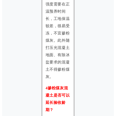
强度需要在正
温预养时间
长，工地保温
较差，很易受
冻，不宜掺粉
煤灰。此外随
打压光混凝土
地面、有除冰
盐要求的混凝
土不得掺粉煤
灰。
4掺粉煤灰混
凝土是否可以
延长验收龄
期？