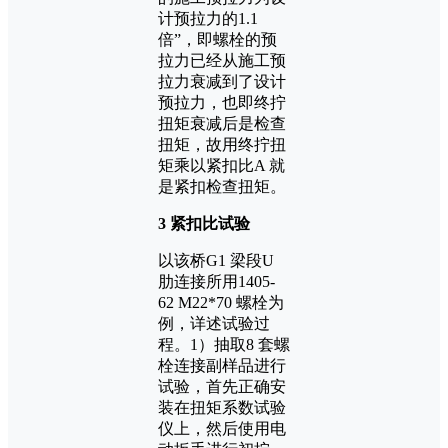
计预拉力的1.1
倍”，即螺栓的预
拉力已经从施工预
拉力衰减到了设计
预拉力，也即终拧
扭矩衰减后是检查
扭矩，故用终拧扭
矩乘以紧扣比A 就
是紧扣检查扭矩。
3 紧扣比试验
以该桥G1 梁段U
肋连接所用1405-
62 M22*70 螺栓为
例，详述试验过
程。1）抽取8 套螺
栓连接副样品进行
试验，首先正确安
装在扭矩系数试验
仪上，然后使用电