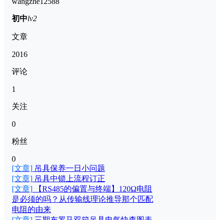
wangzhe12588
初中
lv2
文章
2016
评论
1
关注
0
粉丝
0
[文章]
吊具保养一日小问题
[文章]
吊具中锁上流程订正
[文章]
【RS485的偏置与终端】120Ω电阻
是必须的吗？从传输线理论推导那个匹配
电阻的由来
[文章]
三期布罗马双箱吊具电气快查图表