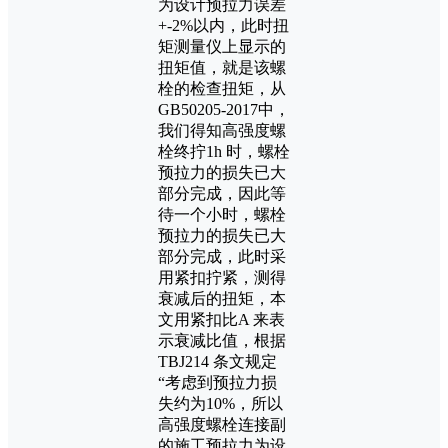
为设计预拉力误差
+-2%以内，此时扭
矩测量仪上显示的
扭矩值，就是该螺
栓的检查扭矩，从
GB50205-2017中，
我们得知高强度螺
栓终拧1h 时，螺栓
预拉力的损失已大
部分完成，因此等
待一个小时，螺栓
预拉力的损失已大
部分完成，此时采
用紧扣拧紧，测得
衰减后的扭矩，本
文用紧扣比A 来表
示衰减比值，根据
TBJ214 条文规定
“考虑到预拉力损
失约为10%，所以
高强度螺栓连接副
的施工预拉力为设