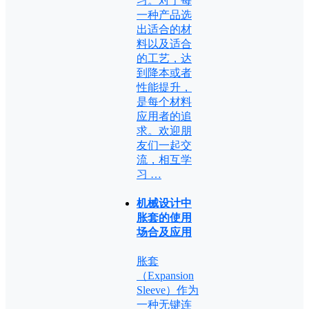
习。对于每
一种产品选
出适合的材
料以及适合
的工艺，达
到降本或者
性能提升，
是每个材料
应用者的追
求。欢迎朋
友们一起交
流，相互学
习 …
机械设计中
胀套的使用
场合及应用
胀套
（Expansion
Sleeve）作为
一种无键连