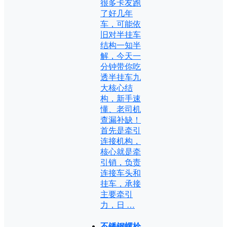
很多卡友跑
了好几年
车，可能依
旧对半挂车
结构一知半
解，今天一
分钟带你吃
透半挂车九
大核心结
构，新手速
懂、老司机
查漏补缺！
首先是牵引
连接机构，
核心就是牵
引销，负责
连接车头和
挂车，承接
主要牵引
力，日 …
不锈钢螺栓