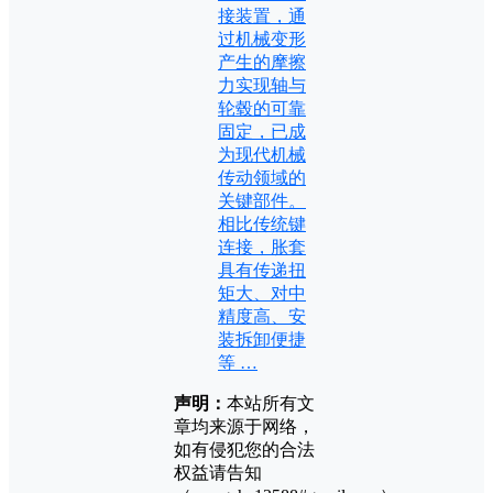
接装置，通
过机械变形
产生的摩擦
力实现轴与
轮毂的可靠
固定，已成
为现代机械
传动领域的
关键部件。
相比传统键
连接，胀套
具有传递扭
矩大、对中
精度高、安
装拆卸便捷
等 …
声明：
本站所有文
章均来源于网络，
如有侵犯您的合法
权益请告知