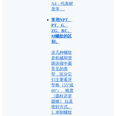
A4：代表材
质等 …
常用NPT、
PT、G、
ZG、RC、
M螺纹的区
别。
这几种螺纹
是机械和管
路连接中最
常见的类
型，区分它
们主要看牙
型角（55°或
60°）、锥度
（圆柱还是
圆锥） 以及
密封方式。
1. 米制螺纹