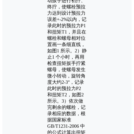
动扳手进行初拧、
终拧，使螺栓预拉
力达到设计预拉力
误差+-2%以内，记
录此时的预拉力P1
和扭矩T1，并且在
螺栓和螺母相对位
置画一条细直线，
如图1 所示。2）静
止1 个小时，再用
检查扭矩扳手拧紧
螺母，使螺母发生
微小转动，旋转角
度大约2-3°，记录
此时的预拉力P2
和扭矩T2，如图2
所示。3）依次做
完剩余的螺栓，记
录相应的数据，根
据国家标准
GB/T1231-2006 中
的公式计算出扭矩