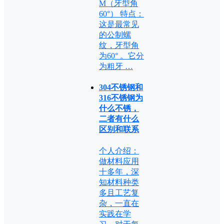
M（牙型角
60°） 特点：
这是最常见
的公制螺
纹，牙型角
为60° 。它分
为粗牙 …
304不锈钢和
316不锈钢为
什么不锈，
二者有什么
区别和联系
个人介绍：
做材料应用
十多年，深
知材料种类
多且工艺复
杂，一直在
实践在学