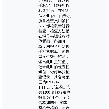
连接部分，经过扳
手标定、螺栓初拧
和终拧后，在4 到
24 小时内，由专职
质量检查员用紧扣
法对螺栓质量进行
检查，检查方法是
在螺母与螺栓相对
位置画一条细直
线，用检查扭矩扳
手拧紧螺母，使螺
母发生微小转动，
读出此时扭矩值，
记录此时的检查扭
矩值，做好终拧检
查记录，其合格范
围为0.9Tjch-
1.1Tjch，该环口总
共1200 套螺栓抽查
数量为14 个，全部
合格如图4，如果
有不合格的，不合