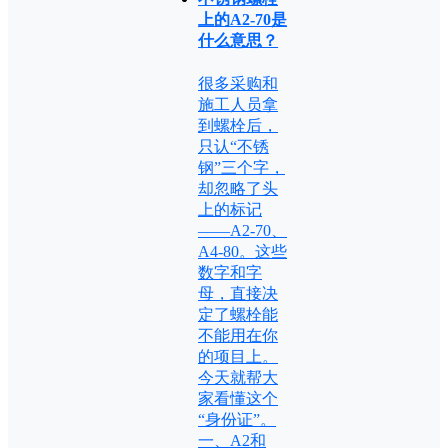
上的A2-70是
什么意思？
很多采购和
施工人员拿
到螺栓后，
只认“不锈
钢”三个字，
却忽略了头
上的标记
——A2-70、
A4-80。这些
数字和字
母，直接决
定了螺栓能
不能用在你
的项目上。
今天就帮大
家看懂这个
“身份证”。
一、A2和